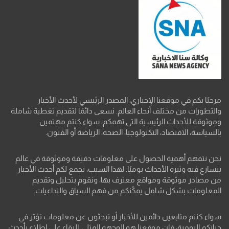
مرحبًا بكم في موقعنا الإخباري، المصدر الرئيسي لأحدث الأخبار
والتطورات من مختلف أنحاء العالم. نسعى دائمًا لتقديم تغطية شاملة
وموثوقة للأحداث الرئيسية التي تهمكم، سواء كنتم مهتمين
بالسياسة، الاقتصاد، التكنولوجيا، الصحة، الرياضة أو الفنون.
نحن نتفهم أهمية الحصول على معلومات دقيقة وموثوقة في عالم
يتسارع فيه وتيرة الأحداث يوميًا. لهذا السبب، نجمع لكم أحدث الأخبار
من مصادر موثوقة ومواقع معترف بها، ونقوم بتحليل وتقديم
المعلومات بشكل شامل يمكّنكم من فهم السياق والتداعيات.
سواء كنتم متابعين دائمين للأخبار أو تبحثون عن معلومات تؤثر في
حياتكم اليومية، فإن موقعنا هو الوجهة المثلى للبقاء على اطلاع بأحدث