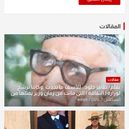
المقالات
مقالات
بقلم/ ظافر جلود.. للأسف ما يحدث .وكاننا نرشح
لوزارة ( الثقافة ) التي ماتت من زمان وزير يمثلها من
النخبة والإرث العظيم للثقافة العراقية..
أغسطس 7, 2026
editor