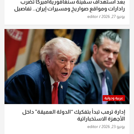
بعد استهداف سفينة سنغافوريةأميركا تضرب
رادارات ومواقع صواريخ ومسيرات إيران.. تفاصيل
الساعات الماضية
يونيو 27, 2026
editor
عربية ودولية
إدارة ترمب تبدأ بتفكيك “الدولة العميقة” داخل
الأجهزة الاستخباراتية
يونيو 23, 2026
editor