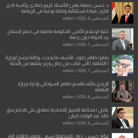
د. حسن جمعة يهنئ الأستاذ كريم حمادي برئاسة نادي
الكرخ: قيادة استثنائية ونقلة نوعية في الرياضة
العراقية
أغسطس 8, 2026
editor
خلية الإعلام الأمني: الحكومة ماضية في حصر السلاح
بيد الدولة دون رجعة
أغسطس 7, 2026
editor
بقلم/ ظافر جلود.. للأسف ما يحدث .وكاننا نرشح لوزارة
( الثقافة ) التي ماتت من زمان وزير يمثلها من النخبة
والإرث العظيم للثقافة العراقية..
أغسطس 7, 2026
editor
الزيدي يكلّف قاسم طاهر السوداني بإدارة وزارة
الثقافة
أغسطس 6, 2026
editor
عاجل | محكمة التمييز الاتحادية تصادق على الحكم بحق
خالد عبد الواحد كبيان
أغسطس 6, 2026
editor
فؤاد حسين : دول المنطقة تسعى لوقف إطلاق النار