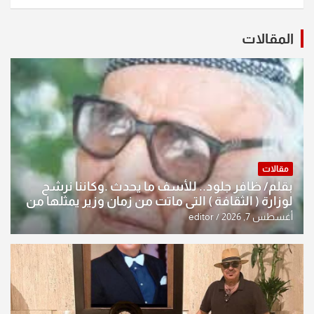
المقالات
مقالات
بقلم/ ظافر جلود.. للأسف ما يحدث .وكاننا نرشح
لوزارة ( الثقافة ) التي ماتت من زمان وزير يمثلها من
النخبة والإرث العظيم للثقافة العراقية..
أغسطس 7, 2026
editor