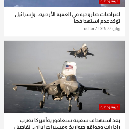
عربية ودولية
اعتراضات صاروخية في العقبة الأردنية.. وإسرائيل
تؤكد عدم استهدافها
يوليو 22, 2026
editor
عربية ودولية
بعد استهداف سفينة سنغافوريةأميركا تضرب
رادارات ومواقع صواريخ ومسيرات إيران.. تفاصيل