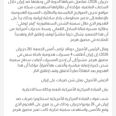
حزيران 2026)، تفاصيل ضرباتها الجوية التي وجهتها ضد إيران خلال
الساعات الماضية، مؤكدة أن طائراتها استهدفت شبكة من
مواقع تخزين الصواريخ الباليستية والطائرات المسيرة الهجومية،
بالإضافة إلى تدمير منظومات رادار ساحلية إيرانية، وذلك رداً على
الهجوم الذي طال سفينة الشحن السنغافورية “إيفر لوفلي”،
بطائرة مسيرة قبالة الساحل العُماني، وسط تحذيرات أميركية من
أن هذا التصعيد يشكل خرقاً مباشراً لوقف إطلاق النار وتهديداً
للملاحة في مضيق هرمز.
وقال الرئيس الأميركي دونالد ترامب أمس الجمعة (26 حزيران
2026)، إن إيران أطلقت 4 مسيرات هجومية باتجاه سفن في
مضيق هرمز، مشيراً إلى أن إحدى المسيرات أصابت سطح سفينة
شحن كبيرة إصابة مباشرة وألحقت بها أضراراً، مؤكداً أن هذا
الهجوم يعد انتهاكاً صارخاً لاتفاق وقف إطلاق النار.
الجيش الأميركي يعلن شن ضربات على إيران
بيان القيادة المركزية الأميركية تابعته وكالة سنا الاخبارية
شنت قوات القيادة المركزية الأمريكية (سنتكوم) ضربات ضد
إيران في 26 يونيو/حزيران، وذلك في رد قوي على الهجوم الذي
وقع بالأمس واستهدف سفينة تجارية كانت تعبر مضيق هرمز.