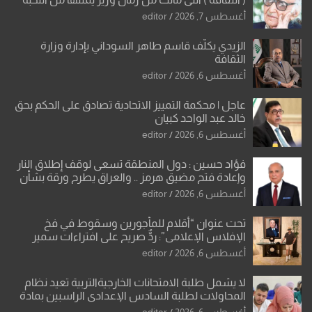
والإرث العظيم للثقافة العراقية..
أغسطس 7, 2026
editor
الزيدي يكلّف قاسم طاهر السوداني بإدارة وزارة
الثقافة
أغسطس 6, 2026
editor
عاجل | محكمة التمييز الاتحادية تصادق على الحكم بحق
خالد عبد الواحد كبيان
أغسطس 6, 2026
editor
فؤاد حسين : دول المنطقة تسعى لوقف إطلاق النار
وإعادة فتح مضيق هرمز .. والعراق يطرح ورقة بشأن
تحولات القدس
أغسطس 6, 2026
editor
تحت عنوان “أقلام للمأجورين وسقوط في فخ
الإفلاس الإعلامي”: ردٌّ صريح على افتراءات سمير
الشكرجي
أغسطس 6, 2026
editor
لا يشمل طلبة الامتحانات الخارجيةالتربية تعيد نظام
المحاولات لطلبة السادس الإعدادي الراسبين بمادة
أو مادتين
أغسطس 6, 2026
editor