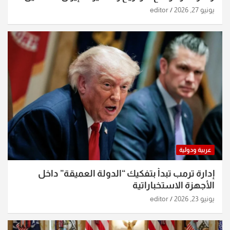
الساعات الماضية
يونيو 27, 2026
editor
عربية ودولية
إدارة ترمب تبدأ بتفكيك “الدولة العميقة” داخل
الأجهزة الاستخباراتية
يونيو 23, 2026
editor