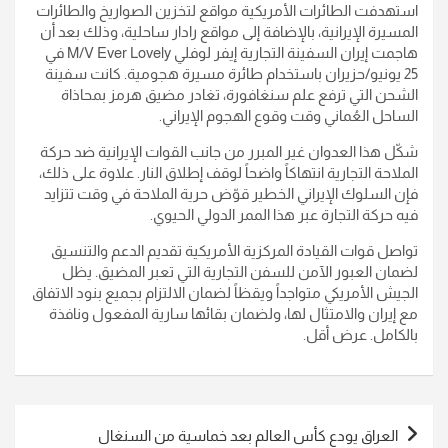
استهدفت الطائرات الأمريكية مواقع لتخزين الصواريخ والطائرات
المسيرة الإيرانية، بالإضافة إلى مواقع رادار ساحلية، وذلك بعد أن
هاجمت إيران السفينة التجارية إيفر لوفلي M/V Ever Lovely في
25 يونيو/حزيران باستخدام طائرة مسيرة هجومية. كانت سفينة
الشحن التي ترفع علم سنغافورة، تغادر مضيق هرمز بمحاذاة
الساحل العُماني وقت وقوع الهجوم الإيراني.
شكّل هذا العدوان غير المبرر من جانب القوات الإيرانية ضد حركة
الملاحة التجارية انتهاكاً واضحاً لوقف إطلاق النار. علاوة على ذلك،
فإن السلوك الإيراني الخطير قوّض حرية الملاحة في وقت تتزايد
فيه حركة التجارة عبر هذا الممر الدولي الحيوي.
تواصل قوات القيادة المركزية الأمريكية تقديم الدعم والتنسيق
لضمان العبور الآمن للسفن التجارية التي تعبر المضيق. يظل
الجيش الأمريكي متواجداً ويقظاً لضمان الالتزام بجميع بنود الاتفاق
مع إيران والامتثال لها، ولضمان بقائها سارية المفعول ونافذة
بالكامل. عرض أقل.
تصفّح
العراق يودع كأس العالم بعد خماسية من السنغال