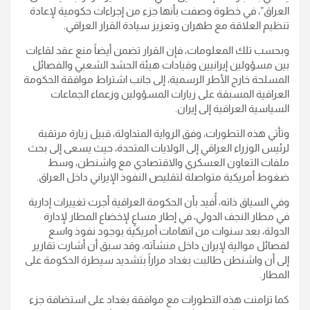
العراق”، في خطوة وصفت بأنها جزء من إجراءات حكومية لإعادة
تنظيم العلاقة مع طهران وتعزيز سيادة القرار العراقي.
وبحسب تلك المعلومات، فإن القرار تضمن أيضاً منع عقد لقاءات
بين مسؤولين إيرانيين وقيادات هيئة الحشد الشعبي والفصائل
المسلحة خارج الأطر الرسمية، إلى جانب اشتراط موافقة الحكومة
العراقية المسبقة على زيارات المسؤولين وزعماء الجماعات
السياسية العراقية إلى إيران.
وتأتي هذه التطورات، وفق الرواية المتداولة، قبيل زيارة مرتقبة
لرئيس الوزراء العراقي إلى الولايات المتحدة، حيث يسعى إلى بحث
ملفات التعاون العسكري والاقتصادي مع واشنطن، وسط
ضغوط أمريكية متواصلة لتقليص النفوذ الإيراني داخل العراق.
وفي السياق ذاته، أُفيد بأن الحكومة العراقية أجرت تغييرات إدارية
في مطار النجف الدولي، في إطار مساعٍ لإخضاع المطار لإدارة
الدولة، بعد سنوات من اتهامات أمريكية بوجود نفوذ واسع
لفصائل موالية لإيران داخل منشآته، وقد سبق أن أشارت تقارير
إلى أن واشنطن طالبت بغداد مراراً بتشديد سيطرة الحكومة على
المطار.
كما تزامنت هذه التطورات مع موافقة بغداد على استضافة جزء