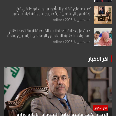
تحت عنوان “أقلام للمأجورين وسقوط في فخ
الإفلاس الإعلامي”: ردٌّ صريح على افتراءات سمير
الشكرجي
أغسطس 6, 2026
editor
لا يشمل طلبة الامتحانات الخارجيةالتربية تعيد نظام
المحاولات لطلبة السادس الإعدادي الراسبين بمادة
أو مادتين
أغسطس 6, 2026
editor
اخر الاخبار
اخر الاخبار
الزيدي يكلّف قاسم طاهر السوداني بإدارة وزارة