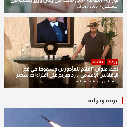
النخبة والإرث العظيم للثقافة العراقية..
أغسطس 7, 2026
editor
رياضة
مقالات
تحت عنوان “أقلام للمأجورين وسقوط في فخ
الإفلاس الإعلامي”: ردٌّ صريح على افتراءات سمير
الشكرجي
أغسطس 6, 2026
editor
عربية ودولية