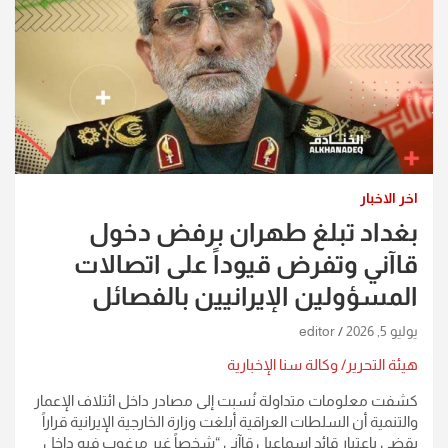
اخر الاخبار
بغداد تبلغ طهران برفض دخول
قاآني وتفرض قيوداً على اتصالات
المسؤولين الإيرانيين بالفصائل
يوليو 5, 2026
editor
هيئة التحرير/ وكالة سنا الإخبارية
كشفت معلومات متداولة نُسبت إلى مصادر داخل ائتلاف الإعمار
والتنمية أن السلطات العراقية أبلغت وزارة الخارجية الإيرانية قراراً
يقضي باعتبار قائد إسماعيل قاآني “شخصاً غير مرغوب فيه داخل