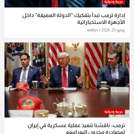
عربية ودولية
إدارة ترمب تبدأ بتفكيك “الدولة العميقة” داخل
الأجهزة الاستخباراتية
يونيو 23, 2026
editor
عربية ودولية
ترمب: ناقشنا تنفيذ عملية عسكرية في إيران
لمصادرة مخزون اليورانيوم