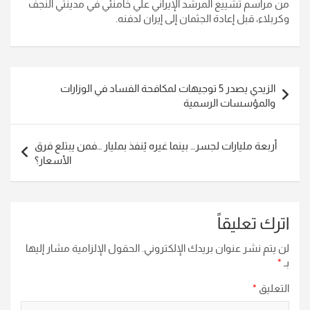
من مراسم تشييع المرشد الإيراني علي خامنئي في مدينتي النجف
وكربلاء، قبل إعادة الجثمان إلى إيران لدفنه.
تصفّح
الزيدي يصدر 5 توجيهات لمكافحة الفساد في الوزارات
المقالات
والمؤسسات الرسمية
أربعة مليارات لجسر… بينما غيره يُنفذ بمليار …فمن يبتلع فرق
الأسعار؟
اترك تعليقاً
لن يتم نشر عنوان بريدك الإلكتروني.
الحقول الإلزامية مشار إليها
بـ
*
التعليق
*