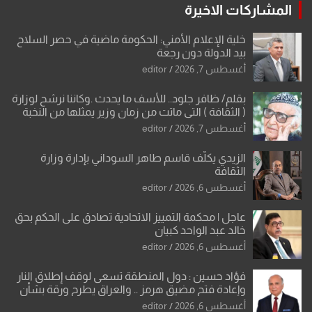
المشاركات الاخيرة
خلية الإعلام الأمني: الحكومة ماضية في حصر السلاح
بيد الدولة دون رجعة
أغسطس 7, 2026
editor
بقلم/ ظافر جلود.. للأسف ما يحدث .وكاننا نرشح لوزارة
( الثقافة ) التي ماتت من زمان وزير يمثلها من النخبة
والإرث العظيم للثقافة العراقية..
أغسطس 7, 2026
editor
الزيدي يكلّف قاسم طاهر السوداني بإدارة وزارة
الثقافة
أغسطس 6, 2026
editor
عاجل | محكمة التمييز الاتحادية تصادق على الحكم بحق
خالد عبد الواحد كبيان
أغسطس 6, 2026
editor
فؤاد حسين : دول المنطقة تسعى لوقف إطلاق النار
وإعادة فتح مضيق هرمز .. والعراق يطرح ورقة بشأن
تحولات القدس
أغسطس 6, 2026
editor