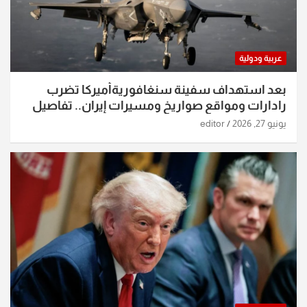
عربية ودولية
بعد استهداف سفينة سنغافوريةأميركا تضرب
رادارات ومواقع صواريخ ومسيرات إيران.. تفاصيل
الساعات الماضية
يونيو 27, 2026
editor