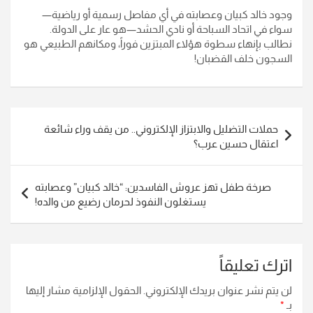
​وجود خالد كبيان وعصابته في أي مفاصل رسمية أو رياضية—
سواء في اتحاد السباحة أو نادي الحشد—هو عار على الدولة.
نطالب بإنهاء سطوة هؤلاء المبتزين فوراً، ومكانهم الطبيعي هو
السجون خلف القضبان!
تصفّح
حملات التضليل والابتزاز الإلكتروني.. من يقف وراء شائعة
المقالات
اعتقال حسين عرب؟​
صرخة طفل تهز عروش الفاسدين: “خالد كبيان” وعصابته
يستغلون النفوذ لحرمان رضيع من والده!
اترك تعليقاً
لن يتم نشر عنوان بريدك الإلكتروني.
الحقول الإلزامية مشار إليها
بـ
*