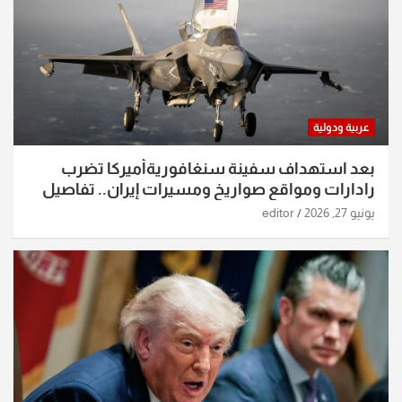
عربية ودولية
بعد استهداف سفينة سنغافوريةأميركا تضرب
رادارات ومواقع صواريخ ومسيرات إيران.. تفاصيل
الساعات الماضية
يونيو 27, 2026
editor