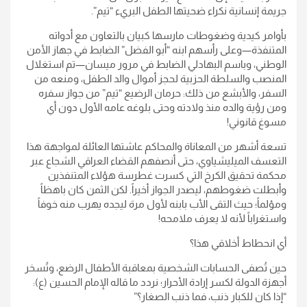
جريمة إنسانية نكراء ضحيتها الطفل البريء “تيم”.
​بأوامر كيدية وضغوطات مارسها كبيان بالتعاون مع أدواته
المتنفذة—وعلى رأسهم ابنه “أبو الفضل” الضابط في جهاز الأمن
الوطني، وباسم البهادلي الضابط في مرور ميسان—تم استغلال
المنصب والسلطة الحزبية لحجز أموال والد الطفل، ومنعه من
السفر، والأبشع من ذلك: حرمان الرضيع “تيم” من جواز سفره
ومن رؤية والده منذ ولادته وحتى بلوغه عامه الأول دون أي
مسوغ قانوني!
​تسعة أشهر من المعاناة والمحاكم عاشتها العائلة لمواجهة هذا
التعسف الميليشياوي، حتى أنصفهم القضاء العراقي الشجاع عبر
محكمة تحقيق الكرخ التي كسرت غطرسة هؤلاء المتنفذين
وأبطلت ضغوطهم، ليصدر الجواز أخيراً. لكن الثمن كان باهظاً
ومؤلماً؛ حيث التقى الأب بابنه لأول مرة ليجده يهرب منه خوفاً
واستغراباً لأنه لا يعرف ملامحه!
​أي انحطاط أخلاقي هذا؟
حين تُصفى الحسابات الشخصية بمعاقبة الأطفال الرضع، وتُسخر
أجهزة الدولة لكسر إرادة الأحرار؛ نردد ما قاله الإمام الحسين (ع):
“إذا كان للكبار ذنب، فما ذنب الصغار؟”