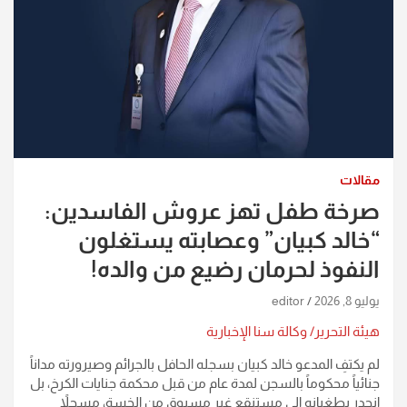
مقالات
صرخة طفل تهز عروش الفاسدين:
“خالد كبيان” وعصابته يستغلون
النفوذ لحرمان رضيع من والده!
يوليو 8, 2026
editor
هيئة التحرير/ وكالة سنا الإخبارية
​لم يكتفِ المدعو خالد كبيان بسجله الحافل بالجرائم وصيرورته مداناً
جنائياً محكوماً بالسجن لمدة عام من قبل محكمة جنايات الكرخ، بل
انحدر بطغيانه إلى مستنقع غير مسبوق من الخسة، مسجلاً