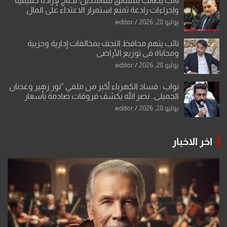
نائب يطالب بمشانق للفاسدين: نحتاج لإرادة حقيقية
وإجراءات رادعة تمنع استمرار الاعتداء على المال
العام”.
يوليو 28, 2026
editor
نائب يتهم محافظ النجف بمخالفات إدارية وحزبية
ومحاباة في توزيع الأراضي
يوليو 28, 2026
editor
نواب : فساد الكهرباء أكبر من ملفي “نور زهير وعدنان
الجميلي.. نصر الله يكشف فروقات صادمة بأسعار
معدات الكهرباء وعقودها
يوليو 28, 2026
editor
اخر الاخبار