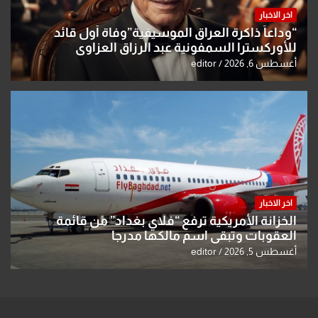
اخر الاخبار
“وداعاً ذاكرة العراق الموسيقية”وفاة أول قائد
للأوركسترا السمفونية عبد الرزاق العزاوي
أغسطس 6, 2026
editor
اخر الاخبار
الخزانة الأمريكية ترفع “فلاي بغداد” من قائمة
العقوبات وتبقي اسم مالكها مدرجا
أغسطس 5, 2026
editor