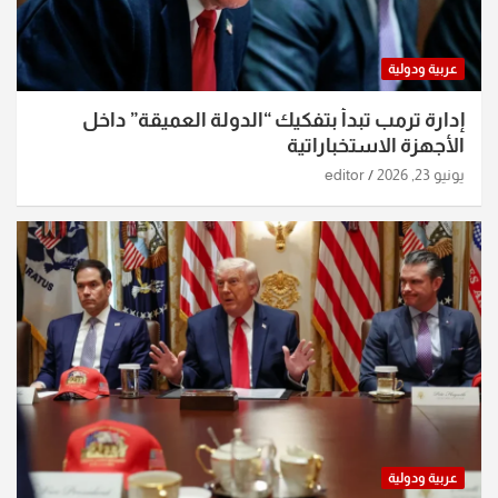
عربية ودولية
إدارة ترمب تبدأ بتفكيك “الدولة العميقة” داخل
الأجهزة الاستخباراتية
يونيو 23, 2026
editor
عربية ودولية