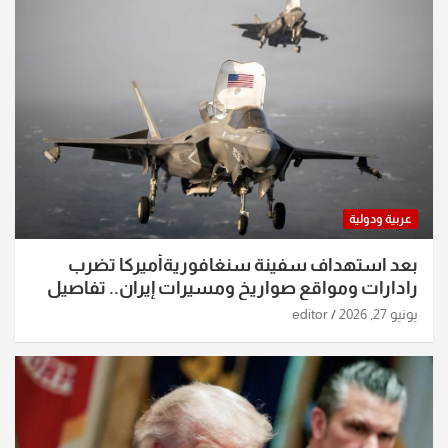
عربية ودولية
بعد استهداف سفينة سنغافوريةأميركا تضرب
رادارات ومواقع صواريخ ومسيرات إيران.. تفاصيل
الساعات الماضية
يونيو 27, 2026
editor