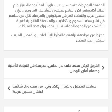
​الحقيقة اليوم واضحة؛ حسين عرب باقٍ شامخاً بوجه الابتزاز ولم
تطله أكاذيبهم، لكن القادم سيكون ثقيلاً على المروجين. فإن
حسين عرب والقضاء العراقي سيكونون بالمرصاد لكل من ساهم
في نشر هذه السموم والأكاذيب، والملاحقة القانونية كفيلة
بالكشف عن الوجوه المفلسة التي تقف وراء هذه الفبركات.
​عجزوا عن مواجهة نزاهته، فالتجأوا للإشاعات.. والفيصل القريب
سيكون عبر القضاء
تصفّح
الفريق الركن سعد خلف بدر الحلفي: مدرسة في القيادة الأمنية
المقالات
وصمام أمان للوطن
حملات التضليل والابتزاز الإلكتروني.. من يقف وراء شائعة
اعتقال حسين عرب؟​