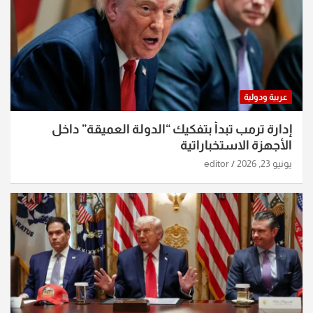
عربية ودولية
إدارة ترمب تبدأ بتفكيك “الدولة العميقة” داخل
الأجهزة الاستخباراتية
يونيو 23, 2026
editor