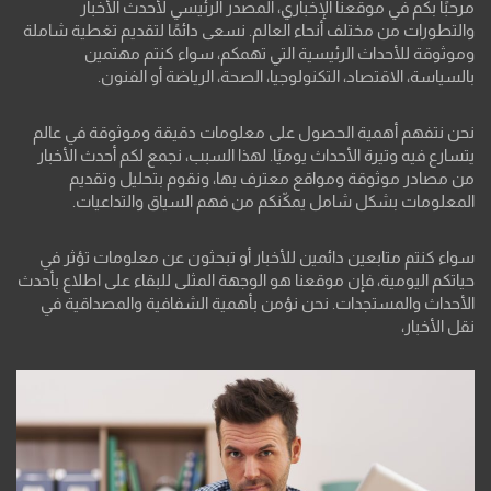
مرحبًا بكم في موقعنا الإخباري، المصدر الرئيسي لأحدث الأخبار
والتطورات من مختلف أنحاء العالم. نسعى دائمًا لتقديم تغطية شاملة
وموثوقة للأحداث الرئيسية التي تهمكم، سواء كنتم مهتمين
بالسياسة، الاقتصاد، التكنولوجيا، الصحة، الرياضة أو الفنون.
نحن نتفهم أهمية الحصول على معلومات دقيقة وموثوقة في عالم
يتسارع فيه وتيرة الأحداث يوميًا. لهذا السبب، نجمع لكم أحدث الأخبار
من مصادر موثوقة ومواقع معترف بها، ونقوم بتحليل وتقديم
المعلومات بشكل شامل يمكّنكم من فهم السياق والتداعيات.
سواء كنتم متابعين دائمين للأخبار أو تبحثون عن معلومات تؤثر في
حياتكم اليومية، فإن موقعنا هو الوجهة المثلى للبقاء على اطلاع بأحدث
الأحداث والمستجدات. نحن نؤمن بأهمية الشفافية والمصداقية في
نقل الأخبار،