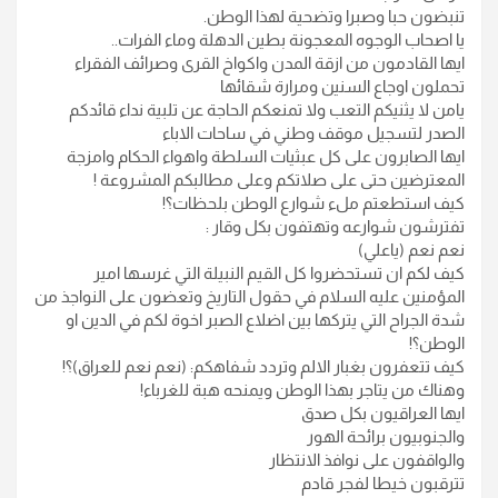
تنبضون حبا وصبرا وتضحية لهذا الوطن.
يا اصحاب الوجوه المعجونة بطين الدهلة وماء الفرات..
ايها القادمون من ازقة المدن واكواخ القرى وصرائف الفقراء
تحملون اوجاع السنين ومرارة شقائها
يامن لا يثنيكم التعب ولا تمنعكم الحاجة عن تلبية نداء قائدكم
الصدر لتسجيل موقف وطني في ساحات الاباء
ايها الصابرون على كل عبثيات السلطة واهواء الحكام وامزجة
المعترضين حتى على صلاتكم وعلى مطالبكم المشروعة !
كيف استطعتم ملء شوارع الوطن بلحظات؟!
تفترشون شوارعه وتهتفون بكل وقار :
نعم نعم (ياعلي)
كيف لكم ان تستحضروا كل القيم النبيلة التي غرسها امير
المؤمنين عليه السلام في حقول التاريخ وتعضون على النواجذ من
شدة الجراح التي يتركها بين اضلاع الصبر اخوة لكم في الدين او
الوطن؟!
كيف تتعفرون بغبار الالم وتردد شفاهكم: (نعم نعم للعراق)؟!
وهناك من يتاجر بهذا الوطن ويمنحه هبة للغرباء!
ايها العراقيون بكل صدق
والجنوبيون برائحة الهور
والواقفون على نوافذ الانتظار
تترقبون خيطا لفجر قادم