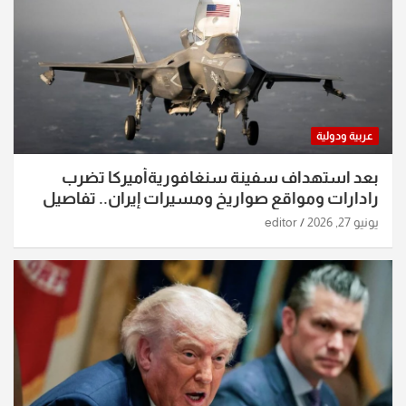
عربية ودولية
بعد استهداف سفينة سنغافوريةأميركا تضرب
رادارات ومواقع صواريخ ومسيرات إيران.. تفاصيل
الساعات الماضية
يونيو 27, 2026
editor