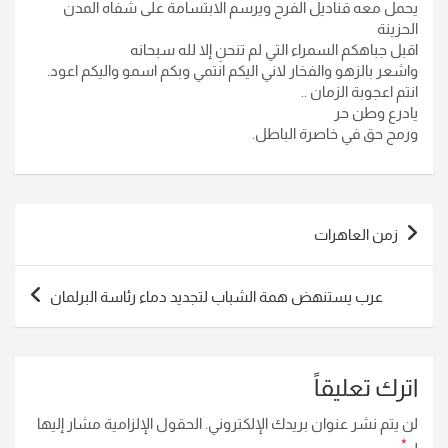
يحمل معه قناديل الفرح ويرسم الابتسامة على شفاه المدن
الحزينة
اقبل جباهكم السمراء التي لم تنحنِ إلا لله سبحانه
واشعر بالزهو والفخار لاني اليكم انتمي وبكم اسمو واليكم اعود.
انتم اعجوبة الزمان ..
يادرع وطن حر
ورمح حق في خاصرة الباطل.
تصفّح
زمن العاهرات
المقالات
عرب يستنهض همة الشباب لتجديد دماء رئاسة البرلمان
اترك تعليقاً
لن يتم نشر عنوان بريدك الإلكتروني.
الحقول الإلزامية مشار إليها
بـ
*