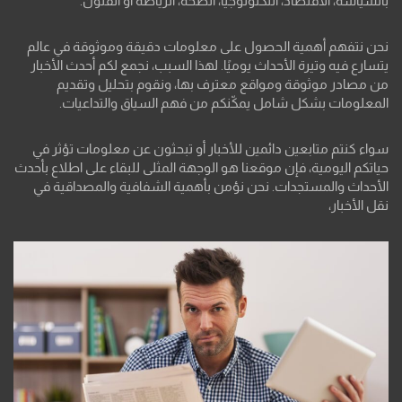
بالسياسة، الاقتصاد، التكنولوجيا، الصحة، الرياضة أو الفنون.
نحن نتفهم أهمية الحصول على معلومات دقيقة وموثوقة في عالم
يتسارع فيه وتيرة الأحداث يوميًا. لهذا السبب، نجمع لكم أحدث الأخبار
من مصادر موثوقة ومواقع معترف بها، ونقوم بتحليل وتقديم
المعلومات بشكل شامل يمكّنكم من فهم السياق والتداعيات.
سواء كنتم متابعين دائمين للأخبار أو تبحثون عن معلومات تؤثر في
حياتكم اليومية، فإن موقعنا هو الوجهة المثلى للبقاء على اطلاع بأحدث
الأحداث والمستجدات. نحن نؤمن بأهمية الشفافية والمصداقية في
نقل الأخبار،