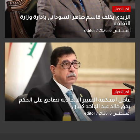
اخر الاخبار
الزيدي يكلّف قاسم طاهر السوداني بإدارة وزارة
الثقافة
أغسطس 6, 2026
editor
اخر الاخبار
عاجل | محكمة التمييز الاتحادية تصادق على الحكم
بحق خالد عبد الواحد كبيان
أغسطس 6, 2026
editor