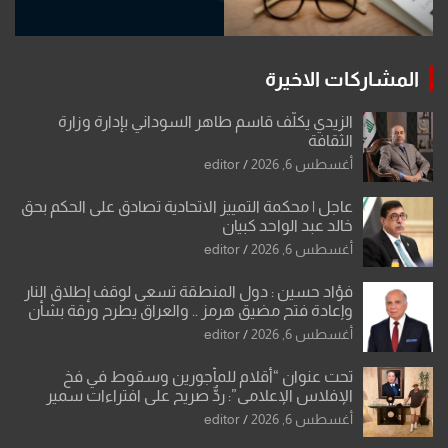
المشاركات الاخيرة
الزيدي يكلّف قاسم طاهر السوداني بإدارة وزارة
الثقافة
أغسطس 6, 2026
editor
عاجل | محكمة التمييز الاتحادية تصادق على الحكم بحق
خالد عبد الواحد كبيان
أغسطس 6, 2026
editor
فؤاد حسين : دول المنطقة تسعى لوقف إطلاق النار
وإعادة فتح مضيق هرمز .. والعراق يطرح ورقة بشأن
تحولات القدس
أغسطس 6, 2026
editor
تحت عنوان “أقلام للمأجورين وسقوط في فخ
الإفلاس الإعلامي”: ردٌّ صريح على افتراءات سمير
الشكرجي
أغسطس 6, 2026
editor