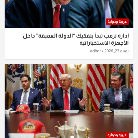
عربية ودولية
إدارة ترمب تبدأ بتفكيك “الدولة العميقة” داخل
الأجهزة الاستخباراتية
يونيو 23, 2026
editor
عربية ودولية