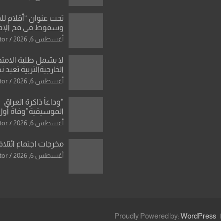
ورقة بشأن تحولات 
تحت عنوان “أقلام لل
وسقوط في فخ الإ
الإعلامي”: ردٌّ صريح 
أغسطس 6, 2026
tor
سمير الشكرجي
لا يشمل طلبة الامتح
الخارجيةالتربية تعيد 
المحاولات لطلبة ا
أغسطس 6, 2026
tor
الإعدادي الراسبين بم
“وداعاً ذاكرة العراق
الموسيقية”وفاة أول
للأوركسترا السمفونية
أغسطس 6, 2026
tor
العزاوي
مخرجات اجتماع ائتلاف
أغسطس 6, 2026
tor
Proudly Powered by:
WordPress