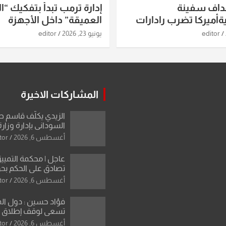
داف سفينة
إدارة ترمب تبدأ بتفكيك “ال
أميركا تضرب رادارات
العميقة” داخل الأجهزة
اريخ ومسيرات إيران..
الاستخباراتية
editor
يونيو 23, 2026
editor
ساعات الماضية
المشاركات الاخيرة
الزيدي يكلّف قاسم 
السوداني بإدارة وزارة
أغسطس 6, 2026
tor
عاجل | محكمة التمييز 
تصادق على الحكم بحق
الواحد كبيان
أغسطس 6, 2026
tor
فؤاد حسين : دول ال
تسعى لوقف إطلاق الن
فتح مضيق هرمز .. وا
أغسطس 6, 2026
tor