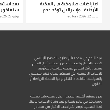
اعتراضات صاروخية في العقبة
بعد استه
الأردنية.. وإسرائيل تؤكد عدم
سنغافورية
استهدافها
ومواقع صو
يوليو 22, 2026
editor
يونيو 27, 2026
تفاصيل ال
مرحبًا بكم في موقعنا الإخباري، المصدر الرئيسي
لأحدث الأخبار والتطورات من مختلف أنحاء العالم.
نسعى دائمًا لتقديم تغطية شاملة وموثوقة
للأحداث الرئيسية التي تهمكم، سواء كنتم مهتمين
بالسياسة، الاقتصاد، التكنولوجيا، الصحة، الرياضة أو
الفنون.
نحن نتفهم أهمية الحصول على معلومات دقيقة
وموثوقة في عالم يتسارع فيه وتيرة الأحداث يوميًا.
لهذا السبب، نجمع لكم أحدث الأخبار من مصادر