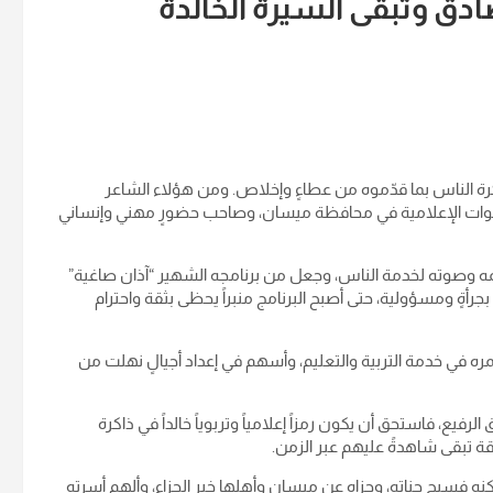
دق وتبقى السيرة الخالدة
ة الناس بما قدّموه من عطاءٍ وإخلاص. ومن هؤلاء الشاعر
 الأصوات الإعلامية في محافظة ميسان، وصاحب حضورٍ مهني وإنساني
لمه وصوته لخدمة الناس، وجعل من برنامجه الشهير “آذان صاغية”
أةٍ ومسؤولية، حتى أصبح البرنامج منبراً يحظى بثقة واحترام
مره في خدمة التربية والتعليم، وأسهم في إعداد أجيالٍ نهلت من
يع، فاستحق أن يكون رمزاً إعلامياً وتربوياً خالداً في ذاكرة
ة تبقى شاهدةً عليهم عبر الزمن.
نه فسيح جناته، وجزاه عن ميسان وأهلها خير الجزاء، وألهم أسرته