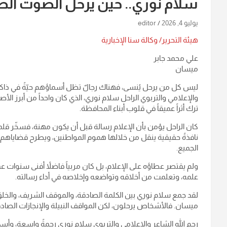
سلام نوري.. حين يرحل الصوت الصا
يوليو 4, 2026
editor
هيئة التحرير/ وكالة سنا الإخبارية
علي محمد جابر
ميسان
ليس كل من يرحل يُنسى، فهناك رجالٌ تظل أسماؤهم حيّةً في ذاكر
والإعلامي والتربوي الراحل سلام نوري، الذي كان واحداً من أبرز
ترك أثراً عميقاً في قلوب أبناء المحافظة.
كان الراحل يؤمن بأن الإعلام رسالة قبل أن يكون مهنة، فسخّر ق
نافذةً حقيقية ينقل من خلالها هموم المواطنين، ويطرح قضاياهم بجر
الجميع.
ولم يقتصر عطاؤه على الإعلام، بل كان مربياً فاضلاً أفنى سنوات ع
علمه، وتعلمت من أخلاقه وتواضعه وإخلاصه في أداء رسالته.
لقد جمع سلام نوري بين الكلمة الصادقة، والموقف الشريف، والخلق الرف
ميسان. فالأشخاص يرحلون، لكن المواقف النبيلة والإنجازات الصادق
رحم الله الشاعر والإعلامي والتربوي سلام نوري رحمةً واسعة، وأسك