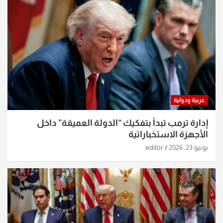
عربية ودولية
إدارة ترمب تبدأ بتفكيك “الدولة العميقة” داخل
الأجهزة الاستخباراتية
يونيو 23, 2026
editor