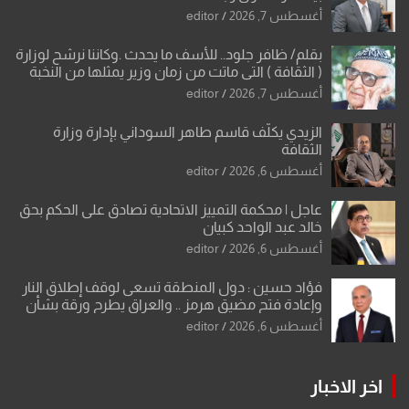
أغسطس 7, 2026
editor
بقلم/ ظافر جلود.. للأسف ما يحدث .وكاننا نرشح لوزارة
( الثقافة ) التي ماتت من زمان وزير يمثلها من النخبة
والإرث العظيم للثقافة العراقية..
أغسطس 7, 2026
editor
الزيدي يكلّف قاسم طاهر السوداني بإدارة وزارة
الثقافة
أغسطس 6, 2026
editor
عاجل | محكمة التمييز الاتحادية تصادق على الحكم بحق
خالد عبد الواحد كبيان
أغسطس 6, 2026
editor
فؤاد حسين : دول المنطقة تسعى لوقف إطلاق النار
وإعادة فتح مضيق هرمز .. والعراق يطرح ورقة بشأن
تحولات القدس
أغسطس 6, 2026
editor
اخر الاخبار