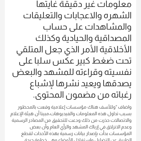
معلومات غير دقيقة غايتها
الشهره والاعجابات والتعليقات
والمشاهدات على حساب
المصداقية والحيادية وكذلك
الأخلاقية الأمر الذي جعل المتلقي
تحت ضغط كبير عكس سلبا على
نفسيته وقراءته للمشهد والبعض
يصدقها ويعيد نشرها لإشباع
رغباته من مضمون المحتوى.
واضاف “وللأسف هناك مؤسسات إعلامية وقعت بالمحظور
بسبب تداول هذه المعلومات والفيديوهات،مبينا أن هيئة الإعلام
والاتصالات حذرت من ذلك ودعت للتحقيق من المصادر الرسمية
وعدم الانزلاق في إرباك المشهد والرأي العام وأن بعض
المؤسسات بدأت بإصدار بيانات رسمية بهذه الأحداث لقطع
الطريق عن التضليل واستغلال الأوضاع وهي خطوة جيدة.