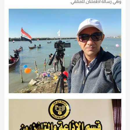
وهي رسالة اطمئنان للمتلقي.