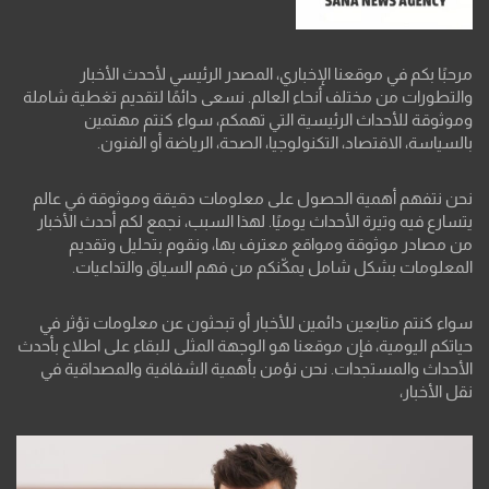
مرحبًا بكم في موقعنا الإخباري، المصدر الرئيسي لأحدث الأخبار
والتطورات من مختلف أنحاء العالم. نسعى دائمًا لتقديم تغطية شاملة
وموثوقة للأحداث الرئيسية التي تهمكم، سواء كنتم مهتمين
بالسياسة، الاقتصاد، التكنولوجيا، الصحة، الرياضة أو الفنون.
نحن نتفهم أهمية الحصول على معلومات دقيقة وموثوقة في عالم
يتسارع فيه وتيرة الأحداث يوميًا. لهذا السبب، نجمع لكم أحدث الأخبار
من مصادر موثوقة ومواقع معترف بها، ونقوم بتحليل وتقديم
المعلومات بشكل شامل يمكّنكم من فهم السياق والتداعيات.
سواء كنتم متابعين دائمين للأخبار أو تبحثون عن معلومات تؤثر في
حياتكم اليومية، فإن موقعنا هو الوجهة المثلى للبقاء على اطلاع بأحدث
الأحداث والمستجدات. نحن نؤمن بأهمية الشفافية والمصداقية في
نقل الأخبار،