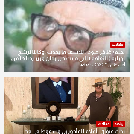
مقالات
بقلم/ ظافر جلود.. للأسف ما يحدث .وكاننا نرشح
لوزارة ( الثقافة ) التي ماتت من زمان وزير يمثلها من
النخبة والإرث العظيم للثقافة العراقية..
أغسطس 7, 2026
editor
رياضة
مقالات
تحت عنوان “أقلام للمأجورين وسقوط في فخ