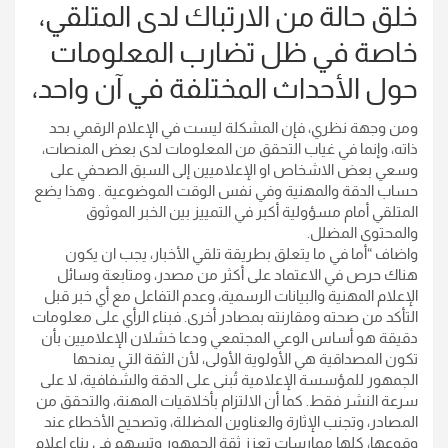
خلق حالة من الارتباك لدى المتلقي،
خاصة في ظل تضارب المعلومات
حول الأحداث المختلفة في آن واحد،
ومن وجهة نظري، فإن المشكلة ليست في الإعلام الرقمي بحد
ذاته، وإنما في غياب التحقق من المعلومات لدى بعض المنصات،
وسعي بعض الاشخاص او الإعلاميين إلى السبق الصحفي على
حساب الدقة والمهنية وفي نفس الوقت الموضوعية . وهذا يضع
المتلقي أمام مسؤولية أكبر في التمييز بين الخبر الموثوق
والمحتوى المضلل.
واضاف “أما في ما يتعلق بطريقة تلقي الأخبار، يجب ان يكون
هناك حرص في الاعتماد على أكثر من مصدر، ومتابعة وسائل
الإعلام المهنية والبيانات الرسمية، وعدم التفاعل مع أي خبر قبل
التأكد من صحته ومقارنته بمصادر أخرى. فبناء الرأي على معلومات
دقيقة هو أساس الوعي المجتمعي ودعا خشلان الإعلاميين بأن
تكون المصداقية هي الأولوية الأولى، لأن الثقة التي يمنحها
الجمهور للمؤسسة الإعلامية تُبنى على الدقة والشفافية، لا على
سرعة النشر فقط. كما أن الالتزام بأخلاقيات المهنة، والتحقق من
المصادر، وتجنب الإثارة والعناوين المضللة، وتصحيح الأخطاء عند
وقوعها، كلها ممارسات تعزز ثقة الجمهور وتسهم في بناء إعلام