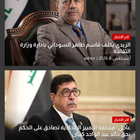
اخر الاخبار
الزيدي يكلّف قاسم طاهر السوداني بإدارة وزارة
الثقافة
أغسطس 6, 2026
editor
اخر الاخبار
عاجل | محكمة التمييز الاتحادية تصادق على الحكم
بحق خالد عبد الواحد كبيان