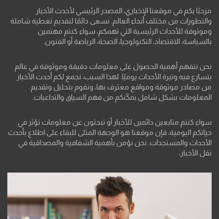
مرحبًا بكم في موقعنا الإخباري، المصدر الرئيسي لأحدث الأخبار
والتطورات من مختلف أنحاء العالم. نسعى دائمًا لتقديم تغطية شاملة
وموثوقة للأحداث الرئيسية التي تهمكم، سواء كنتم مهتمين
بالسياسة، الاقتصاد، التكنولوجيا، الصحة، الرياضة أو الفنون.
نحن نتفهم أهمية الحصول على معلومات دقيقة وموثوقة في عالم
يتسارع فيه وتيرة الأحداث يوميًا. لهذا السبب، نجمع لكم أحدث الأخبار
من مصادر موثوقة ومواقع معترف بها، ونقوم بتحليل وتقديم
المعلومات بشكل شامل يمكّنكم من فهم السياق والتداعيات.
سواء كنتم متابعين دائمين للأخبار أو تبحثون عن معلومات تؤثر في
حياتكم اليومية، فإن موقعنا هو الوجهة المثلى للبقاء على اطلاع بأحدث
الأحداث والمستجدات. نحن نؤمن بأهمية الشفافية والمصداقية في
نقل الأخبار،