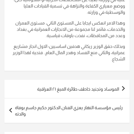
ووضع معياري الكفاءة والنزاهة في تسمية القيادات العليا
والوسطية في وزارته.
وهذا الامر انعكس ايجابا على المستوى الثاني، مستوى العمران
والخدمات، فاثمر لنا مجموعة من الانجازات العمرانية في بغداد
وعدد من المحافظات، نفذت باوقات قياسية.
وبذلك حقق الوزير ريكاني هدفين اساسيين؛ الاول انجاز مشاريع
عمرانية، والثاني منع الفساد وهدر المال العام.. فتحية لهذا الوزير
الشجاع.
تصفّح
الموساد وتجنيد خاطف طائرة الميغ ٢١ العراقية
المقالات
رئيس مؤسسة النهار يعزي الفنان الدكتور حكيم جاسم بوفاة
والدته