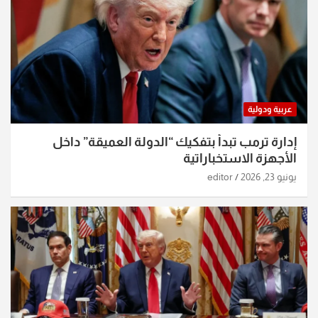
عربية ودولية
إدارة ترمب تبدأ بتفكيك “الدولة العميقة” داخل
الأجهزة الاستخباراتية
يونيو 23, 2026
editor