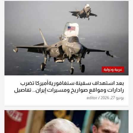
عربية ودولية
بعد استهداف سفينة سنغافوريةأميركا تضرب
رادارات ومواقع صواريخ ومسيرات إيران.. تفاصيل
الساعات الماضية
يونيو 27, 2026
editor