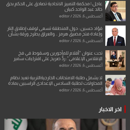
عاجل | محكمة التمييز الاتحادية تصادق على الحكم بحق
خالد عبد الواحد كبيان
أغسطس 6, 2026
editor
فؤاد حسين : دول المنطقة تسعى لوقف إطلاق النار
وإعادة فتح مضيق هرمز .. والعراق يطرح ورقة بشأن
تحولات القدس
أغسطس 6, 2026
editor
تحت عنوان “أقلام للمأجورين وسقوط في فخ
الإفلاس الإعلامي”: ردٌّ صريح على افتراءات سمير
الشكرجي
أغسطس 6, 2026
editor
لا يشمل طلبة الامتحانات الخارجيةالتربية تعيد نظام
المحاولات لطلبة السادس الإعدادي الراسبين بمادة
أو مادتين
أغسطس 6, 2026
editor
اخر الاخبار