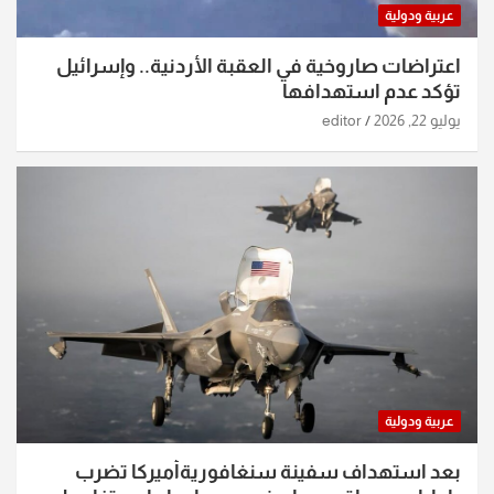
عربية ودولية
اعتراضات صاروخية في العقبة الأردنية.. وإسرائيل
تؤكد عدم استهدافها
يوليو 22, 2026
editor
عربية ودولية
بعد استهداف سفينة سنغافوريةأميركا تضرب