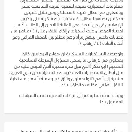
معلومات استخبارية دقيقة لشعبة الفرقة السادسة عشر
وبالتعاون مع ابطال كتيبة الأستطلاع ومن خلال كمينين
محكمين نصبهما ابطال الاستخبارات العسكرية على وكرين
للإرهابيين في حي البعث وحي المالية التابعين إلى الجانب الأيسر
لمدينة الموصل، حيث أسفرا عن إلقاء القبض على ( ٤ ) عناصر من
عصابات داعش بينهم إمرأة وهم مطلوبين للقضاء العراقي وفق
أحكام المادة ( ٤ / إرهاب )”.
واوضحت الاستخبارات العسكرية ان هؤلاء الارهابيين كانوا
يعملون مع الإرهابي ما يسمى مسؤول الشرطة الإسلامية
للتنظيم ( ابو صكر )الذي قبل فترة قصيرة أُلقيّ القبض عليه من
قبل أبطال الاستخبارات العسكرية بعد استدراجه من خارج العراق”،
مشيرة إلى أنهم كانوا يحملون وثائق غير رسمية بأسماء مستعارة
للتنقل بها في مختلف مناطق البلاد.
وبينت انه تم تسليمهم إلى الجهات المعنية حسب السياقات
المعمول بها.
تصفّح
“گلستان” مجموعة قصصية للكاتب فراس آل عزيز تحمل