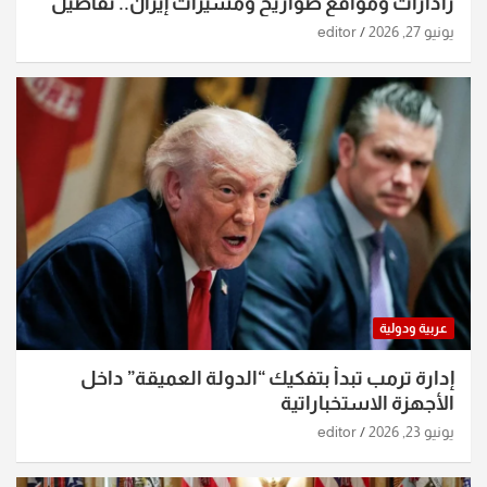
رادارات ومواقع صواريخ ومسيرات إيران.. تفاصيل
الساعات الماضية
يونيو 27, 2026
editor
عربية ودولية
إدارة ترمب تبدأ بتفكيك “الدولة العميقة” داخل
الأجهزة الاستخباراتية
يونيو 23, 2026
editor