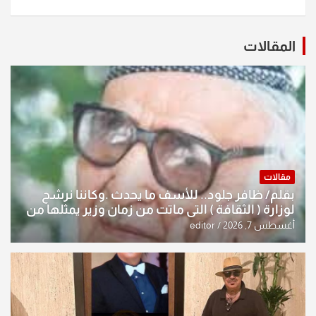
المقالات
مقالات
بقلم/ ظافر جلود.. للأسف ما يحدث .وكاننا نرشح
لوزارة ( الثقافة ) التي ماتت من زمان وزير يمثلها من
النخبة والإرث العظيم للثقافة العراقية..
أغسطس 7, 2026
editor