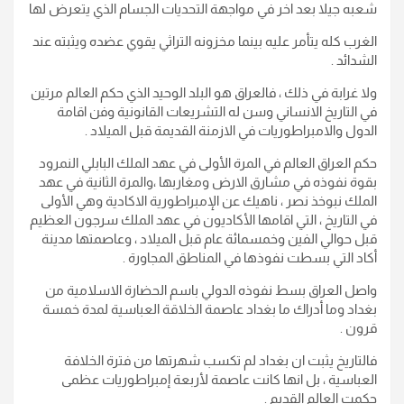
شعبه جيلا بعد اخر في مواجهة التحديات الجسام الذي يتعرض لها
الغرب كله يتأمر عليه بينما مخزونه التراثي يقوي عضده ويثبته عند
الشدائد .
ولا غرابة في ذلك ، فالعراق هو البلد الوحيد الذي حكم العالم مرتين
في التاريخ الانساني وسن له التشريعات القانونية وفن اقامة
الدول والامبراطوريات في الازمنة القديمة قبل الميلاد .
حكم العراق العالم في المرة الأولى في عهد الملك البابلي النمرود
بقوة نفوذه في مشارق الارض ومغاربها ،والمرة الثانية في عهد
الملك نبوخذ نصر ، ناهيك عن الإمبراطورية الاكادية وهي الأولى
في التاريخ ، التي اقامها الأكاديون في عهد الملك سرجون العظيم
قبل حوالي الفين وخمسمائة عام قبل الميلاد ، وعاصمتها مدينة
أكاد التي بسطت نفوذها في المناطق المجاورة .
واصل العراق بسط نفوذه الدولي باسم الحضارة الاسلامية من
بغداد وما أدراك ما بغداد عاصمة الخلاقة العباسية لمدة خمسة
قرون .
فالتاريخ يثبت ان بغداد لم تكسب شهرتها من فترة الخلافة
العباسية ، بل انها كانت عاصمة لأربعة إمبراطوريات عظمى
حكمت العالم القديم .