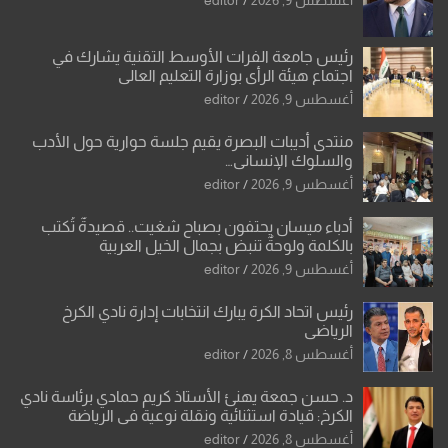
رئيس جامعة الفرات الأوسط التقنية يشارك في
اجتماع هيئة الرأي بوزارة التعليم العالي
أغسطس 9, 2026
editor
منتدى أديبات البصرة يقيم جلسة حوارية حول الأدب
والسلوك الإنساني…
أغسطس 9, 2026
editor
أدباء ميسان يحتفون بصباح شغيت.. قصيدةٌ تُكتب
بالكلمة ولوحةٌ تنبض بجمال الخيل العربية
أغسطس 9, 2026
editor
رئيس اتحاد الكرة يبارك انتخابات إدارة نادي الكرخ
الرياضي
أغسطس 8, 2026
editor
د. حسن جمعة يهنئ الأستاذ كريم حمادي برئاسة نادي
الكرخ: قيادة استثنائية ونقلة نوعية في الرياضة
العراقية
أغسطس 8, 2026
editor