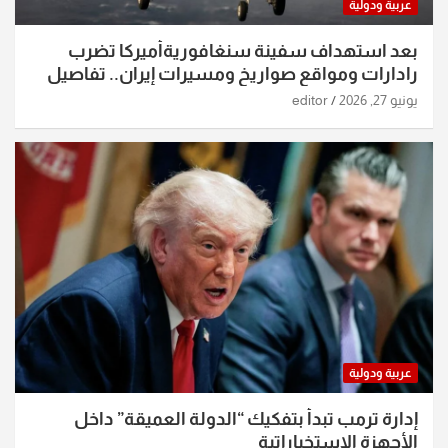
عربية ودولية
بعد استهداف سفينة سنغافوريةأميركا تضرب
رادارات ومواقع صواريخ ومسيرات إيران.. تفاصيل
الساعات الماضية
يونيو 27, 2026
editor
عربية ودولية
إدارة ترمب تبدأ بتفكيك “الدولة العميقة” داخل
الأجهزة الاستخباراتية