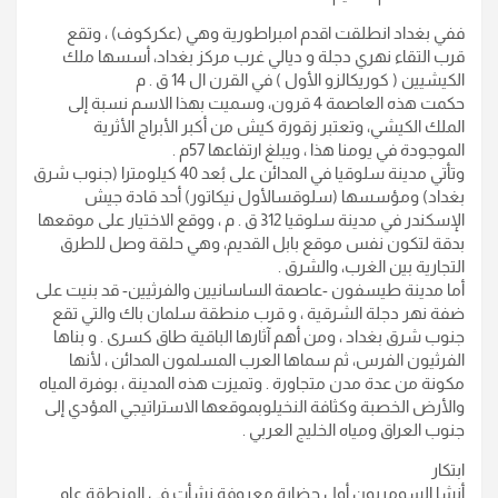
ففي بغداد انطلقت اقدم امبراطورية وهي (عكركوف) ، وتقع
قرب التقاء نهري دجلة و ديالي غرب مركز بغداد، أسسها ملك
الكيشيين ( كوريكالزو الأول ) في القرن ال 14 ق . م
حكمت هذه العاصمة 4 قرون، وسميت بهذا الاسم نسبة إلى
الملك الكيشي، وتعتبر زقورة كيش من أكبر الأبراج الأثرية
الموجودة في يومنا هذا ، ويبلغ ارتفاعها 57م .
وتأتي مدينة سلوقيا في المدائن على بُعد 40 كيلومترا (جنوب شرق
بغداد) ومؤسسها (سلوقسالأول نيكاتور) أحد قادة جيش
الإسكندر في مدينة سلوقيا 312 ق . م ، ووقع الاختيار على موقعها
بدقة لتكون نفس موقع بابل القديم، وهي حلقة وصل للطرق
التجارية بين الغرب، والشرق .
أما مدينة طيسفون -عاصمة الساسانيين والفرثيين- قد بنيت على
ضفة نهر دجلة الشرقية ، و قرب منطقة سلمان باك والتي تقع
جنوب شرق بغداد ، ومن أهم آثارها الباقية طاق كسرى . و بناها
الفرثيون الفرس، ثم سماها العرب المسلمون المدائن ، لأنها
مكونة من عدة مدن متجاورة . وتميزت هذه المدينة ، بوفرة المياه
والأرض الخصبة وكثافة النخيلوبموقعها الاستراتيجي المؤدي إلى
جنوب العراق ومياه الخليج العربي .
ابتكار
أنشا السومريون أول حضارة معروفة نشأت في المنطقة عام