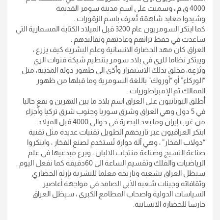
4000 ق.م ، وسميت على اسم مدينة سومر القديمة
وشيدوا معابد شاهقة تُعرف باسم الزقورات .
كما ابتكر السومريون عام 3200 قبل الميلاد الكتابة المسمارية التي
ساعدت في حفظ تراثهم وعادتهم وتقاليدهم .
العراق كان مهد الحضارة الانسانية وعلم البشرية كيف يزرع ،
ويبتكر نظاما للري في بلاد سومر بتنظيم شبكة قنوات الري
وتُرَعِه، فخلق بذلك الاستقرار وأدّى الى ظهور دولة المدينة، مثل
“الوركاء” أو “أوروك” باللغة السومرية وما قبلها من ظهور
الممالك ثم الإمبراطوريات .
أطلق اليونانيون على العراق اسم بلاد ما بين النهرين و تقع حاليا
في 5 دول وهي العراق وشرق سوريا وجنوب شرق تركيا وأجزاء
من غرب إيران وما بعد البصرة في حوالي 4000 قبل الميلاد .
ابتكر العراقيون عبر تاريخهم الطويل تقنيات عديدة مثل تقنية
“دولاب الفخار” ، وهي آلة دوارة تُستخدم لصنع الفخار ، وابتكروا
صناعة النسيج وصناعة منتجات الالبان ، وبرع مبدعيها في علم
الرياضيات والفلك وتقسيم الساعة الى 60دقيقة كما نفعل اليوم .
سيظل العراق بشعبه وتاريخه معلما للبشرية بإرثه الحضاري
وثقافاته وجينات شعبه الأبي الصامد في مواجهة أعاصير
السياسات الدولية واصحاب المطامع الكبرى ، سيظل العراق
حارسا للحضارة الانسانية.