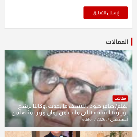
المقالات
مقالات
بقلم/ ظافر جلود.. للأسف ما يحدث .وكاننا نرشح
لوزارة ( الثقافة ) التي ماتت من زمان وزير يمثلها من
النخبة والإرث العظيم للثقافة العراقية..
أغسطس 7, 2026
editor