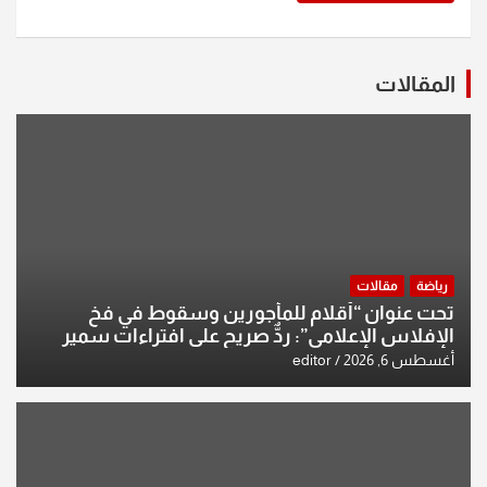
المقالات
رياضة
مقالات
تحت عنوان “أقلام للمأجورين وسقوط في فخ
الإفلاس الإعلامي”: ردٌّ صريح على افتراءات سمير
الشكرجي
أغسطس 6, 2026
editor