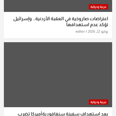
عربية ودولية
اعتراضات صاروخية في العقبة الأردنية.. وإسرائيل
تؤكد عدم استهدافها
يوليو 22, 2026
editor
عربية ودولية
بعد استهداف سفينة سنغافوريةأميركا تضرب