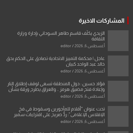
المشاركات الاخيرة
الزيدي يكلّف قاسم طاهر السوداني بإدارة وزارة
الثقافة
أغسطس 6, 2026
editor
عاجل | محكمة التمييز الاتحادية تصادق على الحكم بحق
خالد عبد الواحد كبيان
أغسطس 6, 2026
editor
فؤاد حسين : دول المنطقة تسعى لوقف إطلاق النار
وإعادة فتح مضيق هرمز .. والعراق يطرح ورقة بشأن
تحولات القدس
أغسطس 6, 2026
editor
تحت عنوان “أقلام للمأجورين وسقوط في فخ
الإفلاس الإعلامي”: ردٌّ صريح على افتراءات سمير
الشكرجي
أغسطس 6, 2026
editor