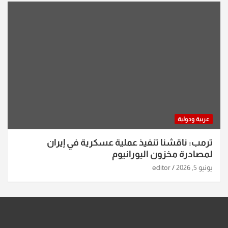
عربية ودولية
ترمب: ناقشنا تنفيذ عملية عسكرية في إيران
لمصادرة مخزون اليورانيوم
يونيو 5, 2026
editor