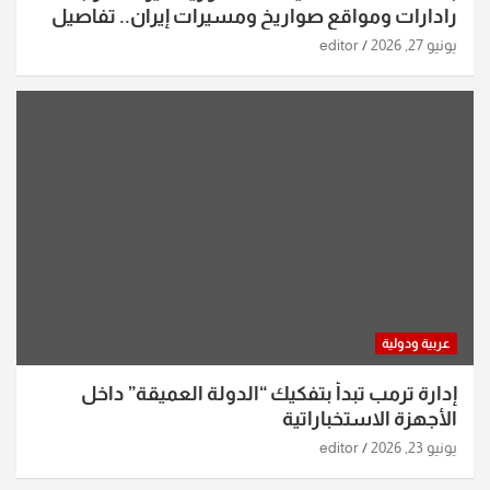
رادارات ومواقع صواريخ ومسيرات إيران.. تفاصيل
الساعات الماضية
يونيو 27, 2026
editor
عربية ودولية
إدارة ترمب تبدأ بتفكيك “الدولة العميقة” داخل
الأجهزة الاستخباراتية
يونيو 23, 2026
editor