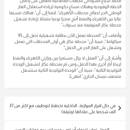
محمد شياع السوداني للجهات القطاعية بالعمل على إكمال
الخطة الوقودية وهناك مساعٍ حكومية لزيادة استغلال الغاز
الوطني الحر لصالح محطات الكهرباء"، لافتا إلى، أن" هنالك تنسيقا
عاليا بين الكهرباء والنفط أنتج منجزا نوعيا متمثلا بإعادة تشغيل
محطة عكاز المتوقفة منذ سنوات".
وأضاف، أن" المحطة تعمل الآن بطاقة تشغيلية تصل إلى 95
ميكاواط"، مبينا، أن" محطة عكاز هي أولى المحطات التي تعمل
وتشغل على الغاز الحر في الحقل".
وأشار إلى، أن" العمل لا يزال مستمرا بين وزارتي الكهرباء والنفط
لربط آبار أخرى بهذا الحقل ومن ثم بمحطة عكاز لتشغيل الوحدة
التوليدية الثانية"، مبينا، أن" الوحدة التوليدية الثانية ستشغل
منتصف نيسان الجاري".انتهى2
تصفّح
في حال اقرار الموازنة.. الداخلية تخطط لتوظيف مع اكثر من 37
المقالات
الف شخصا على ملاكها (وثيقة)
العمل تعلن اعتماد أسلوب جديد لتسريع عمليات البحث