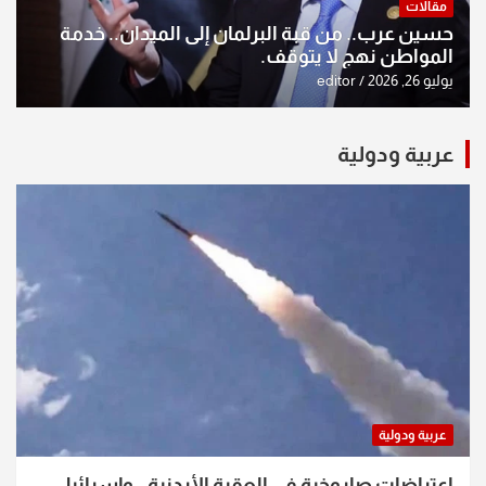
مقالات
حسين عرب.. من قبة البرلمان إلى الميدان.. خدمة
المواطن نهج لا يتوقف.
يوليو 26, 2026
editor
عربية ودولية
عربية ودولية
اعتراضات صاروخية في العقبة الأردنية.. وإسرائيل