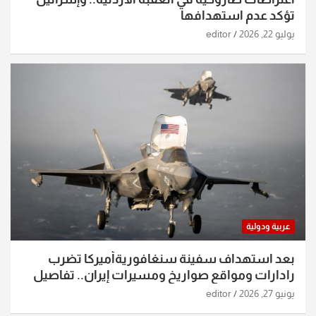
تؤكد عدم استهدافها
يوليو 22, 2026
editor
عربية ودولية
بعد استهداف سفينة سنغافوريةأميركا تضرب
رادارات ومواقع صواريخ ومسيرات إيران.. تفاصيل
الساعات الماضية
يونيو 27, 2026
editor