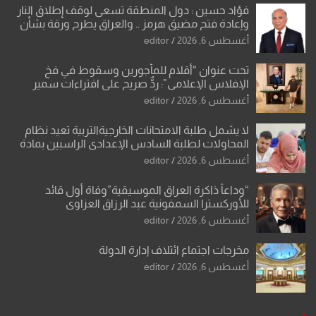
فؤاد حسين : دول المنطقة تسعى لوقف إطلاق النار
وإعادة فتح مضيق هرمز .. والعراق يطرح ورقة بشأن
تحولات القدس
أغسطس 6, 2026
editor
تحت عنوان “أقلام للمأجورين وسقوط في فخ
الإفلاس الإعلامي”: ردٌّ صريح على افتراءات سمير
الشكرجي
أغسطس 6, 2026
editor
لا يشمل طلبة الامتحانات الخارجيةالتربية تعيد نظام
المحاولات لطلبة السادس الإعدادي الراسبين بمادة
أو مادتين
أغسطس 6, 2026
editor
“وداعاً ذاكرة العراق الموسيقية”وفاة أول قائد
للأوركسترا السمفونية عبد الرزاق العزاوي
أغسطس 6, 2026
editor
مخرجات اجتماع ائتلاف إدارة الدولة
أغسطس 6, 2026
editor