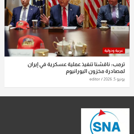
عربية ودولية
ترمب: ناقشنا تنفيذ عملية عسكرية في إيران
لمصادرة مخزون اليورانيوم
يونيو 5, 2026
editor