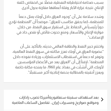
بسبب ضخامة احتياطياته النفطية، فضلاً عن انخفاض كلفة
الإنتاج، نتيجة غزارة الآبار وقلة أعماقها مقارنة بدول أخرى.
وشدد سلامة على أن “وجود العراق داخل أوبك يمثل دعماً
للمنظمة، كما يحقق مكاسب للعراق”، موضحاً أن “المنظمة تؤدي
دوراً رئيسياً في الحفاظ على استقرار سوق النفط، من خلال
موازنة الإنتاج والأسعار، ومنع حدوث فائض أو نقص حاد في
الإمدادات”.
واختتم خبير النفط والطاقة العالمي حديثه، بالتأكيد على أن
“عضوية العراق في أوبك تعزز مكانته في سوق النفط العالمية،
وتوفر له دعماً في استقطاب الاستثمارات، وزيادة نفوذه داخل
المنظمة”، لافتاً إلى أن “العراق يعد من الأعضاء المؤسسين
لأوبك، التي أُنشئت في بغداد عام 1960، ما يمنحه مكانة خاصة
ويعزز أحقيته بالمطالبة بحصة إنتاجية أكبر مستقبلاً”.
تصفّح
بعد استهداف سفينة سنغافوريةأميركا تضرب رادارات
المقالات
ومواقع صواريخ ومسيرات إيران.. تفاصيل الساعات الماضية