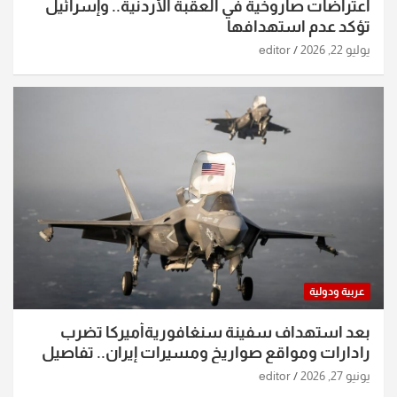
اعتراضات صاروخية في العقبة الأردنية.. وإسرائيل
تؤكد عدم استهدافها
يوليو 22, 2026
editor
عربية ودولية
بعد استهداف سفينة سنغافوريةأميركا تضرب
رادارات ومواقع صواريخ ومسيرات إيران.. تفاصيل
الساعات الماضية
يونيو 27, 2026
editor