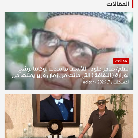
المقالات
مقالات
بقلم/ ظافر جلود.. للأسف ما يحدث .وكاننا نرشح
لوزارة ( الثقافة ) التي ماتت من زمان وزير يمثلها من
النخبة والإرث العظيم للثقافة العراقية..
أغسطس 7, 2026
editor