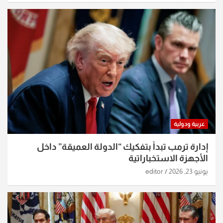
عربية ودولية
إدارة ترمب تبدأ بتفكيك “الدولة العميقة” داخل
الأجهزة الاستخباراتية
يونيو 23, 2026
editor