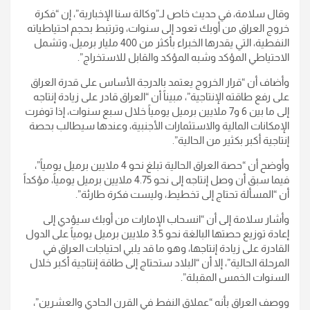
وقال سلامة، في حديث خاص لـ”وكالة سنا الإخبارية”، إن “فكرة
خروج العراق من أوبك تعود إلى سنوات، وترتبط بحجم احتياطياته
النفطية، التي يقدرها الخبراء بأكثر من 400 مليار برميل، وتشمل
الاحتياطي المؤكد وشبه المؤكد والقابل للاستخراج”.
وأضاف أن “قرار الخروج يعتمد بالدرجة الأساس على قدرة العراق
على رفع طاقته الإنتاجية”، مبيناً أن “العراق قادر على زيادة إنتاجه
إلى ما بين 6 و7 ملايين برميل يومياً خلال سبع سنوات، إذا توفرت
الإمكانات المالية والاستثمارات الأجنبية، وعندها سيطالب بحصة
إنتاجية أكبر بكثير من الحالية”.
وأوضح أن “حصة العراق الحالية تبلغ نحو 4 ملايين برميل يومياً”،
فيما سبق أن وصل إنتاجه إلى نحو 4.75 ملايين برميل يومياً، مؤكداً
أن “المسألة تحتاج إلى تخطيط، وليست فكرة طارئة”.
وأشار سلامة إلى أن “انسحاب الإمارات من أوبك سيؤدي إلى
إعادة توزيع حصتها البالغة نحو 3.5 ملايين برميل يومياً على الدول
القادرة على زيادة إنتاجها، وهو ما قد يلبي احتياجات العراق في
المرحلة الحالية”، إلا أن “البلاد ستحتاج إلى طاقة إنتاجية أكبر خلال
السنوات الخمس المقبلة”.
ووصف العراق بأنه “عملاق النفط في القرن الحادي والعشرين”،