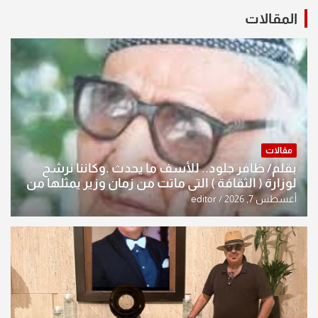
المقالات
مقالات
بقلم/ ظافر جلود.. للأسف ما يحدث .وكاننا نرشح
لوزارة ( الثقافة ) التي ماتت من زمان وزير يمثلها من
النخبة والإرث العظيم للثقافة العراقية..
أغسطس 7, 2026
editor