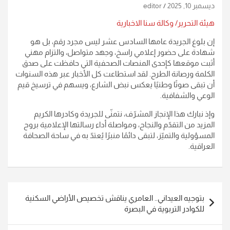
ديسمبر 10, 2025
editor
هيئة التحرير/ وكالة سنا الاخبارية
إن بلوغ الجريدة عامها السادس عشر ليس مجرد رقم، بل هو
شهادة على حضور إعلامي راسخ، وجهد متواصل، والتزام مهني
أثبت موقعها كإحدى المنصات الصحفية التي حافظت على صدق
الكلمة ورصانة الطرح. لقد استطاعت كل الأخبار عبر هذه السنوات
أن تبقى صوتًا وطنيًا يعكس نبض الشارع، ويسهم في ترسيخ قيم
الوعي والشفافية.
وإذ نبارك هذا الإنجاز المشرّف، نتمنّى للجريدة وكادرها الكريم
المزيد من التقدّم والنجاح، ومواصلة أداء رسالتها الإعلامية بروح
المسؤولية والتميّز، لتبقى دائمًا منبرًا يُعتدّ به في ساحة الصحافة
العراقية.
تصفّح
بتوجيه العيداني.. العامري يناقش تخصيص الأراضي السكنية
المقالات
للكوادر التربوية في البصرة