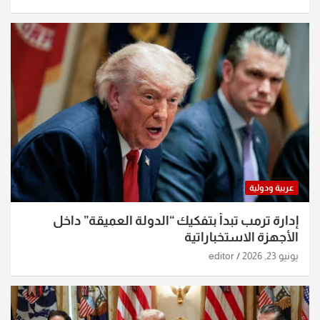
عربية ودولية
إدارة ترمب تبدأ بتفكيك “الدولة العميقة” داخل
الأجهزة الاستخباراتية
يونيو 23, 2026
editor