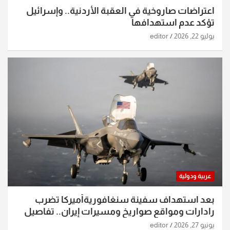
اعتراضات صاروخية في العقبة الأردنية.. وإسرائيل
تؤكد عدم استهدافها
يوليو 22, 2026
editor
عربية ودولية
بعد استهداف سفينة سنغافوريةأميركا تضرب
رادارات ومواقع صواريخ ومسيرات إيران.. تفاصيل
الساعات الماضية
يونيو 27, 2026
editor