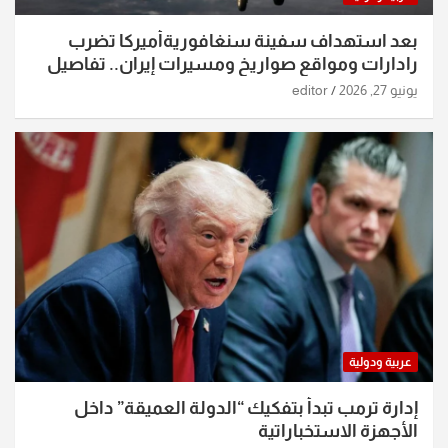
بعد استهداف سفينة سنغافوريةأميركا تضرب
رادارات ومواقع صواريخ ومسيرات إيران.. تفاصيل
الساعات الماضية
يونيو 27, 2026
editor
عربية ودولية
إدارة ترمب تبدأ بتفكيك “الدولة العميقة” داخل
الأجهزة الاستخباراتية