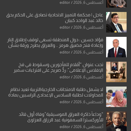
أغسطس 6, 2026
editor
عاجل | محكمة التمييز الاتحادية تصادق على الحكم بحق
خالد عبد الواحد كبيان
أغسطس 6, 2026
editor
فؤاد حسين : دول المنطقة تسعى لوقف إطلاق النار
وإعادة فتح مضيق هرمز .. والعراق يطرح ورقة بشأن
تحولات القدس
أغسطس 6, 2026
editor
تحت عنوان “أقلام للمأجورين وسقوط في فخ
الإفلاس الإعلامي”: ردٌّ صريح على افتراءات سمير
الشكرجي
أغسطس 6, 2026
editor
لا يشمل طلبة الامتحانات الخارجيةالتربية تعيد نظام
المحاولات لطلبة السادس الإعدادي الراسبين بمادة
أو مادتين
أغسطس 6, 2026
editor
“وداعاً ذاكرة العراق الموسيقية”وفاة أول قائد
للأوركسترا السمفونية عبد الرزاق العزاوي
أغسطس 6, 2026
editor