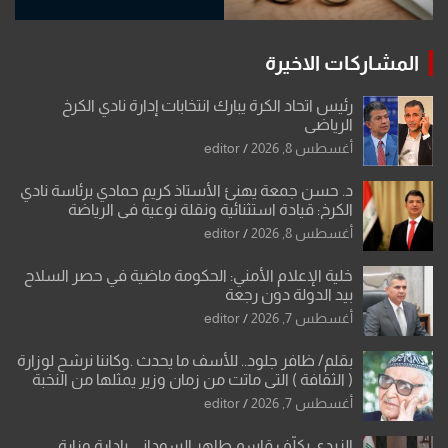
المشاركات الاخيرة
رئيس اتحاد الكرة يبارك انتخابات إدارة نادي الكرخ
الرياضي
أغسطس 8, 2026
editor
د. حسن جمعة يهنئ الأستاذ كريم حمادي برئاسة نادي
الكرخ: قيادة استثنائية ونقلة نوعية في الرياضة
العراقية
أغسطس 8, 2026
editor
خلية الإعلام الأمني: الحكومة ماضية في حصر السلاح
بيد الدولة دون رجعة
أغسطس 7, 2026
editor
بقلم/ ظافر جلود.. للأسف ما يحدث .وكاننا نرشح لوزارة
( الثقافة ) التي ماتت من زمان وزير يمثلها من النخبة
والإرث العظيم للثقافة العراقية..
أغسطس 7, 2026
editor
الزيدي يكلّف قاسم طاهر السوداني بإدارة وزارة