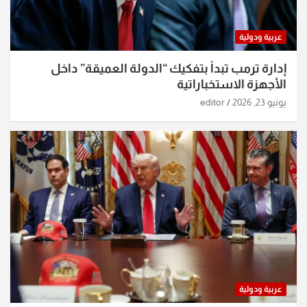
عربية ودولية
إدارة ترمب تبدأ بتفكيك “الدولة العميقة” داخل
الأجهزة الاستخباراتية
يونيو 23, 2026
editor
عربية ودولية