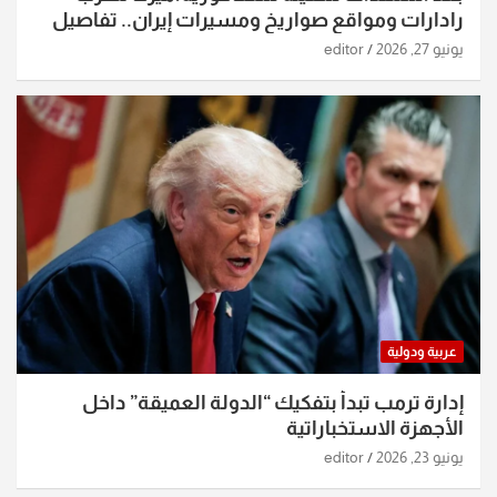
رادارات ومواقع صواريخ ومسيرات إيران.. تفاصيل
الساعات الماضية
يونيو 27, 2026
editor
عربية ودولية
إدارة ترمب تبدأ بتفكيك “الدولة العميقة” داخل
الأجهزة الاستخباراتية
يونيو 23, 2026
editor