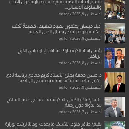
منتدى أديبات البصرة يقيم جلسة حوارية حول الأدب
والسلوك الإنساني…
أغسطس 9, 2026
editor
أدباء ميسان يحتفون بصباح شغيت.. قصيدةٌ تُكتب
بالكلمة ولوحةٌ تنبض بجمال الخيل العربية
أغسطس 9, 2026
editor
رئيس اتحاد الكرة يبارك انتخابات إدارة نادي الكرخ
الرياضي
أغسطس 8, 2026
editor
د. حسن جمعة يهنئ الأستاذ كريم حمادي برئاسة نادي
الكرخ: قيادة استثنائية ونقلة نوعية في الرياضة
العراقية
أغسطس 8, 2026
editor
خلية الإعلام الأمني: الحكومة ماضية في حصر السلاح
بيد الدولة دون رجعة
أغسطس 7, 2026
editor
بقلم/ ظافر جلود.. للأسف ما يحدث .وكاننا نرشح لوزارة