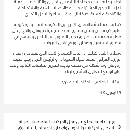
تطويرها بما يخدم مصلحة الشعبين الجارين والتأكيد على اهمية
تعزيز التعاون المشترك في المجالات السياسية والاقتصادية
والثقافية والامنية اضافة الى ملف المياه والتبادل التجاري.
كما تمت مناقشة الاتفاق الاخير بين الحكومة الاتحادية وحكومة
اقليم كردستان بشأن تصدير النفط عبر ميناء جيهان والذي يمثل
خطوة مهمة على طريق تعزيز التعاون بين البلدين ويسهم في
تحقيق الاستقرار وضمان توزيع عادل للثروات.
وتطرق اللقاء كذلك الى نتائج الاجتماع الاخير الذي عقد بين رئيس
الوزراء العراقي محمد شياع السوداني والرئيس التركي رجب طيب
اردوغان وما شكله من دفعة جديدة لتعزيز العلاقات الثنائية وفتح
آفاق اوسع للتعاون المثمر والبناء.
المكتب الاعلامي للدكتور اياد علاوي
٢٩ ايلول ٢٠٢٥
تصفّح
وزير الداخلية يطلع على عمل المركبات التخصصية الجوالة
المقالات
لتسجيل المركبات والتحويل واصدار وتجديد اجازات السوق