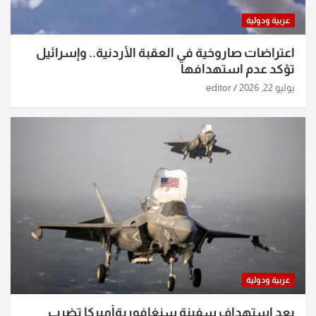
عربية ودولية
اعتراضات صاروخية في العقبة الأردنية.. وإسرائيل
تؤكد عدم استهدافها
يوليو 22, 2026
editor
عربية ودولية
بعد استهداف سفينة سنغافوريةأميركا تضرب