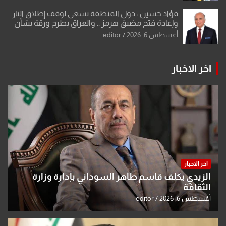
فؤاد حسين : دول المنطقة تسعى لوقف إطلاق النار
وإعادة فتح مضيق هرمز .. والعراق يطرح ورقة بشأن
تحولات القدس
أغسطس 6, 2026
editor
اخر الاخبار
اخر الاخبار
الزيدي يكلّف قاسم طاهر السوداني بإدارة وزارة
الثقافة
أغسطس 6, 2026
editor