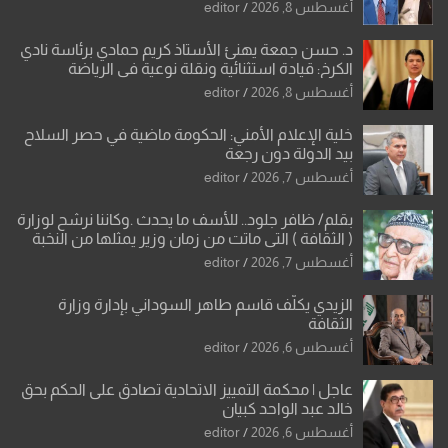
أغسطس 8, 2026
editor
د. حسن جمعة يهنئ الأستاذ كريم حمادي برئاسة نادي
الكرخ: قيادة استثنائية ونقلة نوعية في الرياضة
العراقية
أغسطس 8, 2026
editor
خلية الإعلام الأمني: الحكومة ماضية في حصر السلاح
بيد الدولة دون رجعة
أغسطس 7, 2026
editor
بقلم/ ظافر جلود.. للأسف ما يحدث .وكاننا نرشح لوزارة
( الثقافة ) التي ماتت من زمان وزير يمثلها من النخبة
والإرث العظيم للثقافة العراقية..
أغسطس 7, 2026
editor
الزيدي يكلّف قاسم طاهر السوداني بإدارة وزارة
الثقافة
أغسطس 6, 2026
editor
عاجل | محكمة التمييز الاتحادية تصادق على الحكم بحق
خالد عبد الواحد كبيان
أغسطس 6, 2026
editor