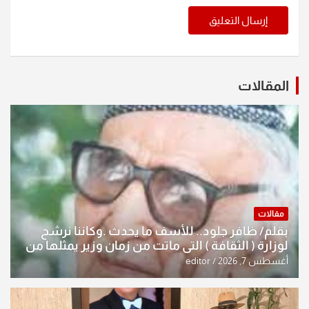
المقالات
مقالات
بقلم/ ظافر جلود.. للأسف ما يحدث .وكاننا نرشح
لوزارة ( الثقافة ) التي ماتت من زمان وزير يمثلها من
النخبة والإرث العظيم للثقافة العراقية..
أغسطس 7, 2026
editor