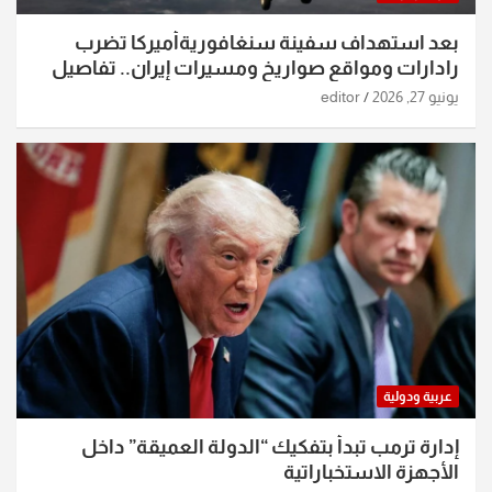
بعد استهداف سفينة سنغافوريةأميركا تضرب
رادارات ومواقع صواريخ ومسيرات إيران.. تفاصيل
الساعات الماضية
يونيو 27, 2026
editor
عربية ودولية
إدارة ترمب تبدأ بتفكيك “الدولة العميقة” داخل
الأجهزة الاستخباراتية