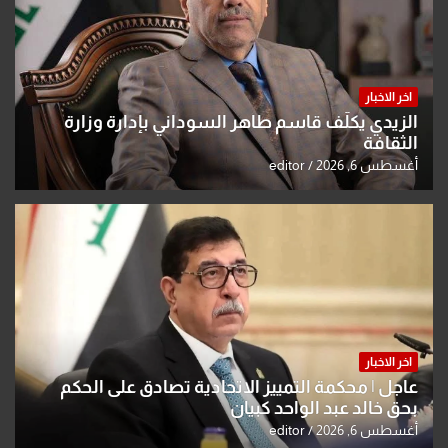
اخر الاخبار
الزيدي يكلّف قاسم طاهر السوداني بإدارة وزارة
الثقافة
أغسطس 6, 2026
editor
اخر الاخبار
عاجل | محكمة التمييز الاتحادية تصادق على الحكم
بحق خالد عبد الواحد كبيان
أغسطس 6, 2026
editor