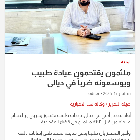
امنية
ملثمون يقتحمون عيادة طبيب
ويوسعونه ضرباً في ديالى
سبتمبر 17, 2025
editor
هيئة التحرير / وكالة سنا الاخبارية
أفاد مصدر أمني في ديالى، بإصابة طبيب بكسور وجروح إثر اقتحام
عيادته من قبل ثلاثة ملثمين في قضاء المقدادية.
وأخبر المصدر بأن طبيبا يدعى حذيفة محمد تلقى إصابات بالغة
نتيجة اقتحام عيادته من قبل ملثمين، مشيرا إلى نقله إلى