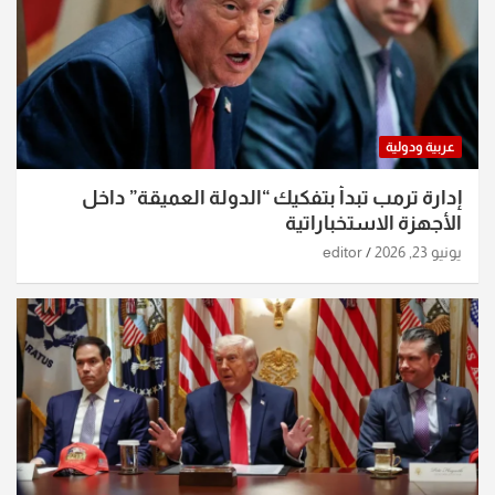
عربية ودولية
إدارة ترمب تبدأ بتفكيك “الدولة العميقة” داخل
الأجهزة الاستخباراتية
يونيو 23, 2026
editor