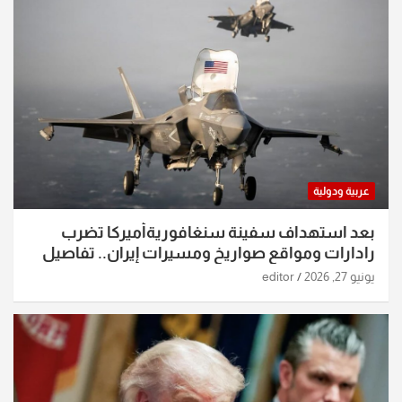
عربية ودولية
بعد استهداف سفينة سنغافوريةأميركا تضرب
رادارات ومواقع صواريخ ومسيرات إيران.. تفاصيل
الساعات الماضية
يونيو 27, 2026
editor