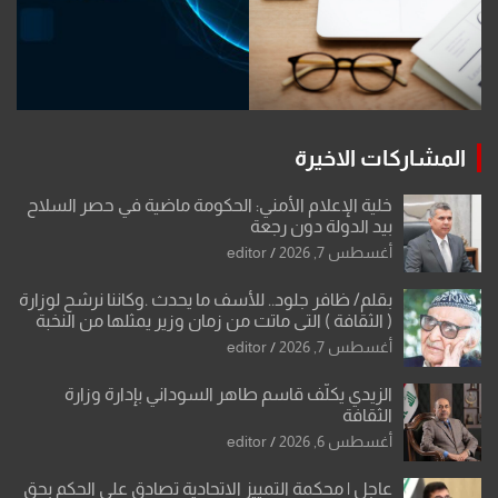
المشاركات الاخيرة
خلية الإعلام الأمني: الحكومة ماضية في حصر السلاح
بيد الدولة دون رجعة
أغسطس 7, 2026
editor
بقلم/ ظافر جلود.. للأسف ما يحدث .وكاننا نرشح لوزارة
( الثقافة ) التي ماتت من زمان وزير يمثلها من النخبة
والإرث العظيم للثقافة العراقية..
أغسطس 7, 2026
editor
الزيدي يكلّف قاسم طاهر السوداني بإدارة وزارة
الثقافة
أغسطس 6, 2026
editor
عاجل | محكمة التمييز الاتحادية تصادق على الحكم بحق