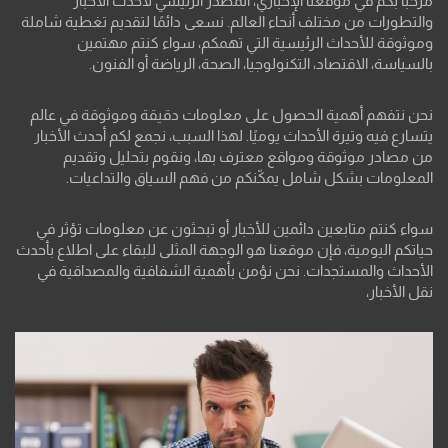
مرحبًا بكم في موقعنا الإخباري، المصدر الرئيسي لأحدث الأخبار
والتطورات من مختلف أنحاء العالم. نسعى دائمًا لتقديم تغطية شاملة
وموثوقة للأحداث الرئيسية التي تهمكم، سواء كنتم مهتمين
بالسياسة، الاقتصاد، التكنولوجيا، الصحة، الرياضة أو الفنون.
نحن نتفهم أهمية الحصول على معلومات دقيقة وموثوقة في عالم
يتسارع فيه وتيرة الأحداث يوميًا. لهذا السبب، نجمع لكم أحدث الأخبار
من مصادر موثوقة ومواقع معترف بها، ونقوم بتحليل وتقديم
المعلومات بشكل شامل يمكّنكم من فهم السياق والتداعيات.
سواء كنتم متابعين دائمين للأخبار أو تبحثون عن معلومات تؤثر في
حياتكم اليومية، فإن موقعنا هو الوجهة المثلى للبقاء على اطلاع بأحدث
الأحداث والمستجدات. نحن نؤمن بأهمية الشفافية والمصداقية في
نقل الأخبار،