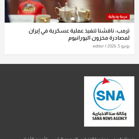
عربية ودولية
ترمب: ناقشنا تنفيذ عملية عسكرية في إيران
لمصادرة مخزون اليورانيوم
يونيو 5, 2026
editor