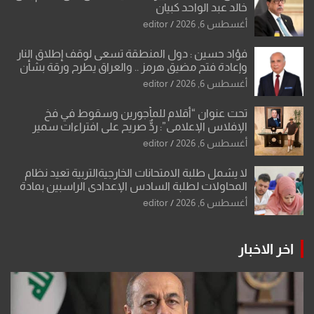
خالد عبد الواحد كبيان
أغسطس 6, 2026
editor
فؤاد حسين : دول المنطقة تسعى لوقف إطلاق النار
وإعادة فتح مضيق هرمز .. والعراق يطرح ورقة بشأن
تحولات القدس
أغسطس 6, 2026
editor
تحت عنوان “أقلام للمأجورين وسقوط في فخ
الإفلاس الإعلامي”: ردٌّ صريح على افتراءات سمير
الشكرجي
أغسطس 6, 2026
editor
لا يشمل طلبة الامتحانات الخارجيةالتربية تعيد نظام
المحاولات لطلبة السادس الإعدادي الراسبين بمادة
أو مادتين
أغسطس 6, 2026
editor
اخر الاخبار