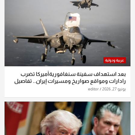
عربية ودولية
بعد استهداف سفينة سنغافوريةأميركا تضرب
رادارات ومواقع صواريخ ومسيرات إيران.. تفاصيل
الساعات الماضية
يونيو 27, 2026
editor