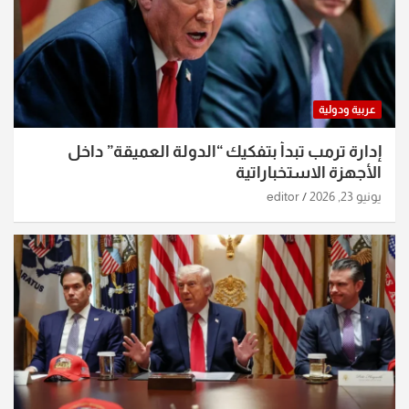
عربية ودولية
إدارة ترمب تبدأ بتفكيك “الدولة العميقة” داخل
الأجهزة الاستخباراتية
يونيو 23, 2026
editor