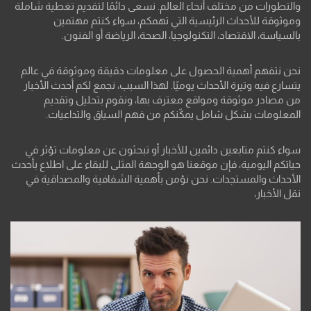
والتطورات من مختلف أنحاء العالم. نسعى دائمًا لتقديم تغطية شاملة
وموثوقة للأحداث الرئيسية التي تهمكم، سواء كنتم مهتمين
بالسياسة، الاقتصاد، التكنولوجيا، الصحة، الرياضة أو الفنون.
نحن نتفهم أهمية الحصول على معلومات دقيقة وموثوقة في عالم
يتسارع فيه وتيرة الأحداث يوميًا. لهذا السبب، نجمع لكم أحدث الأخبار
من مصادر موثوقة ومواقع معترف بها، ونقوم بتحليل وتقديم
المعلومات بشكل شامل يمكّنكم من فهم السياق والتداعيات.
سواء كنتم متابعين دائمين للأخبار أو تبحثون عن معلومات تؤثر في
حياتكم اليومية، فإن موقعنا هو الوجهة المثلى للبقاء على اطلاع بأحدث
الأحداث والمستجدات. نحن نؤمن بأهمية الشفافية والمصداقية في
نقل الأخبار،