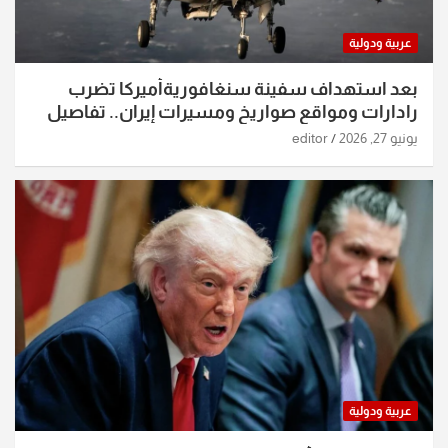
عربية ودولية
بعد استهداف سفينة سنغافوريةأميركا تضرب
رادارات ومواقع صواريخ ومسيرات إيران.. تفاصيل
الساعات الماضية
يونيو 27, 2026
editor
عربية ودولية