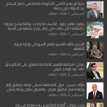
خلية الإعلام الأمني: الحكومة ماضية في حصر السلاح
بيد الدولة دون رجعة
أغسطس 7, 2026
editor
بقلم/ ظافر جلود.. للأسف ما يحدث .وكاننا نرشح لوزارة
( الثقافة ) التي ماتت من زمان وزير يمثلها من النخبة
والإرث العظيم للثقافة العراقية..
أغسطس 7, 2026
editor
الزيدي يكلّف قاسم طاهر السوداني بإدارة وزارة
الثقافة
أغسطس 6, 2026
editor
عاجل | محكمة التمييز الاتحادية تصادق على الحكم بحق
خالد عبد الواحد كبيان
أغسطس 6, 2026
editor
فؤاد حسين : دول المنطقة تسعى لوقف إطلاق النار
وإعادة فتح مضيق هرمز .. والعراق يطرح ورقة بشأن
تحولات القدس
أغسطس 6, 2026
editor
تحت عنوان “أقلام للمأجورين وسقوط في فخ