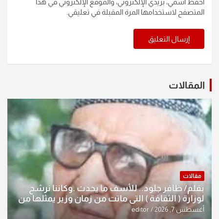
احفظ اسمي، بريدي الإلكتروني، والموقع الإلكتروني في هذا
المتصفح لاستخدامها المرة المقبلة في تعليقي.
المقالات
مقالات
بقلم/ ظافر جلود.. للأسف ما يحدث .وكاننا نرشح
لوزارة ( الثقافة ) التي ماتت من زمان وزير يمثلها من
النخبة والإرث العظيم للثقافة العراقية..
أغسطس 7, 2026
editor