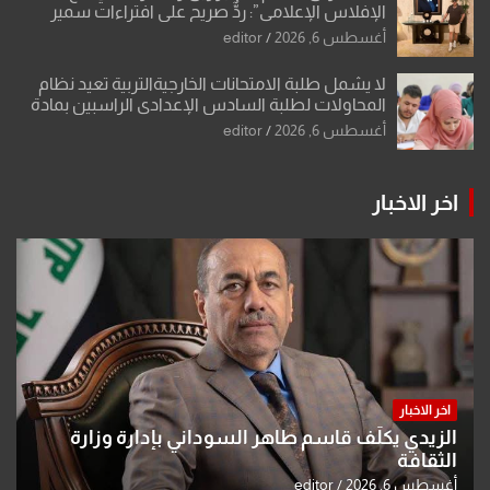
الإفلاس الإعلامي”: ردٌّ صريح على افتراءات سمير
الشكرجي
أغسطس 6, 2026
editor
لا يشمل طلبة الامتحانات الخارجيةالتربية تعيد نظام
المحاولات لطلبة السادس الإعدادي الراسبين بمادة
أو مادتين
أغسطس 6, 2026
editor
اخر الاخبار
اخر الاخبار
الزيدي يكلّف قاسم طاهر السوداني بإدارة وزارة
الثقافة
أغسطس 6, 2026
editor