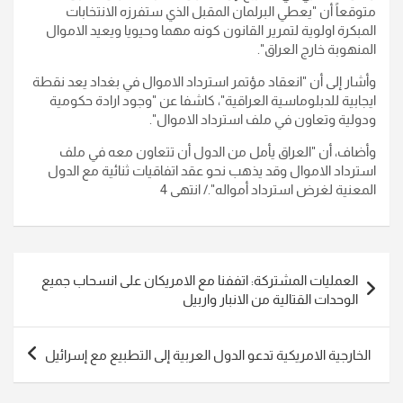
متوقعاً أن "يعطي البرلمان المقبل الذي ستفرزه الانتخابات
المبكرة اولوية لتمرير القانون كونه مهما وحيويا ويعيد الاموال
المنهوبة خارج العراق".
وأشار إلى أن "انعقاد مؤتمر استرداد الاموال في بغداد يعد نقطة
ايجابية للدبلوماسية العراقية"، كاشفا عن "وجود ارادة حكومية
ودولية وتعاون في ملف استرداد الاموال".
وأضاف، أن "العراق يأمل من الدول أن تتعاون معه في ملف
استرداد الاموال وقد يذهب نحو عقد اتفاقيات ثنائية مع الدول
المعنية لغرض استرداد أمواله"./ انتهى 4
تصفّح
العمليات المشتركة: اتففنا مع الامريكان على انسحاب جميع
المقالات
الوحدات القتالية من الانبار واربيل
الخارجية الامريكية تدعو الدول العربية إلى التطبيع مع إسرائيل