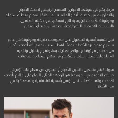
مرحبًا بكم في موقعنا الإخباري، المصدر الرئيسي لأحدث الأخبار
والتطورات من مختلف أنحاء العالم. نسعى دائمًا لتقديم تغطية شاملة
وموثوقة للأحداث الرئيسية التي تهمكم، سواء كنتم مهتمين
بالسياسة، الاقتصاد، التكنولوجيا، الصحة، الرياضة أو الفنون.
نحن نتفهم أهمية الحصول على معلومات دقيقة وموثوقة في عالم
يتسارع فيه وتيرة الأحداث يوميًا. لهذا السبب، نجمع لكم أحدث الأخبار
من مصادر موثوقة ومواقع معترف بها، ونقوم بتحليل وتقديم
المعلومات بشكل شامل يمكّنكم من فهم السياق والتداعيات.
سواء كنتم متابعين دائمين للأخبار أو تبحثون عن معلومات تؤثر في
حياتكم اليومية، فإن موقعنا هو الوجهة المثلى للبقاء على اطلاع بأحدث
الأحداث والمستجدات. نحن نؤمن بأهمية الشفافية والمصداقية في
نقل الأخبار،