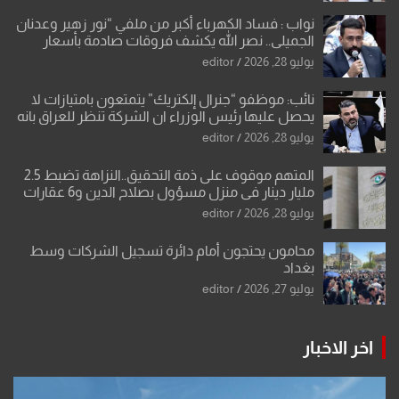
نواب : فساد الكهرباء أكبر من ملفي “نور زهير وعدنان
الجميلي.. نصر الله يكشف فروقات صادمة بأسعار
معدات الكهرباء وعقودها
يوليو 28, 2026
editor
نائب: موظفو “جنرال إلكتريك” يتمتعون بامتيازات لا
يحصل عليها رئيس الوزراء ان الشركة تنظر للعراق بانه
بلد ضعيف وتفرض شروطها
يوليو 28, 2026
editor
المتهم موقوف على ذمة التحقيق..النزاهة تضبط 2.5
مليار دينار في منزل مسؤول بصلاح الدين و6 عقارات
باسم زوجته
يوليو 28, 2026
editor
محامون يحتجون أمام دائرة تسجيل الشركات وسط
بغداد
يوليو 27, 2026
editor
اخر الاخبار