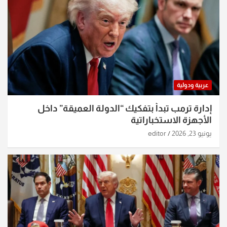
عربية ودولية
إدارة ترمب تبدأ بتفكيك “الدولة العميقة” داخل
الأجهزة الاستخباراتية
يونيو 23, 2026
editor