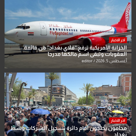
اخر الاخبار
الخزانة الأمريكية ترفع “فلاي بغداد” من قائمة
العقوبات وتبقي اسم مالكها مدرجا
أغسطس 5, 2026
editor
اخر الاخبار
محامون يحتجون أمام دائرة تسجيل الشركات وسط
بغداد