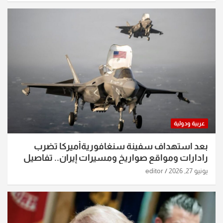
عربية ودولية
بعد استهداف سفينة سنغافوريةأميركا تضرب
رادارات ومواقع صواريخ ومسيرات إيران.. تفاصيل
الساعات الماضية
يونيو 27, 2026
editor