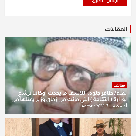
المقالات
مقالات
بقلم/ ظافر جلود.. للأسف ما يحدث .وكاننا نرشح
لوزارة ( الثقافة ) التي ماتت من زمان وزير يمثلها من
النخبة والإرث العظيم للثقافة العراقية..
أغسطس 7, 2026
editor