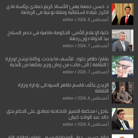
د. حسن جمعة يهنئ الأستاذ كريم حمادي برئاسة نادي
الكرخ: قيادة استثنائية ونقلة نوعية في الرياضة
العراقية
أغسطس 8, 2026
editor
خلية الإعلام الأمني: الحكومة ماضية في حصر السلاح
بيد الدولة دون رجعة
أغسطس 7, 2026
editor
بقلم/ ظافر جلود.. للأسف ما يحدث .وكاننا نرشح لوزارة
( الثقافة ) التي ماتت من زمان وزير يمثلها من النخبة
والإرث العظيم للثقافة العراقية..
أغسطس 7, 2026
editor
الزيدي يكلّف قاسم طاهر السوداني بإدارة وزارة
الثقافة
أغسطس 6, 2026
editor
عاجل | محكمة التمييز الاتحادية تصادق على الحكم بحق
خالد عبد الواحد كبيان
أغسطس 6, 2026
editor
فؤاد حسين : دول المنطقة تسعى لوقف إطلاق النار