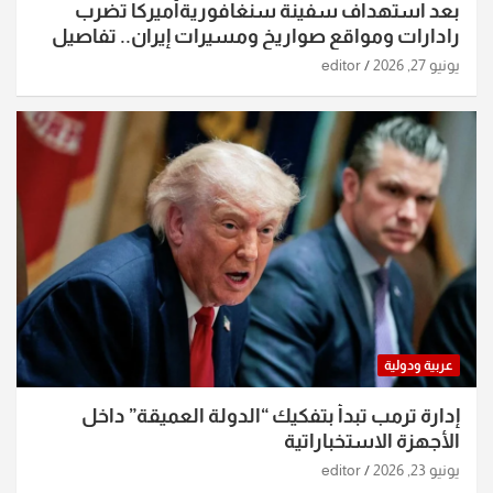
بعد استهداف سفينة سنغافوريةأميركا تضرب
رادارات ومواقع صواريخ ومسيرات إيران.. تفاصيل
الساعات الماضية
يونيو 27, 2026
editor
عربية ودولية
إدارة ترمب تبدأ بتفكيك “الدولة العميقة” داخل
الأجهزة الاستخباراتية
يونيو 23, 2026
editor