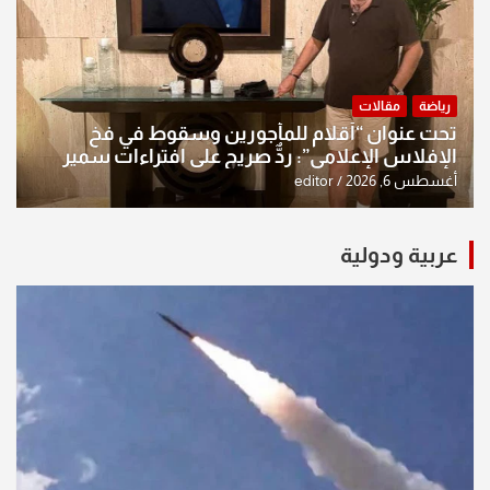
رياضة
مقالات
تحت عنوان “أقلام للمأجورين وسقوط في فخ
الإفلاس الإعلامي”: ردٌّ صريح على افتراءات سمير
الشكرجي
أغسطس 6, 2026
editor
عربية ودولية