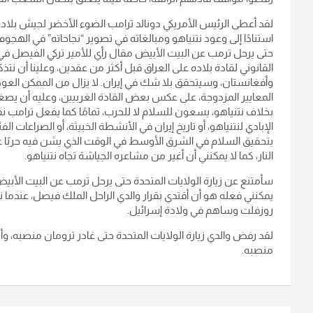
لقد أعطى الرئيس الأمريكي دونالد ترامب الضوء الأخضر لجيش بلا
استنادًا إلى وعود نتنياهو ومبالغاته في تصوير “نجاحاته” في الهجوم
حتى يرحل ترمب عن البيت الأبيض ‏مقال رأي للأمير تركي الفيصل ف
القانوني لقادة بلاده على العراق قبل أكثر من عقدين، وعلينا أن نتذ
وأفغانستان، وسيتحقق بلا شك في إيران.‏ لا يزال من الممكن العودة
المعايير المزدوجة، على عكس بعض القادة الغربيين، وعليه أن ي
بخلاف نتنياهو، يسعون للسلام لا للحرب، تمامًا كما يفعل ترامب ن
الإبادي لنتنياهو، أو تاريخ إيران في الأنشطة الخبيثة، أو الصراعات ال
بتحقيق السلام في الشرق الأوسط في الوقت الذي يشن فيه حربًا على
النار، كما لا يمكنني أن أغير من مشاعره الجياشة تجاه نتنياهو.
سأمتنع عن زيارة الولايات المتحدة حتى يرحل ترمب عن البيت الأبيض
يمكنني فعله هو أن أقتدي بقرار والدي الراحل الملك فيصل، عندما 
روزفلت وساهم في ولادة إسرائيل.‏
لقد رفض والدي زيارة الولايات المتحدة حتى غادر ترومان منصبه، وأن
منصبه.