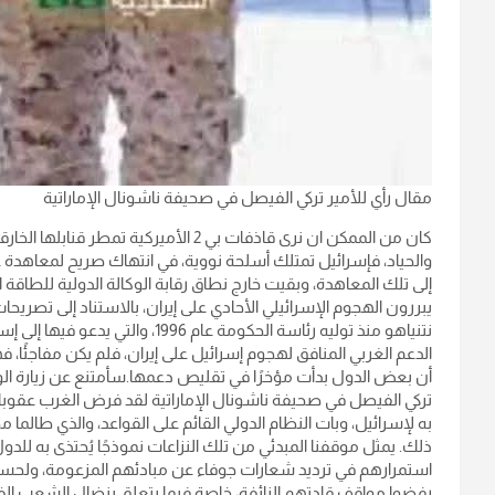
مقال رأي للأمير تركي الفيصل في صحيفة ناشونال الإماراتية
كان من الممكن ان نرى قاذفات بي 2 الأمير
والحياد، فإسرائيل تمتلك أسلحة نووية، في انتهاك صريح لمعاهدة ع
إلى تلك المعاهدة، وبقيت خارج نطاق رقابة الوكالة الدولية للطاقة 
يبررون الهجوم الإسرائيلي الأحادي على إيران، بالاستناد إلى تصريحا
نتنياهو منذ توليه رئاسة الحكومة عام 
الدعم الغربي المنافق لهجوم إسرائيل على إيران، فلم يكن مفاجئًا
أن بعض الدول بدأت مؤخرًا في تقليص دعمها.سأمتنع عن زيارة الولا
تركي الفيصل في صحيفة ناشونال الإماراتية لقد فرض الغرب عقوبا
به لإسرائيل، وبات النظام الدولي القائم على القواعد، والذي طالما م
ذلك.‏ يمثل موقفنا المبدئي من تلك النزاعات نموذجًا يُحتذى به لل
استمرارهم في ترديد شعارات جوفاء عن مبادئهم المزعومة، ولحسن ال
رفضوا مواقف قادتهم الزائفة، خاصة فيما يتعلق بنضال الشعب الفل