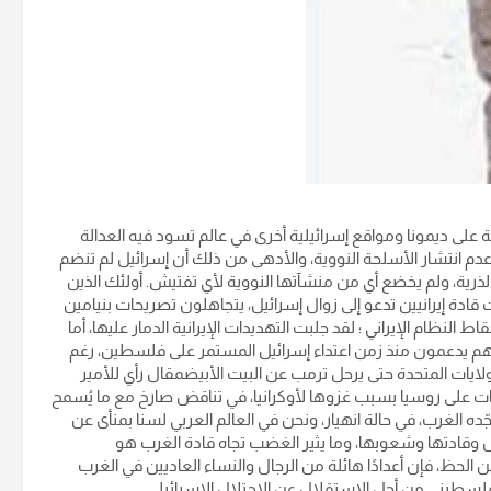
كية تمطر قنابلها الخارقة على ديمونا ومواقع إسرائيلية أخرى في عالم تسود فيه العدالة
دم انتشار الأسلحة النووية، والأدهى من ذلك أن إسرائيل لم تنضم
الذرية، ولم يخضع أي من منشآتها النووية لأي تفتيش. أولئك الذين
ت قادة إيرانيين تدعو إلى زوال إسرائيل، يتجاهلون تصريحات بنيامين
1996، والتي يدعو فيها إلى إسقاط النظام الإيراني ؛ لقد جلبت التهديدات الإيرانية الدمار عليها، أما
، فهم يدعمون منذ زمن اعتداء إسرائيل المستمر على فلسطين، رغم
يات المتحدة حتى يرحل ترمب عن البيت الأبيض‏مقال رأي للأمير
ت على روسيا بسبب غزوها لأوكرانيا، في تناقض صارخ مع ما يُسمح
جّده الغرب، في حالة انهيار، ونحن في العالم العربي لسنا بمنأى عن
دول وقادتها وشعوبها، وما يثير الغضب تجاه قادة الغرب هو
حظ، فإن أعدادًا هائلة من الرجال والنساء العاديين في الغرب
سطيني من أجل الاستقلال عن الاحتلال الإسرائيلي.‏