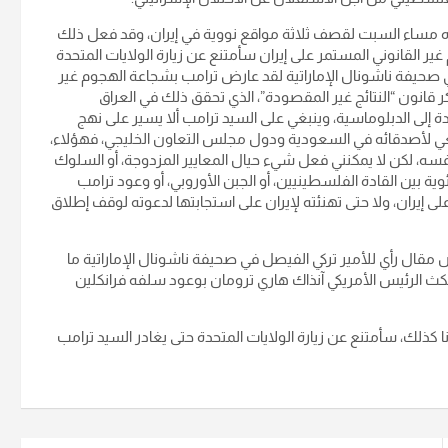
ده مساء السبت لقصف ثلاثة مواقع نووية في إيران، وقد فعل ذلك
 غير القانوني المستمر على إيران سأمتنع عن زيارة الولايات المتحدة
ي صحيفة ناشونال الإماراتية لقد عارض ترامب بشجاعة الهجوم غير
كر قانون “النتائج غير المقصودة”، الذي تحقق ذلك في العراق
 إلى الدبلوماسية، وينبغي على السيد ترامب ألا يسير على نهج
صغي لأصدقائه في السعودية ودول مجلس التعاون الخليجي، فهؤلاء،
فسه، لكن لا يمكنني فعل شيء حيال المعايير المزدوجة، أو السلوك
فئوية بين القادة الفلسطينيين، أو الجبن الأوروبي، أو وعود ترامب
 إيران، ولا حتى تهنئته لإيران على استجابتها لدعوته لوقف إطلاق
 ‏مقال رأي للأمير تركي الفيصل في صحيفة ناشونال الإماراتية ما
نكث الرئيس الأمريكي آنذاك هاري ترومان بوعود سلفه فرانكلين
ا كذلك، سأمتنع عن زيارة الولايات المتحدة حتى يغادر السيد ترامب