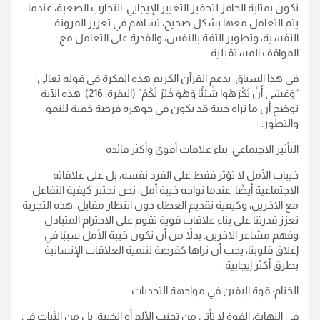
تكون بمثابة الحافز لتحفيز التغيير الإيجابي. التجارب الصعبة، عندما
يتم التعامل معها بشكل صحيح، تساهم في تعزيز المرونة
النفسية، وتطوير الثقة بالنفس، والقدرة على التعامل مع
المواقف المستقبلية.
في هذا السياق، يدعم القرآن الكريم هذه الفكرة في قوله تعالى:
“وَعَسَى أَنْ تَكْرَهُوا شَيْئًا وَهُوَ خَيْرٌ لَكُمْ” (البقرة: 216). هذه الآية
توضح أن ما نراه خيبة قد يكون في جوهره فرصة خفية للنمو
والتطور.
التأثير الاجتماعي: بناء علاقات أقوى وأكثر فائدة
خيبات الأمل لا تؤثر فقط على الفرد نفسه، بل على علاقاته
الاجتماعية أيضًا. عندما نواجه خيبة أمل، نحن نختبر كيفية التفاعل
مع الآخرين، وكيفية تقديم العطاء دون انتظار مقابل. هذه التجربة
تعزز قدرتنا على بناء علاقات قوية تقوم على الاحترام المتبادل
وفهم مشاعر الآخرين. بدلاً من أن تكون خيبة الأمل سببًا في
إغلاق قلوبنا، يجب أن نراها كفرصة لتنمية العلاقات الإنسانية
بطرق أكثر إيجابية.
الختام: قوة اليقين في مواجهة التحديات
في النهاية، القوة لا تأتي من تجنب الألم أو الخيبة، بل من الثبات في