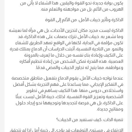
يكون بوابة جديدة نحو القوة واليقين. هذا الشفاء لا يأتي من
الهروب من الألم، بل من مواجهته والتعلم منه.
الذاكرة وتأثير خيبات الأمل: من الألم إلى القوة
الذاكرة ليست مجرد مكان لتخزين الأحداث، بل هي مرآة لما نعيشه
وما نشعر به. خيبات الأمل تترك بصمات على هذه الذاكرة، قد
تكون مؤلمة في البداية، لكنها في الواقع تمهد الطريق للشفاء
والنمو. من الناحية النفسية، أثبتت الدراسات أن الدماغ يمتلك قدرة
على التكيف وإعادة بناء نفسه من خلال ما يُعرف بالمرونة
العصبية. هذه القدرة تمكن الشخص من إعادة تنظيم أفكاره
وعواطفه، مما يتيح له تجاوز الخيبات والمضي قدمًا.
عندما نواجه خيبات الأمل، يقوم الدماغ بتفعيل مناطق متخصصة
في التفكير الإيجابي، مما يساعدنا على فهم التجربة بشكل أفضل
واستخلاص دروس منها. هذا التكيف يساهم في تطوير
الشخصية وتعزيز القوة النفسية. لذلك، خيبة الأمل ليست عبئًا
على الذاكرة، بل هي فرصة لتجديدها وتوجيهها نحو إيجاد حلول
ومفاتيح جديدة.
تنمية الذات: كيف نستفيد من الخيبات؟
الارتفاع في مستوى التوقعات قد يؤدي إلى خيبة أمل إذا لم تتحقق