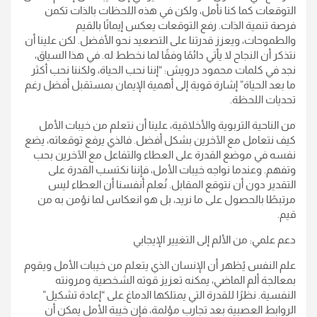
التوقعات كما كنا نأمل، ولكن في هذه اللحظات بالذات تكمن
فرصة تنمية الذات. رفع التوقعات يعكس إيمانًا بالقيم
والطموحات، ويعزز قدرتنا على التصعيد نحو الأفضل. لكن علينا أن
نتذكر أن النجاح لا يأتي دائمًا وفقًا لما نخطط له. في هذا السياق،
نجد في كلمات محمود درويش: “إننا نحب الحياة، ولكننا نحب أكثر
ما بعد الحياة” إشارة قوية إلى أهمية الإيمان بمستقبل أفضل رغم
تحديات اللحظة.
من الناحية التربوية والأخلاقية، علينا أن نتعلم من خيبات الأمل
كيف نتعامل مع الآخرين بشكل أفضل. فالذي يرفع توقعاته، يضع
نفسه في موضع القدرة على العطاء والتفاعل مع الآخرين بحب
وتفهم. وعندما نواجه خيبات الأمل، فإننا نكتسب القدرة على
التقدير دون أن نتوقع المقابل. نُعلم أنفسنا أن العطاء ليس
مرتبطًا بالحصول على ما نريد، بل هو انعكاس لما نؤمن به من
قيم.
دعم علمي: من الألم إلى التغيير الإيجابي
علم النفس يُظهر أن الإنسان الذي يتعلم من خيبات الأمل ويقوم
بمعالجة ألم الماضي، يمكنه تعزيز قوته الشخصية ومرونته
النفسية. نظرًا للقدرة التي يمتلكها الدماغ على “إعادة تشكيل”
الروابط العصبية بعد تجارب مؤلمة، فإن خيبة الأمل يمكن أن