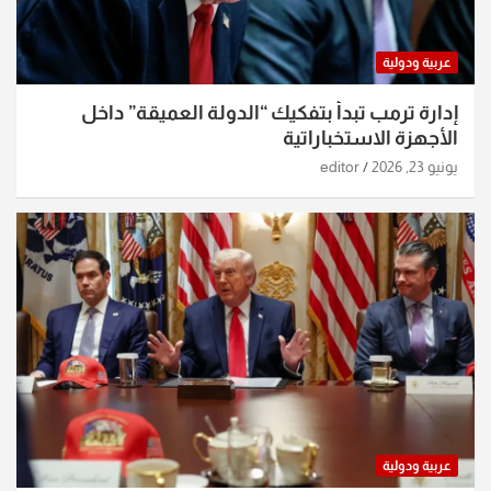
عربية ودولية
إدارة ترمب تبدأ بتفكيك “الدولة العميقة” داخل
الأجهزة الاستخباراتية
يونيو 23, 2026
editor
عربية ودولية