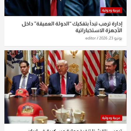
عربية ودولية
إدارة ترمب تبدأ بتفكيك “الدولة العميقة” داخل
الأجهزة الاستخباراتية
يونيو 23, 2026
editor
عربية ودولية