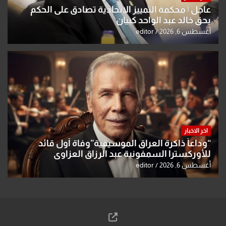
عاجل | محكمة التمييز الاتحادية تصادق على الحكم
بحق خالد عبد الواحد كبيان
أغسطس 6, 2026
editor
اخر الاخبار
“وداعاً ذاكرة العراق الموسيقية”وفاة أول قائد
للأوركسترا السمفونية عبد الرزاق العزاوي
أغسطس 6, 2026
editor