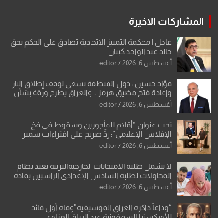
المشاركات الاخيرة
عاجل | محكمة التمييز الاتحادية تصادق على الحكم بحق
خالد عبد الواحد كبيان
أغسطس 6, 2026
editor
فؤاد حسين : دول المنطقة تسعى لوقف إطلاق النار
وإعادة فتح مضيق هرمز .. والعراق يطرح ورقة بشأن
تحولات القدس
أغسطس 6, 2026
editor
تحت عنوان “أقلام للمأجورين وسقوط في فخ
الإفلاس الإعلامي”: ردٌّ صريح على افتراءات سمير
الشكرجي
أغسطس 6, 2026
editor
لا يشمل طلبة الامتحانات الخارجيةالتربية تعيد نظام
المحاولات لطلبة السادس الإعدادي الراسبين بمادة
أو مادتين
أغسطس 6, 2026
editor
“وداعاً ذاكرة العراق الموسيقية”وفاة أول قائد
للأوركسترا السمفونية عبد الرزاق العزاوي