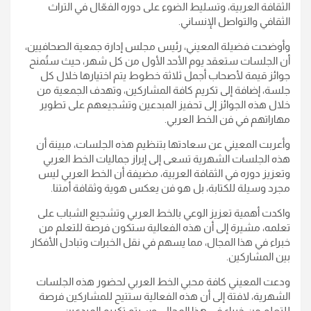
الثقافة العربية، وتسليط الضوء على دوره الفعّال في التراث
الثقافي والتواصل الإنساني.
وأوضحت فضيلة المعيني، رئيس مجلس إدارة جمعية الصحافيين،
أن الجلسات ستعقد يوم الأحد الأول من كل شهر، حيث ستُمنح
جوائز قيمة لأصحاب أجمل ثلاثة خطوط يتم اختيارها خلال كل
جلسة، إضافة إلى تكريم كافة المشاركين، وتهدف الجمعية من
خلال هذه الجوائز إلى تحفيز المبدعين وتشجيعهم على تطوير
مهاراتهم في فن الخط العربي.
وأعربت المعيني عن سعادتها بتنظيم هذه الجلسات، مبينة أن
هذه الجلسات الشهرية تسعى إلى إبراز جماليات الخط العربي
وتعزيز دوره في الثقافة العربية، مضيفة أن الخط العربي ليس
مجرد وسيلة للكتابة، بل هو فن يعكس هوية وثقافة أمتنا.
واكدت أهمية تعزيز الوعي بالخط العربي وتشجيع الشباب على
تعلمه، مشيرة إلى أن هذه الفعالية ستكون فرصة للتعلم من
خبراء في هذا المجال، مما يسهم في نقل الخبرات وتبادل الأفكار
بين المشاركين.
ودعت المعيني كافة محبي الخط العربي لحضور هذه الجلسات
الشهرية، لافتة إلى أن هذه الفعالية ستتيح للمشاركين فرصة
للتعلم من خبراء في هذا المجال، وسيتم تكريم المبدعين