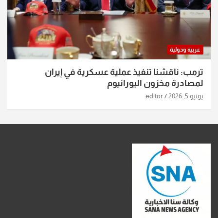
عربية ودولية
ترمب: ناقشنا تنفيذ عملية عسكرية في إيران
لمصادرة مخزون اليورانيوم
يونيو 5, 2026
editor