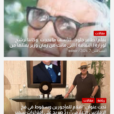
مقالات
بقلم/ ظافر جلود.. للأسف ما يحدث .وكاننا نرشح
لوزارة ( الثقافة ) التي ماتت من زمان وزير يمثلها من
النخبة والإرث العظيم للثقافة العراقية..
أغسطس 7, 2026
editor
رياضة
مقالات
تحت عنوان “أقلام للمأجورين وسقوط في فخ
الإفلاس الإعلامي”: ردٌّ صريح على افتراءات سمير