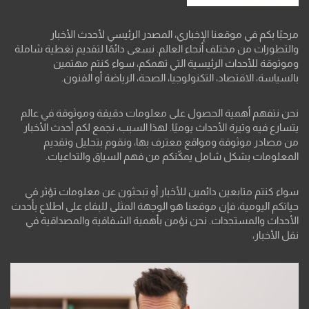
مرحبًا بكم في موقعنا الإخباري، المصدر الرئيسي لأحدث الأخبار
والتطورات من مختلف أنحاء العالم. نسعى دائمًا لتقديم تغطية شاملة
وموثوقة للأحداث الرئيسية التي تهمكم، سواء كنتم مهتمين
بالسياسة، الاقتصاد، التكنولوجيا، الصحة، الرياضة أو الفنون.
نحن نتفهم أهمية الحصول على معلومات دقيقة وموثوقة في عالم
يتسارع فيه وتيرة الأحداث يوميًا. لهذا السبب، نجمع لكم أحدث الأخبار
من مصادر موثوقة ومواقع معترف بها، ونقوم بتحليل وتقديم
المعلومات بشكل شامل يمكّنكم من فهم السياق والتداعيات.
سواء كنتم متابعين دائمين للأخبار أو تبحثون عن معلومات تؤثر في
حياتكم اليومية، فإن موقعنا هو الوجهة المثلى للبقاء على اطلاع بأحدث
الأحداث والمستجدات. نحن نؤمن بأهمية الشفافية والمصداقية في
نقل الأخبار،