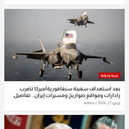
عربية ودولية
بعد استهداف سفينة سنغافوريةأميركا تضرب
رادارات ومواقع صواريخ ومسيرات إيران.. تفاصيل
الساعات الماضية
يونيو 27, 2026
editor