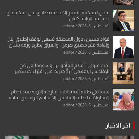
عاجل | محكمة التمييز الاتحادية تصادق على الحكم بحق
خالد عبد الواحد كبيان
أغسطس 6, 2026
editor
فؤاد حسين : دول المنطقة تسعى لوقف إطلاق النار
وإعادة فتح مضيق هرمز .. والعراق يطرح ورقة بشأن
تحولات القدس
أغسطس 6, 2026
editor
تحت عنوان “أقلام للمأجورين وسقوط في فخ
الإفلاس الإعلامي”: ردٌّ صريح على افتراءات سمير
الشكرجي
أغسطس 6, 2026
editor
لا يشمل طلبة الامتحانات الخارجيةالتربية تعيد نظام
المحاولات لطلبة السادس الإعدادي الراسبين بمادة
أو مادتين
أغسطس 6, 2026
editor
اخر الاخبار