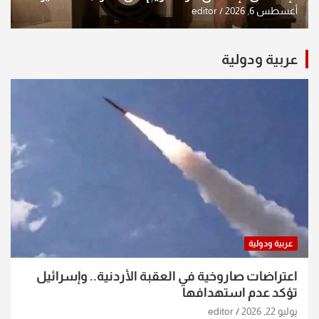
الشكرجي
أغسطس 6, 2026
editor
عربية ودولية
عربية ودولية
اعتراضات صاروخية في العقبة الأردنية.. وإسرائيل
تؤكد عدم استهدافها
يوليو 22, 2026
editor