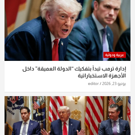
عربية ودولية
إدارة ترمب تبدأ بتفكيك “الدولة العميقة” داخل
الأجهزة الاستخباراتية
يونيو 23, 2026
editor