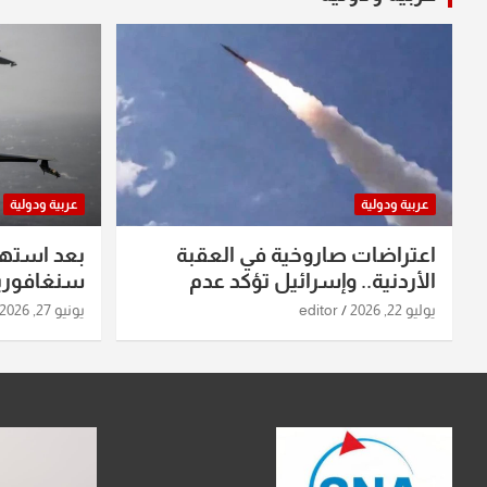
عربية ودولية
عربية ودولية
اعتراضات صاروخية في العقبة
بعد استه
الأردنية.. وإسرائيل تؤكد عدم
سنغافورية
استهدافها
ومواقع صو
يوليو 22, 2026
editor
يونيو 27, 2026
تفاصيل ال