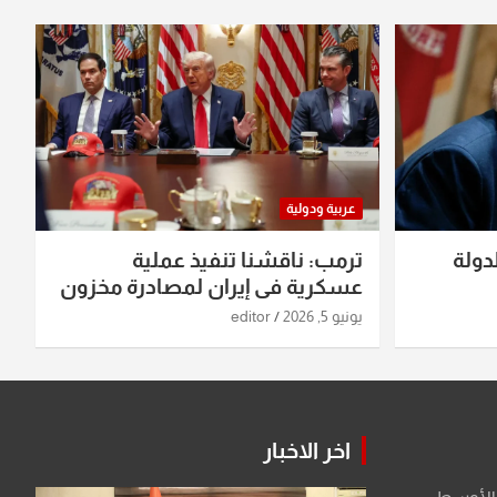
عربية ودولية
دولة
ترمب: ناقشنا تنفيذ عملية
عسكرية في إيران لمصادرة مخزون
اليورانيوم
يونيو 5, 2026
editor
اخر الاخبار