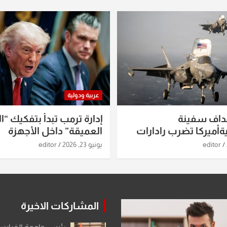
عربية ودولية
داف سفينة
إدارة ترمب تبدأ بتفكيك “ال
أميركا تضرب رادارات
العميقة” داخل الأجهزة
اريخ ومسيرات إيران..
الاستخباراتية
editor
يونيو 23, 2026
editor
ساعات الماضية
المشاركات الاخيرة