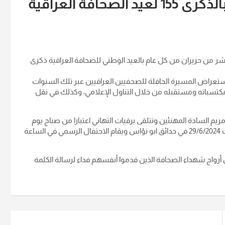
نقابة الصحفيين العراقيين تحتفل بالذكرى 155 لعيد الصحافة العراقية
ر من حزيران من كل عام بالعيد الوطني للصحافة العراقية ذكرى
 استعراض المسيرة الحافلة للصحفيين العراقيين عبر تلك السنوات
ومكتسباته ومستقبله من خلال التناول الإعلامي، وكذلك في نقل
م السادة المهنئين وتتلقى برقيات التهاني اعتبارا من صباح يوم
السبت 15 حزيران الحالي، فيما يقام مهرجان فروع النقابة يوم السبت 29/6/2024 في حدائق ابو نؤاس ويقام الاحتفال الرسمي في الساعة
ن أرواح شهداء الصحافة الذين قدموا أنفسهم فداء لرسالة الكلمة