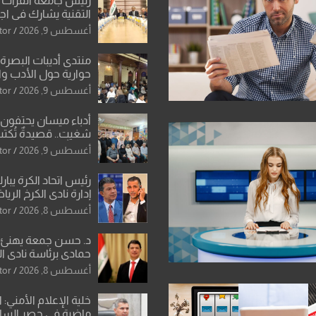
رئيس جامعة الفرات
التقنية يشارك في اج
الرأي بوزارة التعليم ال
أغسطس 9, 2026
tor
منتدى أديبات البصرة
حوارية حول الأدب و
الإنساني…
أغسطس 9, 2026
tor
أدباء ميسان يحتفون 
شغيت.. قصيدةٌ تُكتب
ولوحةٌ تنبض بجمال ال
أغسطس 9, 2026
tor
رئيس اتحاد الكرة يبار
إدارة نادي الكرخ الري
أغسطس 8, 2026
tor
د. حسن جمعة يهنئ ا
حمادي برئاسة نادي ال
استثنائية ونقلة نوعي
أغسطس 8, 2026
tor
العراقية
خلية الإعلام الأمني: 
ماضية في حصر السلاح