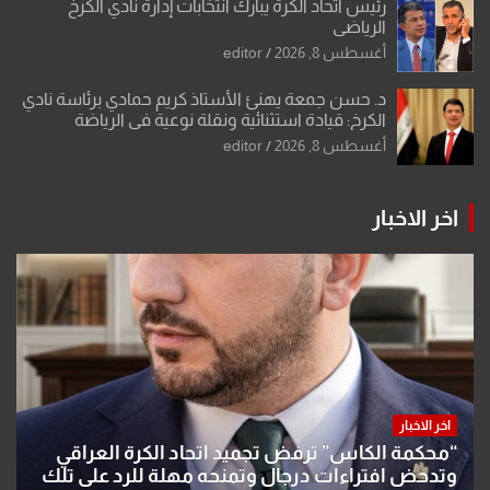
رئيس اتحاد الكرة يبارك انتخابات إدارة نادي الكرخ
الرياضي
أغسطس 8, 2026
editor
د. حسن جمعة يهنئ الأستاذ كريم حمادي برئاسة نادي
الكرخ: قيادة استثنائية ونقلة نوعية في الرياضة
العراقية
أغسطس 8, 2026
editor
اخر الاخبار
اخر الاخبار
“محكمة الكاس” ترفض تجميد اتحاد الكرة العراقي
وتدحض افتراءات درجال وتمنحه مهلة للرد على تلك