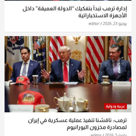
إدارة ترمب تبدأ بتفكيك “الدولة العميقة” داخل
الأجهزة الاستخباراتية
يونيو 23, 2026
editor
عربية ودولية
ترمب: ناقشنا تنفيذ عملية عسكرية في إيران
لمصادرة مخزون اليورانيوم
يونيو 5, 2026
editor