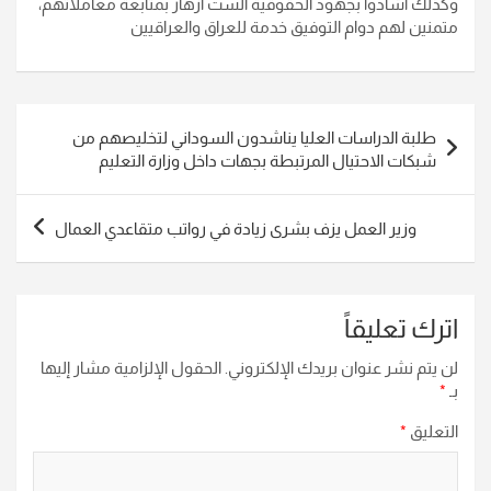
وكذلك أشادوا بجهود الحقوقية الست ازهار بمتابعة معاملاتهم،
متمنين لهم دوام التوفيق خدمة للعراق والعراقيين
تصفّح
طلبة الدراسات العليا يناشدون السوداني لتخليصهم من
المقالات
شبكات الاحتيال المرتبطة بجهات داخل وزارة التعليم
وزير العمل يزف بشرى زيادة في رواتب متقاعدي العمال
اترك تعليقاً
لن يتم نشر عنوان بريدك الإلكتروني.
الحقول الإلزامية مشار إليها
بـ
*
التعليق
*