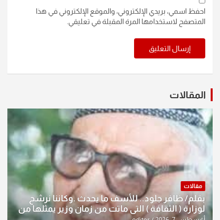
احفظ اسمي، بريدي الإلكتروني، والموقع الإلكتروني في هذا
المتصفح لاستخدامها المرة المقبلة في تعليقي.
المقالات
مقالات
بقلم/ ظافر جلود.. للأسف ما يحدث .وكاننا نرشح
لوزارة ( الثقافة ) التي ماتت من زمان وزير يمثلها من
النخبة والإرث العظيم للثقافة العراقية..
أغسطس 7, 2026
editor