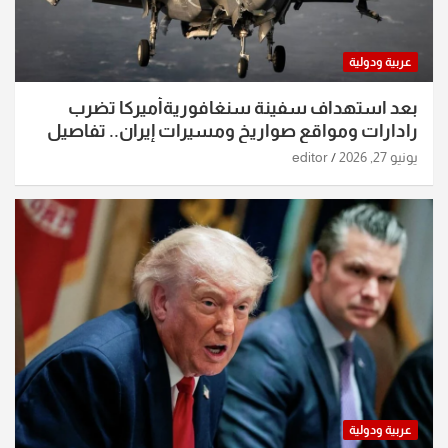
عربية ودولية
بعد استهداف سفينة سنغافوريةأميركا تضرب
رادارات ومواقع صواريخ ومسيرات إيران.. تفاصيل
الساعات الماضية
يونيو 27, 2026
editor
عربية ودولية