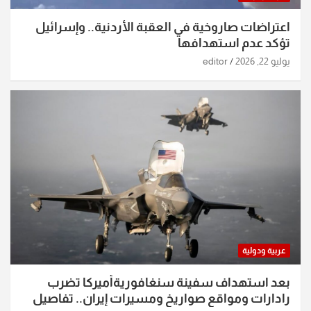
اعتراضات صاروخية في العقبة الأردنية.. وإسرائيل
تؤكد عدم استهدافها
يوليو 22, 2026
editor
عربية ودولية
بعد استهداف سفينة سنغافوريةأميركا تضرب
رادارات ومواقع صواريخ ومسيرات إيران.. تفاصيل