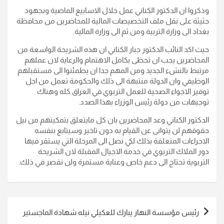
وذكروا ان الدكتور الكناني عمل خلال الاسابيع الماضية وبجهود
حثيثة على نقل ملف التخصيصات المالية للمحاضرين من محافظة
بغداد الى وزارة التربية ومن ثم الى وزارة المالية.
حيث اكد النائب الدكتور جبار الكناني ان هذه الشريحة الواسعة من
المحاضرين يجب ان تحظى بكامل الاهتمام والرعاية لان عملهم
مرتبط بالنشء الجديد ومن المهم جدا ان يطمئنوا الى مستقبلهم
الوظيفي وان الدولة منتبهة الى ذلك والحكومة تعمل من اجل
توفير الاجواء الصحية للعمل التربوي في العراق كله وهناك
توجيهات من دولة رئيس الوزراء بهذا الصدد.
الدكتور الكناني وعد المحاضرين بان كل مايتعلق بتمكينهم من نيل
حقوقهم لن يتوانى عن القيام به دون تاخير وسيتابع بنفسه
الاجراءات المتعلقة بذلك لكي نصل الى المرحلة التي يستقر فيها
دور الملاك التربوي في خدمة الاجيال المقبلة لان الشريحة
التربوية تحتاج الى دعم خاص وعناية مستمرة ولن نقصر في ذلك.
تصفّح
رئيس مؤسسة النهار يبارك للعكيلي نيله شهادة الماجستير
المقالات