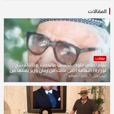
المقالات
مقالات
بقلم/ ظافر جلود.. للأسف ما يحدث .وكاننا نرشح
لوزارة ( الثقافة ) التي ماتت من زمان وزير يمثلها من
النخبة والإرث العظيم للثقافة العراقية..
أغسطس 7, 2026
editor