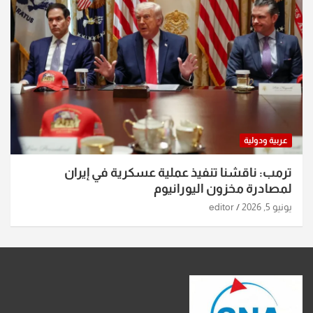
عربية ودولية
ترمب: ناقشنا تنفيذ عملية عسكرية في إيران
لمصادرة مخزون اليورانيوم
يونيو 5, 2026
editor