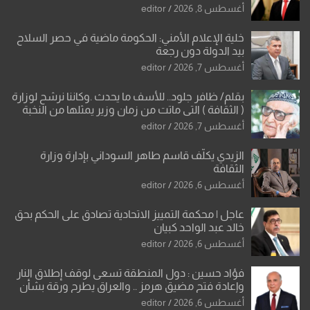
العراقية
أغسطس 8, 2026
editor
خلية الإعلام الأمني: الحكومة ماضية في حصر السلاح
بيد الدولة دون رجعة
أغسطس 7, 2026
editor
بقلم/ ظافر جلود.. للأسف ما يحدث .وكاننا نرشح لوزارة
( الثقافة ) التي ماتت من زمان وزير يمثلها من النخبة
والإرث العظيم للثقافة العراقية..
أغسطس 7, 2026
editor
الزيدي يكلّف قاسم طاهر السوداني بإدارة وزارة
الثقافة
أغسطس 6, 2026
editor
عاجل | محكمة التمييز الاتحادية تصادق على الحكم بحق
خالد عبد الواحد كبيان
أغسطس 6, 2026
editor
فؤاد حسين : دول المنطقة تسعى لوقف إطلاق النار
وإعادة فتح مضيق هرمز .. والعراق يطرح ورقة بشأن
تحولات القدس
أغسطس 6, 2026
editor