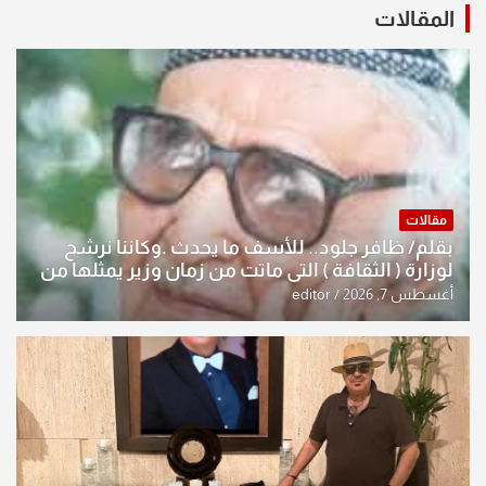
المقالات
مقالات
بقلم/ ظافر جلود.. للأسف ما يحدث .وكاننا نرشح
لوزارة ( الثقافة ) التي ماتت من زمان وزير يمثلها من
النخبة والإرث العظيم للثقافة العراقية..
أغسطس 7, 2026
editor