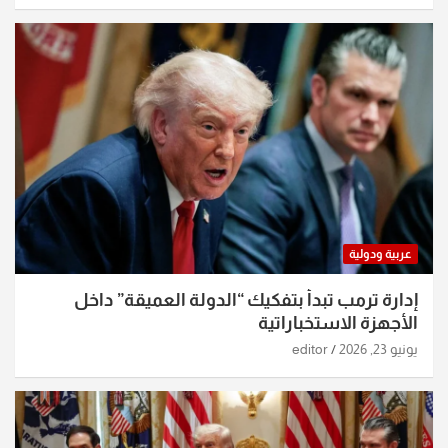
عربية ودولية
إدارة ترمب تبدأ بتفكيك “الدولة العميقة” داخل
الأجهزة الاستخباراتية
يونيو 23, 2026
editor