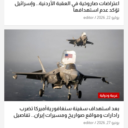
اعتراضات صاروخية في العقبة الأردنية.. وإسرائيل
تؤكد عدم استهدافها
يوليو 22, 2026
editor
عربية ودولية
بعد استهداف سفينة سنغافوريةأميركا تضرب
رادارات ومواقع صواريخ ومسيرات إيران.. تفاصيل
الساعات الماضية
يونيو 27, 2026
editor