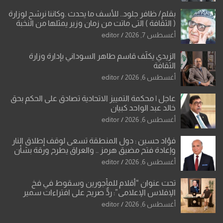
بقلم/ ظافر جلود.. للأسف ما يحدث .وكاننا نرشح لوزارة
( الثقافة ) التي ماتت من زمان وزير يمثلها من النخبة
والإرث العظيم للثقافة العراقية..
أغسطس 7, 2026
editor
الزيدي يكلّف قاسم طاهر السوداني بإدارة وزارة
الثقافة
أغسطس 6, 2026
editor
عاجل | محكمة التمييز الاتحادية تصادق على الحكم بحق
خالد عبد الواحد كبيان
أغسطس 6, 2026
editor
فؤاد حسين : دول المنطقة تسعى لوقف إطلاق النار
وإعادة فتح مضيق هرمز .. والعراق يطرح ورقة بشأن
تحولات القدس
أغسطس 6, 2026
editor
تحت عنوان “أقلام للمأجورين وسقوط في فخ
الإفلاس الإعلامي”: ردٌّ صريح على افتراءات سمير
الشكرجي
أغسطس 6, 2026
editor