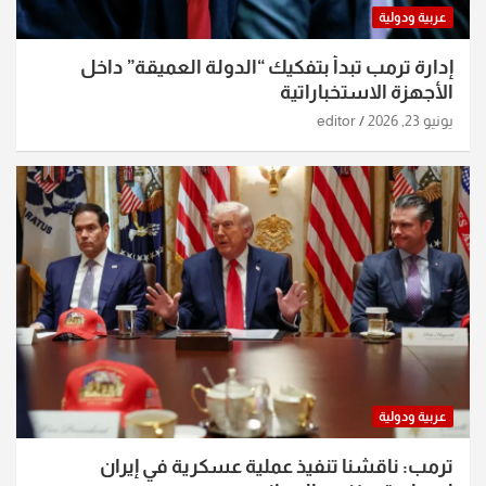
عربية ودولية
إدارة ترمب تبدأ بتفكيك “الدولة العميقة” داخل
الأجهزة الاستخباراتية
يونيو 23, 2026
editor
عربية ودولية
ترمب: ناقشنا تنفيذ عملية عسكرية في إيران