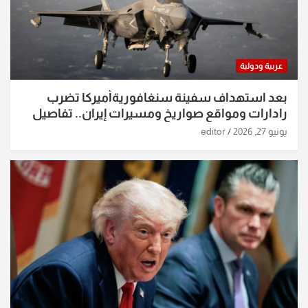
عربية ودولية
بعد استهداف سفينة سنغافوريةأميركا تضرب
رادارات ومواقع صواريخ ومسيرات إيران.. تفاصيل
الساعات الماضية
يونيو 27, 2026
editor