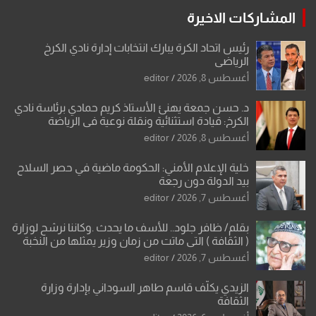
المشاركات الاخيرة
رئيس اتحاد الكرة يبارك انتخابات إدارة نادي الكرخ
الرياضي
أغسطس 8, 2026
editor
د. حسن جمعة يهنئ الأستاذ كريم حمادي برئاسة نادي
الكرخ: قيادة استثنائية ونقلة نوعية في الرياضة
العراقية
أغسطس 8, 2026
editor
خلية الإعلام الأمني: الحكومة ماضية في حصر السلاح
بيد الدولة دون رجعة
أغسطس 7, 2026
editor
بقلم/ ظافر جلود.. للأسف ما يحدث .وكاننا نرشح لوزارة
( الثقافة ) التي ماتت من زمان وزير يمثلها من النخبة
والإرث العظيم للثقافة العراقية..
أغسطس 7, 2026
editor
الزيدي يكلّف قاسم طاهر السوداني بإدارة وزارة
الثقافة