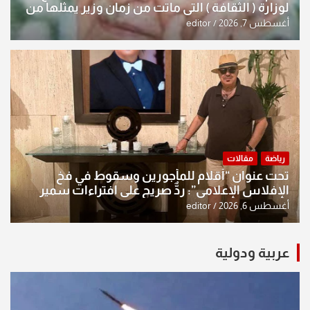
لوزارة ( الثقافة ) التي ماتت من زمان وزير يمثلها من
النخبة والإرث العظيم للثقافة العراقية..
أغسطس 7, 2026
editor
رياضة
مقالات
تحت عنوان “أقلام للمأجورين وسقوط في فخ
الإفلاس الإعلامي”: ردٌّ صريح على افتراءات سمير
الشكرجي
أغسطس 6, 2026
editor
عربية ودولية