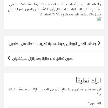
وأضاف البيان، أن "حالات الوفاة الجديدة بكورونا بلغت 52 حالة في
عموم محافظات البلاد"، لافتا إلى أن "الاشخاص الذين تلقوا اللقاح
خلال 24 ساعة بلغ عددهم 97262". انتهى 2
تصفّح
بغداد.. الامن الوطني يحبط عملية تهريب 44 طنا من الطحين
المقالات
الصين تطلق نداء طارئا بعد زلزال سيتشوان
اترك تعليقاً
لن يتم نشر عنوان بريدك الإلكتروني.
الحقول الإلزامية مشار إليها
بـ
*
التعليق
*