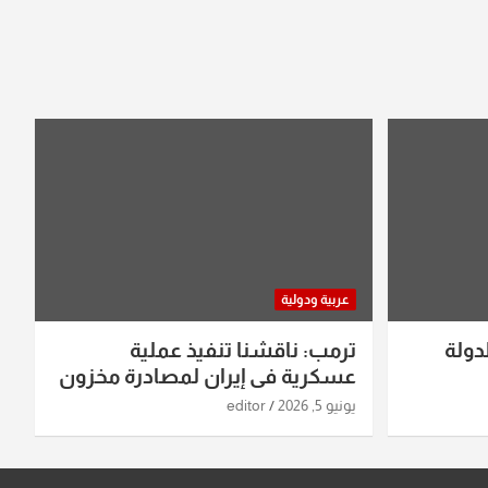
عربية ودولية
دولة
ترمب: ناقشنا تنفيذ عملية
عسكرية في إيران لمصادرة مخزون
اليورانيوم
يونيو 5, 2026
editor