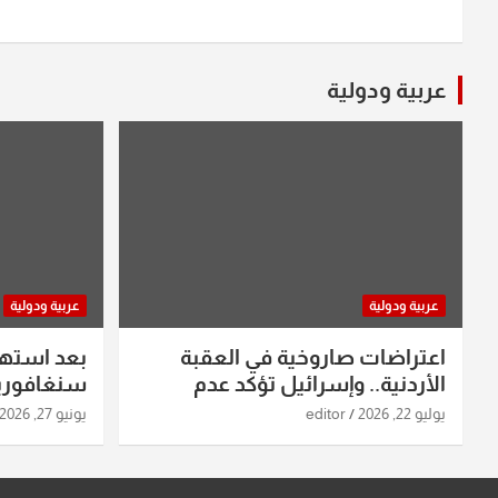
عربية ودولية
عربية ودولية
عربية ودولية
اعتراضات صاروخية في العقبة
بعد استه
الأردنية.. وإسرائيل تؤكد عدم
سنغافورية
استهدافها
ومواقع صو
يوليو 22, 2026
editor
يونيو 27, 2026
تفاصيل ال