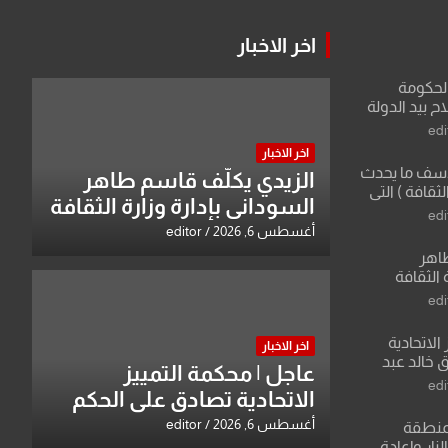
اخر الاخبار
الحكومة
 بيد الدولة
edi
اخر الاخبار
لأسف ما يحدث
الزيدي يكلّف قاسم طاهر
لثقافة ) التي
السوداني بإدارة وزارة الثقافة
ان وزير يمثلها من
edi
 للثقافة
أغسطس 6, 2026
editor
طاهر
 الثقافة
edi
الاتحادية
اخر الاخبار
 خالد عبد
عاجل | محكمة التمييز
edi
الاتحادية تصادق على الحكم
بحق خالد عبد الواحد كبيان
أغسطس 6, 2026
editor
منطقة
ار وإعادة