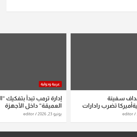
عربية ودولية
داف سفينة
إدارة ترمب تبدأ بتفكيك “ال
أميركا تضرب رادارات
العميقة” داخل الأجهزة
اريخ ومسيرات إيران..
الاستخباراتية
editor
يونيو 23, 2026
editor
ساعات الماضية