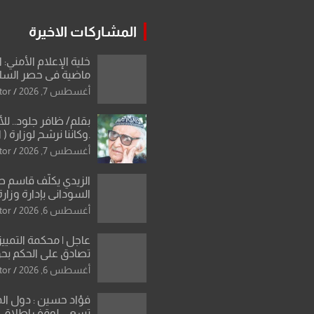
المشاركات الاخيرة
خلية الإعلام الأمني: 
ماضية في حصر السلاح
دون رجعة
أغسطس 7, 2026
tor
بقلم/ ظافر جلود.. ل
.وكاننا نرشح لوزارة ( ا
ماتت من زم
أغسطس 7, 2026
tor
النخبة والإرث العظيم
العراقية..
الزيدي يكلّف قاسم 
السوداني بإدارة وزارة
أغسطس 6, 2026
tor
عاجل | محكمة التمييز 
تصادق على الحكم بحق
الواحد كبيان
أغسطس 6, 2026
tor
فؤاد حسين : دول ال
تسعى لوقف إطلاق الن