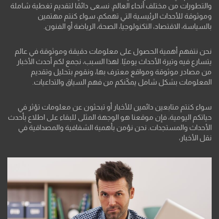
والتطورات من مختلف أنحاء العالم. نسعى دائمًا لتقديم تغطية شاملة
وموثوقة للأحداث الرئيسية التي تهمكم، سواء كنتم مهتمين
بالسياسة، الاقتصاد، التكنولوجيا، الصحة، الرياضة أو الفنون.
نحن نتفهم أهمية الحصول على معلومات دقيقة وموثوقة في عالم
يتسارع فيه وتيرة الأحداث يوميًا. لهذا السبب، نجمع لكم أحدث الأخبار
من مصادر موثوقة ومواقع معترف بها، ونقوم بتحليل وتقديم
المعلومات بشكل شامل يمكّنكم من فهم السياق والتداعيات.
سواء كنتم متابعين دائمين للأخبار أو تبحثون عن معلومات تؤثر في
حياتكم اليومية، فإن موقعنا هو الوجهة المثلى للبقاء على اطلاع بأحدث
الأحداث والمستجدات. نحن نؤمن بأهمية الشفافية والمصداقية في
نقل الأخبار،