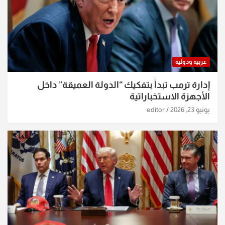
عربية ودولية
إدارة ترمب تبدأ بتفكيك “الدولة العميقة” داخل
الأجهزة الاستخباراتية
يونيو 23, 2026
editor