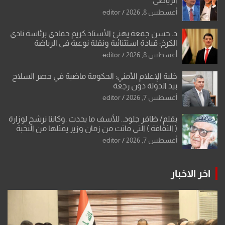
الرياضي
أغسطس 8, 2026
editor
د. حسن جمعة يهنئ الأستاذ كريم حمادي برئاسة نادي
الكرخ: قيادة استثنائية ونقلة نوعية في الرياضة
العراقية
أغسطس 8, 2026
editor
خلية الإعلام الأمني: الحكومة ماضية في حصر السلاح
بيد الدولة دون رجعة
أغسطس 7, 2026
editor
بقلم/ ظافر جلود.. للأسف ما يحدث .وكاننا نرشح لوزارة
( الثقافة ) التي ماتت من زمان وزير يمثلها من النخبة
والإرث العظيم للثقافة العراقية..
أغسطس 7, 2026
editor
اخر الاخبار