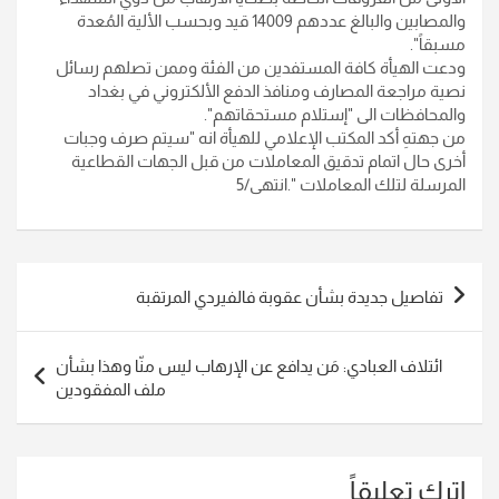
والمصابين والبالغ عددهم 14009 قيد وبحسب الألية المُعدة
مسبقاً".
ودعت الهيأة كافة المستفدين من الفئة وممن تصلهم رسائل
نصية مراجعة المصارف ومنافذ الدفع الألكتروني في بغداد
والمحافظات الى "إستلام مستحقاتهم".
من جهتهِ أكد المكتب الإعلامي للهيأة انه "سيتم صرف وجبات
أخرى حال اتمام تدقيق المعاملات من قبل الجهات القطاعية
المرسلة لتلك المعاملات ".انتهى/5
تصفّح
تفاصيل جديدة بشأن عقوبة فالفيردي المرتقبة
المقالات
ائتلاف العبادي: مَن يدافع عن الإرهاب ليس منّا وهذا بشأن
ملف المفقودين
اترك تعليقاً