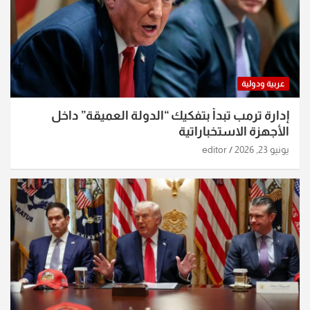
عربية ودولية
إدارة ترمب تبدأ بتفكيك “الدولة العميقة” داخل
الأجهزة الاستخباراتية
يونيو 23, 2026
editor