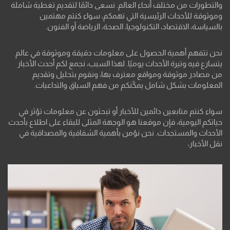
والتطورات من مختلف أنحاء العالم. نسعى دائمًا لتقديم تغطية شاملة
وموثوقة للأحداث الرئيسية التي تهمكم، سواء كنتم مهتمين
بالسياسة، الاقتصاد، التكنولوجيا، الصحة، الرياضة أو الفنون.
نحن نتفهم أهمية الحصول على معلومات دقيقة وموثوقة في عالم
يتسارع فيه وتيرة الأحداث يوميًا. لهذا السبب، نجمع لكم أحدث الأخبار
من مصادر موثوقة ومواقع معترف بها، ونقوم بتحليل وتقديم
المعلومات بشكل شامل يمكّنكم من فهم السياق والتداعيات.
سواء كنتم متابعين دائمين للأخبار أو تبحثون عن معلومات تؤثر في
حياتكم اليومية، فإن موقعنا هو الوجهة المثلى للبقاء على اطلاع بأحدث
الأحداث والمستجدات. نحن نؤمن بأهمية الشفافية والمصداقية في
نقل الأخبار،