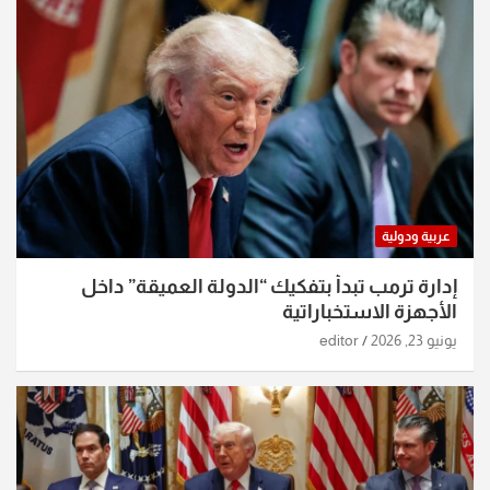
عربية ودولية
إدارة ترمب تبدأ بتفكيك “الدولة العميقة” داخل
الأجهزة الاستخباراتية
يونيو 23, 2026
editor