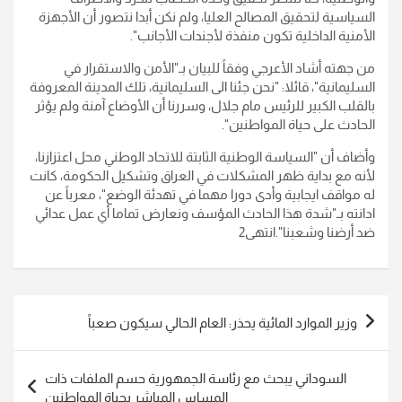
السياسية لتحقيق المصالح العليا، ولم نكن أبدا نتصور أن الأجهزة
الأمنية الداخلية تكون منفذة لأجندات الأجانب".
من جهته أشاد الأعرجي وفقاً للبيان بـ"الأمن والاستقرار في
السليمانية"، قائلا: "نحن جئنا الى السليمانية، تلك المدينة المعروفة
بالقلب الكبير للرئيس مام جلال، وسررنا أن الأوضاع آمنة ولم يؤثر
الحادث على حياة المواطنين".
وأضاف أن "السياسة الوطنية الثابتة للاتحاد الوطني محل اعتزازنا،
لأنه مع بداية ظهر المشكلات في العراق وتشكيل الحكومة، كانت
له مواقف ايجابية وأدى دورا مهما في تهدئة الوضع"، معرباً عن
ادانته بـ"شدة هذا الحادث المؤسف ونعارض تماما أي عمل عدائي
ضد أرضنا وشعبنا".انتهى2
تصفّح
وزير الموارد المائية يحذر: العام الحالي سيكون صعباً
المقالات
السوداني يبحث مع رئاسة الجمهورية حسم الملفات ذات
المساس المباشر بحياة المواطنين