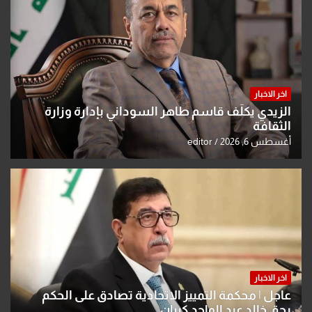
اخر الاخبار
الزيدي يكلّف قاسم طاهر السوداني بإدارة وزارة
الثقافة
أغسطس 6, 2026
editor
اخر الاخبار
عاجل | محكمة التمييز الاتحادية تصادق على الحكم
بحق خالد عبد الواحد كبيان