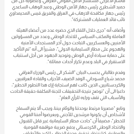
قاسم الاعرجي مستشار الأمن القومي العراقي، وعضوية كل من
حميد الشطري رئيس جهاز الأمن الوطني وعبد الوهاب الساعدي
رئيس جهاز مكافحة الارهاب في العراق والفريق قيس المحيمداوي
نائب قائد العمليات المشتركة".
وأضاف أنه "جرى خلال اللقاء الذي حضره عدد من أعضاء الهيئة
العاملة والمكتب السياسي للاتحاد الوطني وعدد من المسؤولين
الأمنيين والعسكريين، التباحث حول آخر المستجدات الأمنية
والهجوم على مطار السليمانية الدولي"، مشيراً الى أنه "تم التأكيد
على حماية سيادة أرض الوطن وتوحيد الجهود من أجل استتباب
الاستقرار في البلد وعدم تكرار أحداث مماثلة".
وقدم طالباني بحسب البيان "الشكر الى رئيس الوزراء العراقي
محمد شياع السوداني، الوفد الضيف، الأحزاب والقادة العراقيين
والكردستانيين، الذين كانت لهم استجابة إزاء هذا التطور الخطير"،
داعیا الى أن "توضح نتيجة التحقيقات للجنة المكلفة حقيقة الحادث
والأسباب التي تقف وراءه للرأي العام".
وتابع "مصيرنا مرتبط بوحدتنا والوئام بيننا، ويجب ألا يتم السماح
لأشخاص أن يكونوا مرشدين للأجنبي ويعرضوا أمننا القومي
للخطر"، مضيفاً أن "حادث مطار السليمانية غير قابل للقبول
والاتحاد الوطني الكردستاني يدفع ضريبة مواقفه القومية
والوطنية، كنا ننتظر تحقيق وحدة الخطاب للكرد والأطراف