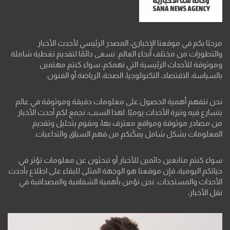
مرحبًا بكم في موقعنا الإخباري، المصدر الرئيسي لأحدث الأخبار
والتطورات من مختلف أنحاء العالم. نسعى دائمًا لتقديم تغطية شاملة
وموثوقة للأحداث الرئيسية التي تهمكم، سواء كنتم مهتمين
بالسياسة، الاقتصاد، التكنولوجيا، الصحة، الرياضة أو الفنون.
نحن نتفهم أهمية الحصول على معلومات دقيقة وموثوقة في عالم
يتسارع فيه وتيرة الأحداث يوميًا. لهذا السبب، نجمع لكم أحدث الأخبار
من مصادر موثوقة ومواقع معترف بها، ونقوم بتحليل وتقديم
المعلومات بشكل شامل يمكّنكم من فهم السياق والتداعيات.
سواء كنتم متابعين دائمين للأخبار أو تبحثون عن معلومات تؤثر في
حياتكم اليومية، فإن موقعنا هو الوجهة المثلى للبقاء على اطلاع بأحدث
الأحداث والمستجدات. نحن نؤمن بأهمية الشفافية والمصداقية في
نقل الأخبار،