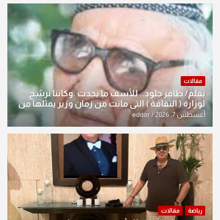
مقالات
بقلم/ ظافر جلود.. للأسف ما يحدث .وكاننا نرشح
لوزارة ( الثقافة ) التي ماتت من زمان وزير يمثلها من
النخبة والإرث العظيم للثقافة العراقية..
أغسطس 7, 2026
editor
رياضة
مقالات