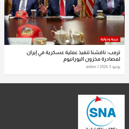
عربية ودولية
ترمب: ناقشنا تنفيذ عملية عسكرية في إيران
لمصادرة مخزون اليورانيوم
يونيو 5, 2026
editor