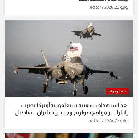
يوليو 22, 2026
editor
عربية ودولية
بعد استهداف سفينة سنغافوريةأميركا تضرب
رادارات ومواقع صواريخ ومسيرات إيران.. تفاصيل
الساعات الماضية
يونيو 27, 2026
editor