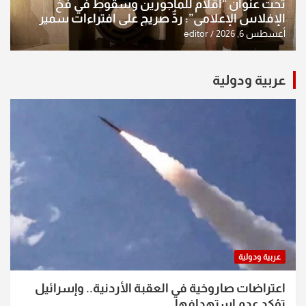
تحت عنوان “أقلام للمأجورين وسقوط في فخ
الإفلاس الإعلامي”: ردٌّ صريح على افتراءات سمير
الشكرجي
أغسطس 6, 2026
editor
عربية ودولية
عربية ودولية
اعتراضات صاروخية في العقبة الأردنية.. وإسرائيل
تؤكد عدم استهدافها