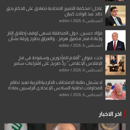
عاجل | محكمة التمييز الاتحادية تصادق على الحكم بحق
خالد عبد الواحد كبيان
أغسطس 6, 2026
editor
فؤاد حسين : دول المنطقة تسعى لوقف إطلاق النار
وإعادة فتح مضيق هرمز .. والعراق يطرح ورقة بشأن
تحولات القدس
أغسطس 6, 2026
editor
تحت عنوان “أقلام للمأجورين وسقوط في فخ
الإفلاس الإعلامي”: ردٌّ صريح على افتراءات سمير
الشكرجي
أغسطس 6, 2026
editor
لا يشمل طلبة الامتحانات الخارجيةالتربية تعيد نظام
المحاولات لطلبة السادس الإعدادي الراسبين بمادة
أو مادتين
أغسطس 6, 2026
editor
اخر الاخبار