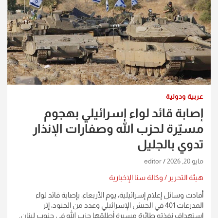
عربية ودولية
إصابة قائد لواء إسرائيلي بهجوم
مسيّرة لحزب الله وصفارات الإنذار
تدوي بالجليل
مايو 20, 2026
editor
هيئة التحرير / وكالة سنا الإخبارية
أفادت وسائل إعلام إسرائيلية، يوم الأربعاء، بإصابة قائد لواء
المدرعات 401 في الجيش الإسرائيلي وعدد من الجنود، إثر
استهداف نفذته طائرة مسيرة أطلقها حزب الله في جنوب لبنان.