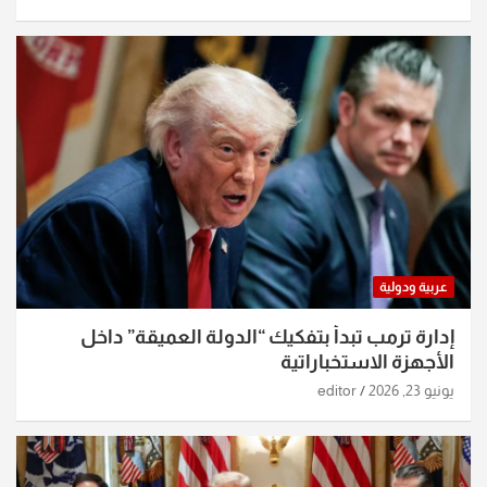
عربية ودولية
إدارة ترمب تبدأ بتفكيك “الدولة العميقة” داخل
الأجهزة الاستخباراتية
يونيو 23, 2026
editor