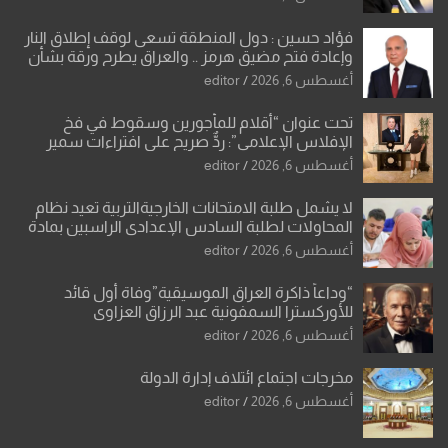
فؤاد حسين : دول المنطقة تسعى لوقف إطلاق النار
وإعادة فتح مضيق هرمز .. والعراق يطرح ورقة بشأن
تحولات القدس
أغسطس 6, 2026
editor
تحت عنوان “أقلام للمأجورين وسقوط في فخ
الإفلاس الإعلامي”: ردٌّ صريح على افتراءات سمير
الشكرجي
أغسطس 6, 2026
editor
لا يشمل طلبة الامتحانات الخارجيةالتربية تعيد نظام
المحاولات لطلبة السادس الإعدادي الراسبين بمادة
أو مادتين
أغسطس 6, 2026
editor
“وداعاً ذاكرة العراق الموسيقية”وفاة أول قائد
للأوركسترا السمفونية عبد الرزاق العزاوي
أغسطس 6, 2026
editor
مخرجات اجتماع ائتلاف إدارة الدولة
أغسطس 6, 2026
editor