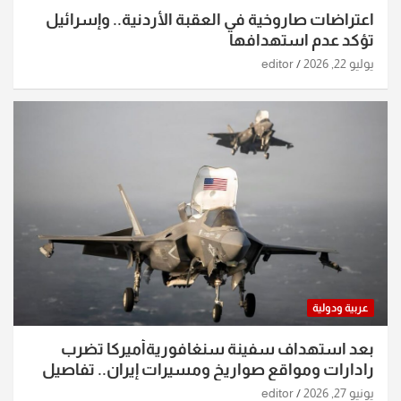
اعتراضات صاروخية في العقبة الأردنية.. وإسرائيل
تؤكد عدم استهدافها
يوليو 22, 2026
editor
عربية ودولية
بعد استهداف سفينة سنغافوريةأميركا تضرب
رادارات ومواقع صواريخ ومسيرات إيران.. تفاصيل
الساعات الماضية
يونيو 27, 2026
editor