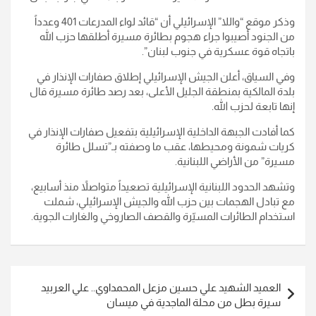
وذكر موقع “واللا” الإسرائيلي أن “قائد لواء المدرعات 401 وعدداً
من الجنود أصيبوا جراء هجوم بطائرة مسيرة أطلقها حزب الله
باتجاه قوة عسكرية في جنوب لبنان”.
وفي السياق، أعلن الجيش الإسرائيلي إطلاق صفارات الإنذار في
بلدة المالكية بمنطقة الجليل الأعلى، بعد رصد طائرة مسيرة قال
إنها تابعة لحزب الله.
كما أفادت الجبهة الداخلية الإسرائيلية بتفعيل صفارات الإنذار في
كريات شمونة ومحيطها، عقب ما وصفته بـ”تسلل طائرة
مسيرة” من الأراضي اللبنانية.
وتشهد الحدود اللبنانية الإسرائيلية تصعيداً متواصلاً منذ أسابيع،
مع تبادل الهجمات بين حزب الله والجيش الإسرائيلي، شملت
استخدام الطائرات المسيّرة والقصف الصاروخي والغارات الجوية.
تصفّح
العميد الشهيد علي حسين مزعل المحمداوي.. علي العربيد
المقالات
سيرة بطل من محلة الماجدية في ميسان