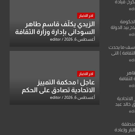
كرخ: قيادة
ة في الرياضة
edi
اخر الاخبار
الحكومة
الزيدي يكلّف قاسم طاهر
 بيد الدولة
السوداني بإدارة وزارة الثقافة
edi
أغسطس 6, 2026
editor
لأسف ما يحدث
لثقافة ) التي
ان وزير يمثلها من
edi
 للثقافة
طاهر
اخر الاخبار
 الثقافة
عاجل | محكمة التمييز
edi
الاتحادية تصادق على الحكم
بحق خالد عبد الواحد كبيان
أغسطس 6, 2026
editor
الاتحادية
 خالد عبد
edi
منطقة
ار وإعادة