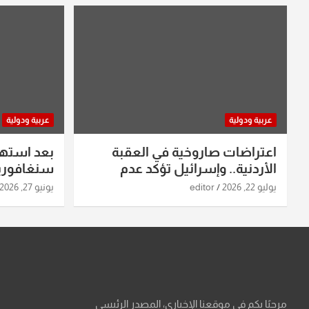
عربية ودولية
عربية ودولية
اعتراضات صاروخية في العقبة
بعد استه
الأردنية.. وإسرائيل تؤكد عدم
سنغافورية
استهدافها
ومواقع صو
يوليو 22, 2026
editor
يونيو 27, 2026
تفاصيل ال
مرحبًا بكم في موقعنا الإخباري، المصدر الرئيسي