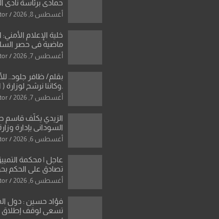
حمادي برئاسة نادي ال
استثنائية ونقلة نوعي
أغسطس 8, 2026
tor
العراقية
خلية الإعلام الأمني: 
ماضية في حصر السلاح
دون رجعة
أغسطس 7, 2026
tor
بقلم/ ظافر جلود.. ل
.وكاننا نرشح لوزارة ( ا
ماتت من زم
أغسطس 7, 2026
tor
النخبة والإرث العظيم
العراقية..
الزيدي يكلّف قاسم 
السوداني بإدارة وزارة
أغسطس 6, 2026
tor
عاجل | محكمة التمييز 
تصادق على الحكم بحق
الواحد كبيان
أغسطس 6, 2026
tor
فؤاد حسين : دول ال
تسعى لوقف إطلاق الن