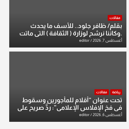
مقالات
بقلم/ ظافر جلود.. للأسف ما يحدث
.وكاننا نرشح لوزارة ( الثقافة ) التي ماتت
من زمان وزير يمثلها من النخبة والإرث
أغسطس 7, 2026
editor
العظيم للثقافة العراقية..
رياضة
مقالات
تحت عنوان “أقلام للمأجورين وسقوط
في فخ الإفلاس الإعلامي”: ردٌّ صريح على
افتراءات سمير الشكرجي
أغسطس 6, 2026
editor