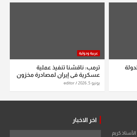
عربية ودولية
دولة
ترمب: ناقشنا تنفيذ عملية
عسكرية في إيران لمصادرة مخزون
اليورانيوم
يونيو 5, 2026
editor
اخر الاخبار
لأستاذ كريم