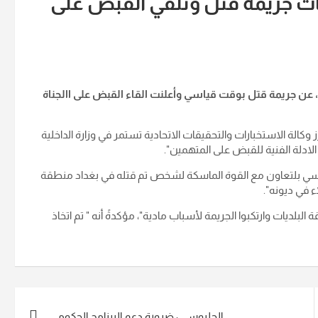
ت جريمة قتل وتلقي القبض على
 عن جريمة قتل بوقت قياسي وأعلنت القاء القبض على االجناة
ز وكالة الاستخبارات والتحقيقات الاتحادية تستمر في وزارة الداخلية
لادلة الفنية للقبض على المتهمين".
سي بلتعاون مع القوة الماسكة لشخص تم قتله في بغداد منطقة
 في ديونه".
بلديات وارتكبوا الجريمة لأسباب مادية"، مؤكدةً أنه " تم اتخاذ
الحلبوسي : ضرورة دعم البرنامج الحكومي