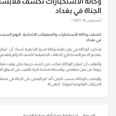
وكالة الاستخبارات تكشف ملابسا
الجناة في بغداد
أغسطس 18, 2023
كشفت وكالة الاستخبارات والتحقيقات الاتحادية، اليوم السبت،
في بغداد.
وذكرت الوكالة في بيان تلقته وكالة اسرار الاخبارية (سنا) ، أن "مفار
بتقديم الدعم الاستخباري للجهات التحقيقية لكشف الجرائم وتقديم ا
وأضافت أن"مفارز الوكالة تمكنت من كشف جريمة قتل بوقت قيا
زيونة من قبل متهمين بواسطة اسلحة نارية بالقرب من اسواق الاء
وأوضحت الوكالة بحسب البيان، أنه "تم القبض على الجناة في منطقة ال
الاجراءات القانونية اصوليا". انتهى/4
تصفّح
السوداني : لا خطوط حمراء أمام محاربة الفساد