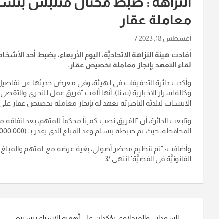
النزاهة : ضبط محتال متلبس بتسلم
معاملة عقار
أغسطس 18, 2023
أفادت هيئة النزاهة الاتحاديَّة، اليوم الأربعاء، بضبط أحد الأشخ
لقاء التعهد بإنجاز معاملة تخصيص عقار
.
وأكدت دائرة التحقيقات في الهيئة، وفي معرض حديثها عن تفاصيل عمل
وكالة اسرار الاخبارية (سنا)، أنها ألفت "فريق عمل للتحري والت
الانتساب لبلديَّة الناصريَّة تعهد له بإنجاز معاملة تخصيص عقار على شريحة ن
وتابعت الدائرة، أن "الفريق نصب كميناً محكماً للمتهم، بعد اتفاقه
المحافظة، حيث تم ضبطه بتسلم وعد المبلغ الذي يقدر بـ (3،000،000) ملايين دينار
وأضافت: "تم تنظيم محضر أصولي، بغية عرضه مع المتهم والمبلغ ا
القانونيَّة في القضيَّة
".انتهى /3
تصفّح
السوداني والمندلاوي يؤكدان على أهمية الإسراع بتشريع