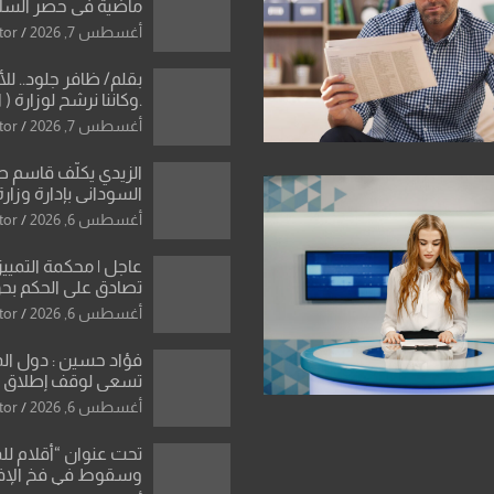
ماضية في حصر السلاح
دون رجعة
أغسطس 7, 2026
tor
بقلم/ ظافر جلود.. ل
.وكاننا نرشح لوزارة ( ا
ماتت من زم
أغسطس 7, 2026
tor
النخبة والإرث العظيم
العراقية..
الزيدي يكلّف قاسم 
السوداني بإدارة وزارة
أغسطس 6, 2026
tor
عاجل | محكمة التمييز 
تصادق على الحكم بحق
الواحد كبيان
أغسطس 6, 2026
tor
فؤاد حسين : دول ال
تسعى لوقف إطلاق الن
فتح مضيق هرمز .. وا
أغسطس 6, 2026
tor
ورقة بشأن تحولات 
تحت عنوان “أقلام لل
وسقوط في فخ الإ