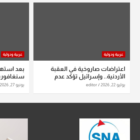
عربية ودولية
عربية ودولية
اعتراضات صاروخية في العقبة
بعد استه
الأردنية.. وإسرائيل تؤكد عدم
سنغافورية
استهدافها
ومواقع صو
يوليو 22, 2026
editor
يونيو 27, 2026
تفاصيل ال