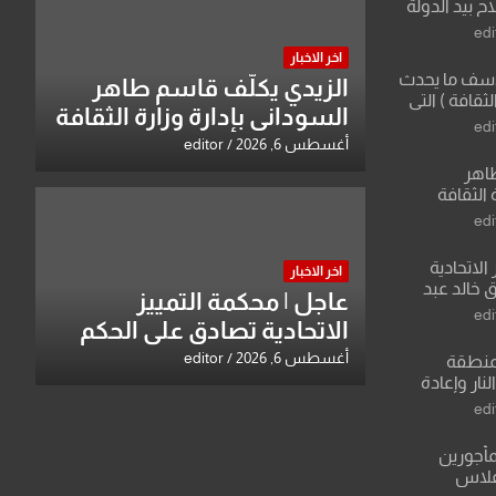
 بيد الدولة
edi
اخر الاخبار
لأسف ما يحدث
الزيدي يكلّف قاسم طاهر
لثقافة ) التي
السوداني بإدارة وزارة الثقافة
ان وزير يمثلها من
edi
 للثقافة
أغسطس 6, 2026
editor
طاهر
 الثقافة
edi
الاتحادية
اخر الاخبار
 خالد عبد
عاجل | محكمة التمييز
edi
الاتحادية تصادق على الحكم
بحق خالد عبد الواحد كبيان
أغسطس 6, 2026
editor
منطقة
ار وإعادة
لعراق يطرح
edi
القدس
مأجورين
فلاس