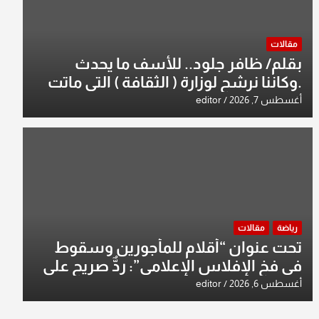
مقالات
بقلم/ ظافر جلود.. للأسف ما يحدث
.وكاننا نرشح لوزارة ( الثقافة ) التي ماتت
من زمان وزير يمثلها من النخبة والإرث
أغسطس 7, 2026
editor
العظيم للثقافة العراقية..
رياضة
مقالات
تحت عنوان “أقلام للمأجورين وسقوط
في فخ الإفلاس الإعلامي”: ردٌّ صريح على
افتراءات سمير الشكرجي
أغسطس 6, 2026
editor