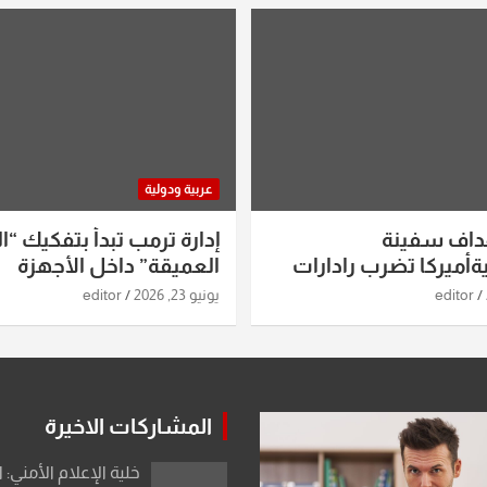
عربية ودولية
داف سفينة
إدارة ترمب تبدأ بتفكيك “ال
أميركا تضرب رادارات
العميقة” داخل الأجهزة
اريخ ومسيرات إيران..
الاستخباراتية
editor
يونيو 23, 2026
editor
ساعات الماضية
المشاركات الاخيرة
خلية الإعلام الأمني: 