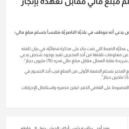
 مبلغ مالي مقابل تعهده بإنجاز
اص يدعي أنه موظف في بلديَّة الناصريَّة متلبساً بتسلم مبلغ مالي؛
يَّة الضبط التي تمت بناء على مذكرة قضائيَّة، في بيان تلقته
قصي عن معلومات تلقتها من أحد المخبرين تفيد بوجود شخص يدعي
قابة العمال مقابل مبلغ مالي قدره (15) مليون دينار
".
 مع المخبر بتسلم الدفعة الأولى من المبلغ قرب أحد الجسور في
".
لمضبوط على القاضي الخفر؛ ليقرر مصيره واستكمال الإجراءات
وفد أمني برئاسة رئيس أركان الجيش يصل إلى قاطع