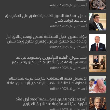
أغسطس 6, 2026
editor
عاجل | محكمة التمييز الاتحادية تصادق على الحكم بحق
خالد عبد الواحد كبيان
أغسطس 6, 2026
editor
فؤاد حسين : دول المنطقة تسعى لوقف إطلاق النار
وإعادة فتح مضيق هرمز .. والعراق يطرح ورقة بشأن
تحولات القدس
أغسطس 6, 2026
editor
تحت عنوان “أقلام للمأجورين وسقوط في فخ
الإفلاس الإعلامي”: ردٌّ صريح على افتراءات سمير
الشكرجي
أغسطس 6, 2026
editor
لا يشمل طلبة الامتحانات الخارجيةالتربية تعيد نظام
المحاولات لطلبة السادس الإعدادي الراسبين بمادة
أو مادتين
أغسطس 6, 2026
editor
“وداعاً ذاكرة العراق الموسيقية”وفاة أول قائد
للأوركسترا السمفونية عبد الرزاق العزاوي
أغسطس 6, 2026
editor