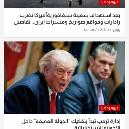
عربية ودولية
بعد استهداف سفينة سنغافوريةأميركا تضرب
رادارات ومواقع صواريخ ومسيرات إيران.. تفاصيل
الساعات الماضية
يونيو 27, 2026
editor
عربية ودولية
إدارة ترمب تبدأ بتفكيك “الدولة العميقة” داخل
الأجهزة الاستخباراتية