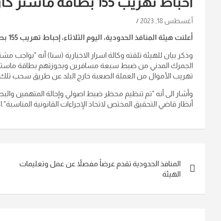
احباط تهريب 155 بطاقة ماستر كارد في مطار النجف
أغسطس 18, 2023
أعلنت هيئة المنافذ الحدودية، اليوم الثلاثاء، إحباط تهريب 155 بطاقة ماستركارد في مطار النجف الأشرف.
وذكر بيان للهيئة تلقته وكالة اسرار الاخبارية (سنا) أنه "بواجب 
تهريب الأموال من العملة الصعبة خارج البلد عن طريق سحب تلك الم
وأشار الى أنه "تم تنظيم محظر ضبط اصولي وإحالة المتهمين وال
أنظار قاضي التحقيق المختص لاتخاذ الإجراءات القانونية المناسبة".ان
تصفّح
المنافذ الحدودية تقدم عرضاً مفصلاً عن عمل وتعليمات
المقالات
الهيئة