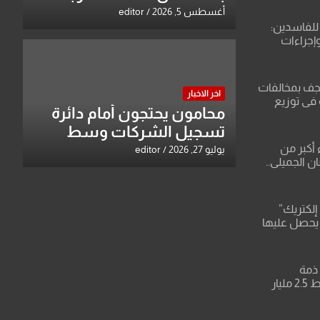
وتبقي اسم مالكها مدرجا
أغسطس 5, 2026
editor
للفاسدين:
وإجراءات
لاعتداء على
نجف بمخالفات
اخر الاخبار
 في توزيع
محامون يحتجون أمام دائرة
تسجيل الشركات وسط
بغداد
 أكبر من
يوليو 27, 2026
editor
ن الجميلي..
قات صادمة
باء وعقودها
إلكتريك”
 يحصل عليها
ركة تنظر
يف وتفرض
ذمة
التحقيق..النزاهة تضبط 2.5 مليار
ل بصلاح