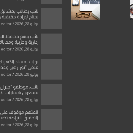
نائب يطالب بمشانق 
نحتاج لإرادة حقيقية 
رادعة تمنع استمرار ا
يوليو 28, 2026
editor
المال العام”.
نائب يتهم محافظ ال
إدارية وحزبية ومحاباة
الأراضي
يوليو 28, 2026
editor
نواب : فساد الكهرباء
ملفي “نور زهير وعدنا
نصر الله يكشف فرو
يوليو 28, 2026
editor
بأسعار معدات الكهر
نائب: موظفو “جنرال 
يتمتعون بامتيازات لا
رئيس الوزراء ان الش
يوليو 28, 2026
editor
للعراق بانه بلد ضع
شروطها
المتهم موقوف على 
دينار في منزل مسؤو
يوليو 28, 2026
editor
الدين و6 عقارات باسم زوجته