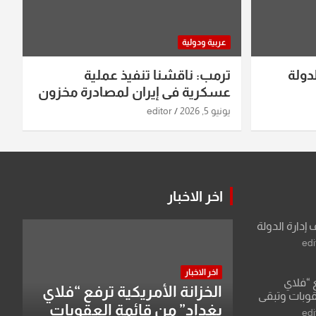
عربية ودولية
دولة
ترمب: ناقشنا تنفيذ عملية
عسكرية في إيران لمصادرة مخزون
اليورانيوم
يونيو 5, 2026
editor
اخر الاخبار
 إدارة الدولة
edi
اخر الاخبار
ع “فلاي
الخزانة الأمريكية ترفع “فلاي
قوبات وتبقي
بغداد” من قائمة العقوبات
edi