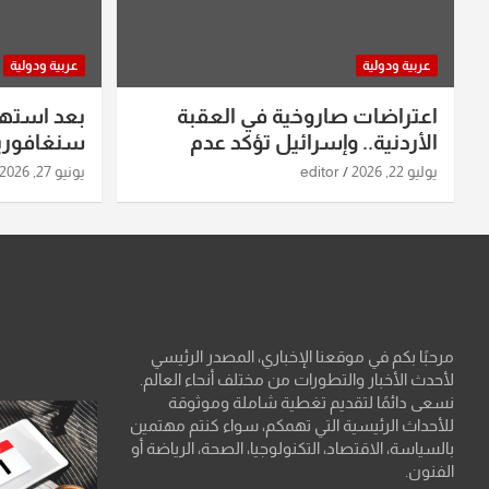
عربية ودولية
عربية ودولية
اعتراضات صاروخية في العقبة
بعد استه
الأردنية.. وإسرائيل تؤكد عدم
سنغافورية
استهدافها
ومواقع صو
يوليو 22, 2026
editor
يونيو 27, 2026
تفاصيل ال
مرحبًا بكم في موقعنا الإخباري، المصدر الرئيسي
لأحدث الأخبار والتطورات من مختلف أنحاء العالم.
نسعى دائمًا لتقديم تغطية شاملة وموثوقة
للأحداث الرئيسية التي تهمكم، سواء كنتم مهتمين
بالسياسة، الاقتصاد، التكنولوجيا، الصحة، الرياضة أو
الفنون.