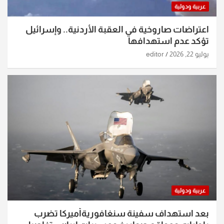
عربية ودولية
اعتراضات صاروخية في العقبة الأردنية.. وإسرائيل
تؤكد عدم استهدافها
يوليو 22, 2026
editor
عربية ودولية
بعد استهداف سفينة سنغافوريةأميركا تضرب