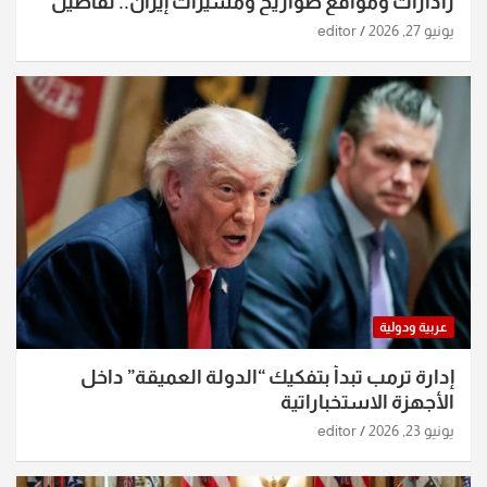
رادارات ومواقع صواريخ ومسيرات إيران.. تفاصيل
الساعات الماضية
يونيو 27, 2026
editor
عربية ودولية
إدارة ترمب تبدأ بتفكيك “الدولة العميقة” داخل
الأجهزة الاستخباراتية
يونيو 23, 2026
editor