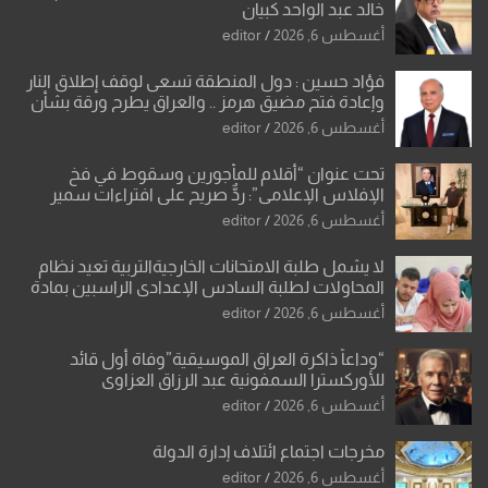
خالد عبد الواحد كبيان
أغسطس 6, 2026
editor
فؤاد حسين : دول المنطقة تسعى لوقف إطلاق النار
وإعادة فتح مضيق هرمز .. والعراق يطرح ورقة بشأن
تحولات القدس
أغسطس 6, 2026
editor
تحت عنوان “أقلام للمأجورين وسقوط في فخ
الإفلاس الإعلامي”: ردٌّ صريح على افتراءات سمير
الشكرجي
أغسطس 6, 2026
editor
لا يشمل طلبة الامتحانات الخارجيةالتربية تعيد نظام
المحاولات لطلبة السادس الإعدادي الراسبين بمادة
أو مادتين
أغسطس 6, 2026
editor
“وداعاً ذاكرة العراق الموسيقية”وفاة أول قائد
للأوركسترا السمفونية عبد الرزاق العزاوي
أغسطس 6, 2026
editor
مخرجات اجتماع ائتلاف إدارة الدولة
أغسطس 6, 2026
editor