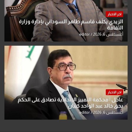
اخر الاخبار
الزيدي يكلّف قاسم طاهر السوداني بإدارة وزارة
الثقافة
أغسطس 6, 2026
editor
اخر الاخبار
عاجل | محكمة التمييز الاتحادية تصادق على الحكم
بحق خالد عبد الواحد كبيان
أغسطس 6, 2026
editor