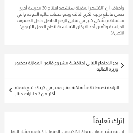
وأضاف، أن "الأشهر المقبلة ستشهد افتتاح 30 مدرسة أخرى
ضمن قاطع تربية الكرخ الثالثة وبمواصفات عالية الجودة والتي
ستساهم بشكل كبير في تقليل الزخم الحاصل داخل الصفوف
الدراسية وتأمين أحد الاركان الاساسية لنجاح العمل التربوي".
انتهى/3
تصفّح
بدء الاجتماع النيابي لمناقشة مشروع قانون الموازنة بحضور
المقالات
وزيرة المالية
النزاهة تضبط تلاعباً بملكية عقار مميز في كربلاء تبلغ قيمته
أكثر من 7 مليارات دينار
اترك تعليقاً
لن يتم نشر عنوان بريدك الإلكتروني.
الحقول الإلزامية مشار إليها