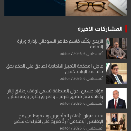
المشاركات الاخيرة
الزيدي يكلّف قاسم طاهر السوداني بإدارة وزارة
الثقافة
أغسطس 6, 2026
editor
عاجل | محكمة التمييز الاتحادية تصادق على الحكم بحق
خالد عبد الواحد كبيان
أغسطس 6, 2026
editor
فؤاد حسين : دول المنطقة تسعى لوقف إطلاق النار
وإعادة فتح مضيق هرمز .. والعراق يطرح ورقة بشأن
تحولات القدس
أغسطس 6, 2026
editor
تحت عنوان “أقلام للمأجورين وسقوط في فخ
الإفلاس الإعلامي”: ردٌّ صريح على افتراءات سمير
الشكرجي
أغسطس 6, 2026
editor