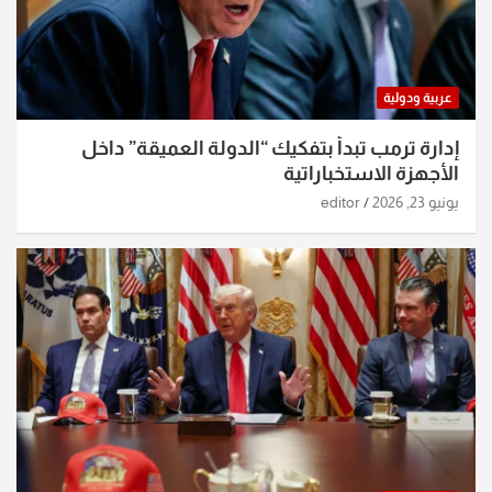
عربية ودولية
إدارة ترمب تبدأ بتفكيك “الدولة العميقة” داخل
الأجهزة الاستخباراتية
يونيو 23, 2026
editor