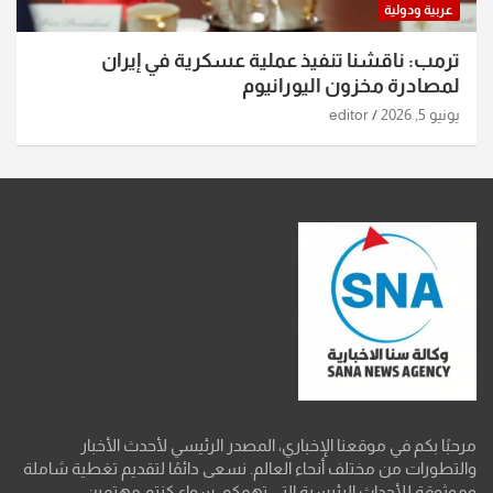
عربية ودولية
ترمب: ناقشنا تنفيذ عملية عسكرية في إيران
لمصادرة مخزون اليورانيوم
يونيو 5, 2026
editor
مرحبًا بكم في موقعنا الإخباري، المصدر الرئيسي لأحدث الأخبار
والتطورات من مختلف أنحاء العالم. نسعى دائمًا لتقديم تغطية شاملة
وموثوقة للأحداث الرئيسية التي تهمكم، سواء كنتم مهتمين