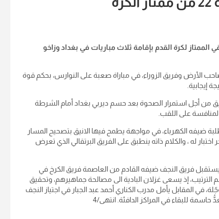
ة
ات الجولة الـ22 من الدوري العراقي الممتاز لكرة القدم بإقامة ثلاث مباريات في بغداد وزاخو
حب الأرض وفريق الزوراء، في مباراة صعبة على النوارس، بحكم قوة
ة إيجابية.
فريق من أجل استمرار الصحوة بعد حسم ديربي بغداد أمام الشرطة
لمنافسة على اللقب.
بة ضيفه الكهرباء، في مواجهة يطمح فيها الانيق بتصحيح المسار
ختبار له ، والكلام ذاته ينطبق على الفريق البرتقالي الذي تعرض
ا يستقبل فريق النجف ضيفه القادم من العاصمة فريق الكرخ في
لترتيب، إذ يسعى غزلان البادية الى مصالحة جماهيرهم، وتحقيق
ؤجّلة، في المقابل يأمل مدرب الكناري أحمد عبد الجبار في اجتياز النجف
 حاسمة للبقاء في المراكز الدافئة. انتهى/4