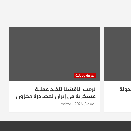
عربية ودولية
دولة
ترمب: ناقشنا تنفيذ عملية
عسكرية في إيران لمصادرة مخزون
اليورانيوم
يونيو 5, 2026
editor