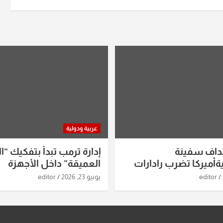
عربية ودولية
داف سفينة
إدارة ترمب تبدأ بتفكيك “ال
أميركا تضرب رادارات
العميقة” داخل الأجهزة
اريخ ومسيرات إيران..
الاستخباراتية
editor
يونيو 23, 2026
editor
ساعات الماضية