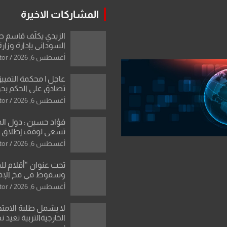
المشاركات الاخيرة
الزيدي يكلّف قاسم 
السوداني بإدارة وزارة
أغسطس 6, 2026
tor
عاجل | محكمة التمييز 
تصادق على الحكم بحق
الواحد كبيان
أغسطس 6, 2026
tor
فؤاد حسين : دول ال
تسعى لوقف إطلاق الن
فتح مضيق هرمز .. وا
أغسطس 6, 2026
tor
ورقة بشأن تحولات 
تحت عنوان “أقلام لل
وسقوط في فخ الإ
الإعلامي”: ردٌّ صريح 
أغسطس 6, 2026
tor
سمير الشكرجي
لا يشمل طلبة الامتح
الخارجيةالتربية تعيد 