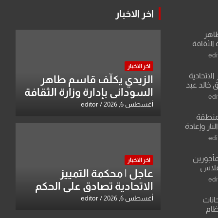
اخر الاخبار
طاهر
 الثقافة
edi
اخر الاخبار
الاتحادية
الزيدي يكلّف قاسم طاهر
 خالد عبد
السوداني بإدارة وزارة الثقافة
edi
أغسطس 6, 2026
editor
منطقة
ار وإعادة
لعراق يطرح
edi
القدس
مأجورين
اخر الاخبار
فلاس
عاجل | محكمة التمييز
على افتراءات
edi
الاتحادية تصادق على الحكم
بحق خالد عبد الواحد كبيان
أغسطس 6, 2026
editor
انات
نظام