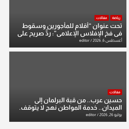
رياضة
مقالات
تحت عنوان “أقلام للمأجورين وسقوط
في فخ الإفلاس الإعلامي”: ردٌّ صريح على
افتراءات سمير الشكرجي
أغسطس 6, 2026
editor
مقالات
حسين عرب.. من قبة البرلمان إلى
الميدان.. خدمة المواطن نهج لا يتوقف.
يوليو 26, 2026
editor