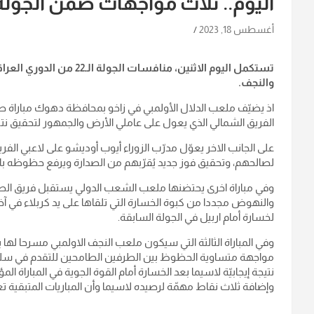
اليوم.. ثلاث مواجهات ضمن الجولة 22 من ممتاز الكر
أغسطس 18, 2023
تستكمل اليوم الاثنين، منافس
والنجف.
اذ يضيّف ملعب الدلال الأولمبي في زاخو بمحافظة دهوك مباراة صا
الفريق الشمالي الذي يعول على عاملي الأرض والجمهور لتحقيق نتيج
على الجانب الاخر يعوّل مدرّب الزوراء أيوب أوديشو على لاعبي ال
لصالحهم، وتحقيق فوز جديد يُقرّبهم من الصدارة ويرفع حظوظه با
وفي مباراة اخرى يحتضنها ملعب الشعب الدولي يستقبل فريق الطل
والنهوض مجددا من كبوة الخسارة التي تلقاها على يد كربلاء في آخر ا
لخسارة أمام اربيل في الجولة السابقة.
وفي المباراة الثالثة التي سيكون ملعب النجف الاولمبي مسرحا له
مواجهة متساوية الحظوظ بين الطرفين الطامحين للتقدم في سلم ا
نتيجة إيجابيّة لاسيما بعد الخسارة أمام القوة الجوية في المباراة الم
وإضافة ثلاث نقاط مهمّة لرصيده لاسيما وأن المباريات المتبقية تعدُّ