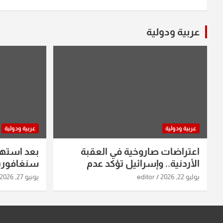
عربية ودولية
عربية ودولية
عربية ودولية
اعتراضات صاروخية في العقبة
بعد استه
الأردنية.. وإسرائيل تؤكد عدم
سنغافورية
استهدافها
ومواقع صو
يوليو 22, 2026
editor
يونيو 27, 2026
تفاصيل ال