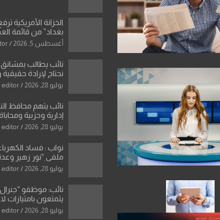
الخزانة الأمريكية ترف
بغداد” من قائمة الع
اسم مالكها مدرجا
أغسطس 5, 2026
tor
نائب يطالب بمشانق 
نحتاج لإرادة حقيقية 
رادعة تمنع استمرار ا
يوليو 28, 2026
editor
المال العام”.
نائب يتهم محافظ ال
إدارية وحزبية ومحاباة
الأراضي
يوليو 28, 2026
editor
نواب : فساد الكهرباء
ملفي “نور زهير وعدنا
نصر الله يكشف فرو
يوليو 28, 2026
editor
بأسعار معدات الكهر
نائب: موظفو “جنرال 
يتمتعون بامتيازات لا
رئيس الوزراء ان الش
يوليو 28, 2026
editor
للعراق بانه بلد ضع