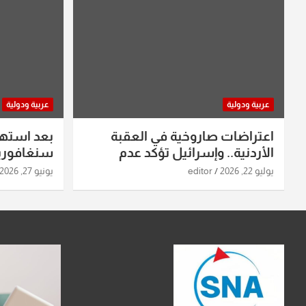
عربية ودولية
عربية ودولية
اعتراضات صاروخية في العقبة
بعد استه
الأردنية.. وإسرائيل تؤكد عدم
سنغافورية
استهدافها
ومواقع صو
يوليو 22, 2026
editor
يونيو 27, 2026
تفاصيل ال