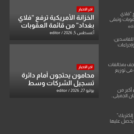
اخر الاخبار
ع “فلاي
الخزانة الأمريكية ترفع “فلاي
قوبات وتبقي
بغداد” من قائمة العقوبات
edi
وتبقي اسم مالكها مدرجا
أغسطس 5, 2026
editor
للفاسدين:
وإجراءات
لاعتداء على
نجف بمخالفات
اخر الاخبار
 في توزيع
محامون يحتجون أمام دائرة
تسجيل الشركات وسط
بغداد
 أكبر من
يوليو 27, 2026
editor
ن الجميلي..
قات صادمة
باء وعقودها
إلكتريك”
 يحصل عليها
ركة تنظر
يف وتفرض