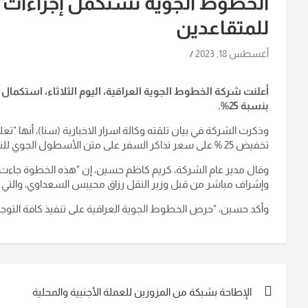
الخطوط الجوية تستكمل إجراءات ت
للمتقاعدين
أغسطس 18, 2023
أعلنت شركة الخطوط الجوية العراقية، اليوم الثلاثاء، استكمال 
بنسبة 25%.
وذكرت الشركة في بيان تلقته وكالة اسرار الاخبارية (سنا)، أنها "ت
تخفيض 25 ‎%‎ على سعر تذاكر السفر على متن الأسطول الجوي للناقل الوطني ويكون ذلك التخفيض شاملاً لتذكرة وأحدة سنوياً".
وقال مدير عام الشركة، كريم كاظم حسين، إن "هذه الخطوة جاءت إس
وإشراف مباشر من قبل وزير النقل رزاق محيبس السعداوي، والتي ت
وأكد حسين، "حرص الخطوط الجوية العراقية على تنفيذ كافة التوجيها
تصفّح
الإطاحة بشبكة من المزورين للعملة الأجنبية والمحلية
المقالات