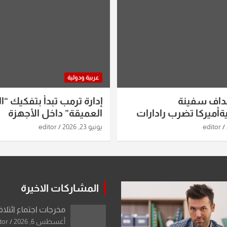
عربية ودولية
داف سفينة
إدارة ترمب تبدأ بتفكيك “ال
أميركا تضرب رادارات
العميقة” داخل الأجهزة
اريخ ومسيرات إيران..
الاستخباراتية
editor
يونيو 23, 2026
editor
ساعات الماضية
المشاركات الاخيرة
مخرجات اجتماع ائتلاف
أغسطس 6, 2026
tor