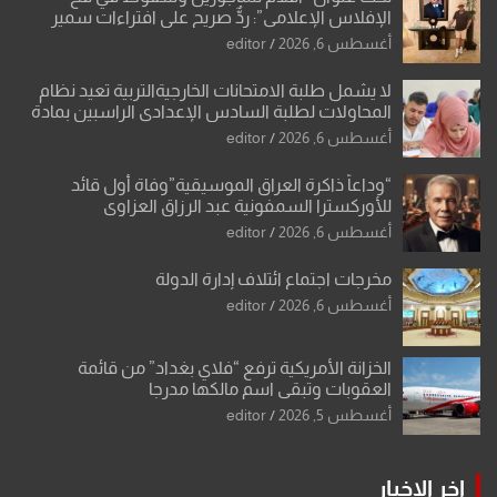
الإفلاس الإعلامي”: ردٌّ صريح على افتراءات سمير
الشكرجي
أغسطس 6, 2026
editor
لا يشمل طلبة الامتحانات الخارجيةالتربية تعيد نظام
المحاولات لطلبة السادس الإعدادي الراسبين بمادة
أو مادتين
أغسطس 6, 2026
editor
“وداعاً ذاكرة العراق الموسيقية”وفاة أول قائد
للأوركسترا السمفونية عبد الرزاق العزاوي
أغسطس 6, 2026
editor
مخرجات اجتماع ائتلاف إدارة الدولة
أغسطس 6, 2026
editor
الخزانة الأمريكية ترفع “فلاي بغداد” من قائمة
العقوبات وتبقي اسم مالكها مدرجا
أغسطس 5, 2026
editor
اخر الاخبار