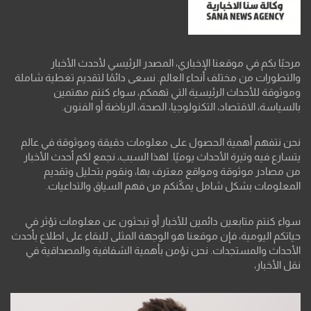
مرحبًا بكم في موقعنا الإخباري، المصدر الرئيسي لأحدث الأخبار
والتطورات من مختلف أنحاء العالم. نسعى دائمًا لتقديم تغطية شاملة
وموثوقة للأحداث الرئيسية التي تهمكم، سواء كنتم مهتمين
بالسياسة، الاقتصاد، التكنولوجيا، الصحة، الرياضة أو الفنون.
نحن نتفهم أهمية الحصول على معلومات دقيقة وموثوقة في عالم
يتسارع فيه وتيرة الأحداث يوميًا. لهذا السبب، نجمع لكم أحدث الأخبار
من مصادر موثوقة ومواقع معترف بها، ونقوم بتحليل وتقديم
المعلومات بشكل شامل يمكّنكم من فهم السياق والتداعيات.
سواء كنتم متابعين دائمين للأخبار أو تبحثون عن معلومات تؤثر في
حياتكم اليومية، فإن موقعنا هو الوجهة المثلى للبقاء على اطلاع بأحدث
الأحداث والمستجدات. نحن نؤمن بأهمية الشفافية والمصداقية في
نقل الأخبار،