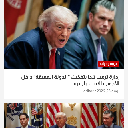
عربية ودولية
إدارة ترمب تبدأ بتفكيك “الدولة العميقة” داخل
الأجهزة الاستخباراتية
يونيو 23, 2026
editor