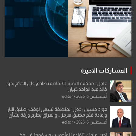
المشاركات الاخيرة
عاجل | محكمة التمييز الاتحادية تصادق على الحكم بحق
خالد عبد الواحد كبيان
أغسطس 6, 2026
editor
فؤاد حسين : دول المنطقة تسعى لوقف إطلاق النار
وإعادة فتح مضيق هرمز .. والعراق يطرح ورقة بشأن
تحولات القدس
أغسطس 6, 2026
editor
تحت عنوان “أقلام للمأجورين وسقوط في فخ