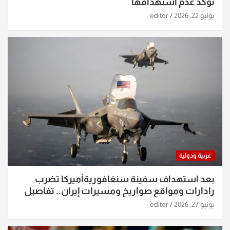
تؤكد عدم استهدافها
يوليو 22, 2026
editor
عربية ودولية
بعد استهداف سفينة سنغافوريةأميركا تضرب
رادارات ومواقع صواريخ ومسيرات إيران.. تفاصيل
الساعات الماضية
يونيو 27, 2026
editor