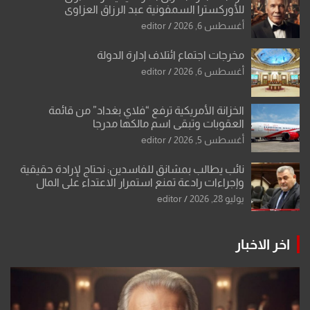
للأوركسترا السمفونية عبد الرزاق العزاوي
أغسطس 6, 2026
editor
مخرجات اجتماع ائتلاف إدارة الدولة
أغسطس 6, 2026
editor
الخزانة الأمريكية ترفع “فلاي بغداد” من قائمة
العقوبات وتبقي اسم مالكها مدرجا
أغسطس 5, 2026
editor
نائب يطالب بمشانق للفاسدين: نحتاج لإرادة حقيقية
وإجراءات رادعة تمنع استمرار الاعتداء على المال
العام”.
يوليو 28, 2026
editor
اخر الاخبار