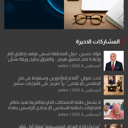
المشاركات الاخيرة
فؤاد حسين : دول المنطقة تسعى لوقف إطلاق النار
وإعادة فتح مضيق هرمز .. والعراق يطرح ورقة بشأن
تحولات القدس
أغسطس 6, 2026
editor
تحت عنوان “أقلام للمأجورين وسقوط في فخ
الإفلاس الإعلامي”: ردٌّ صريح على افتراءات سمير
الشكرجي
أغسطس 6, 2026
editor
لا يشمل طلبة الامتحانات الخارجيةالتربية تعيد نظام
المحاولات لطلبة السادس الإعدادي الراسبين بمادة
أو مادتين
أغسطس 6, 2026
editor
“وداعاً ذاكرة العراق الموسيقية”وفاة أول قائد