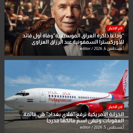
اخر الاخبار
“وداعاً ذاكرة العراق الموسيقية”وفاة أول قائد
للأوركسترا السمفونية عبد الرزاق العزاوي
أغسطس 6, 2026
editor
اخر الاخبار
الخزانة الأمريكية ترفع “فلاي بغداد” من قائمة
العقوبات وتبقي اسم مالكها مدرجا
أغسطس 5, 2026
editor