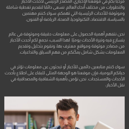
مرحبًا بكم في موقعنا الإخباري، المصدر الرئيسي لأحدث الأخبار
والتطورات من مختلف أنحاء العالم. نسعى دائمًا لتقديم تغطية شاملة
وموثوقة للأحداث الرئيسية التي تهمكم، سواء كنتم مهتمين
بالسياسة، الاقتصاد، التكنولوجيا، الصحة، الرياضة أو الفنون.
نحن نتفهم أهمية الحصول على معلومات دقيقة وموثوقة في عالم
يتسارع فيه وتيرة الأحداث يوميًا. لهذا السبب، نجمع لكم أحدث الأخبار
من مصادر موثوقة ومواقع معترف بها، ونقوم بتحليل وتقديم
المعلومات بشكل شامل يمكّنكم من فهم السياق والتداعيات.
سواء كنتم متابعين دائمين للأخبار أو تبحثون عن معلومات تؤثر في
حياتكم اليومية، فإن موقعنا هو الوجهة المثلى للبقاء على اطلاع بأحدث
الأحداث والمستجدات. نحن نؤمن بأهمية الشفافية والمصداقية في
نقل الأخبار،