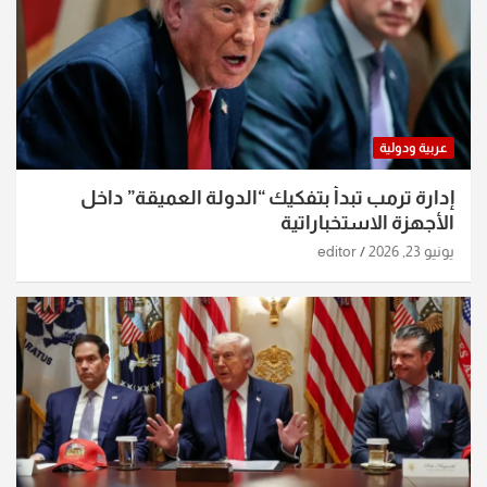
عربية ودولية
إدارة ترمب تبدأ بتفكيك “الدولة العميقة” داخل
الأجهزة الاستخباراتية
يونيو 23, 2026
editor