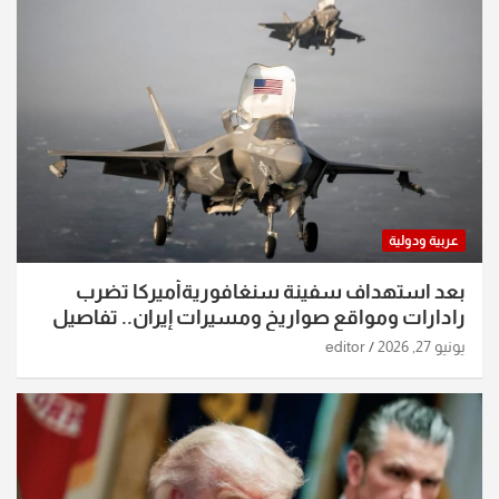
عربية ودولية
بعد استهداف سفينة سنغافوريةأميركا تضرب
رادارات ومواقع صواريخ ومسيرات إيران.. تفاصيل
الساعات الماضية
يونيو 27, 2026
editor