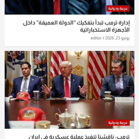
عربية ودولية
إدارة ترمب تبدأ بتفكيك “الدولة العميقة” داخل
الأجهزة الاستخباراتية
يونيو 23, 2026
editor
عربية ودولية
ترمب: ناقشنا تنفيذ عملية عسكرية في إيران