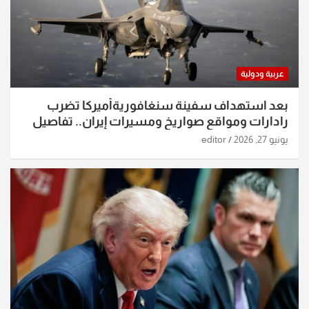
عربية ودولية
بعد استهداف سفينة سنغافوريةأميركا تضرب
رادارات ومواقع صواريخ ومسيرات إيران.. تفاصيل
الساعات الماضية
يونيو 27, 2026
editor