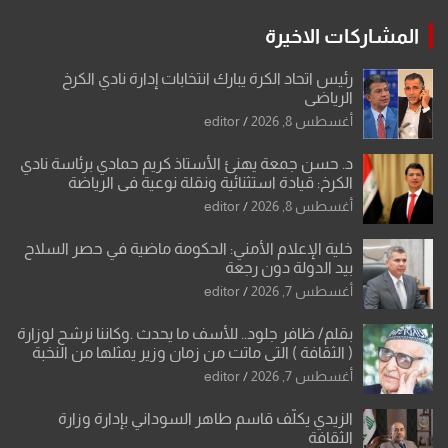
المشاركات الاخيرة
رئيس اتحاد الكرة يبارك انتخابات إدارة نادي الكرخ
الرياضي
أغسطس 8, 2026
editor
د. حسن جمعة يهنئ الأستاذ كريم حمادي برئاسة نادي
الكرخ: قيادة استثنائية ونقلة نوعية في الرياضة
العراقية
أغسطس 8, 2026
editor
خلية الإعلام الأمني: الحكومة ماضية في حصر السلاح
بيد الدولة دون رجعة
أغسطس 7, 2026
editor
بقلم/ ظافر جلود.. للأسف ما يحدث .وكاننا نرشح لوزارة
( الثقافة ) التي ماتت من زمان وزير يمثلها من النخبة
والإرث العظيم للثقافة العراقية..
أغسطس 7, 2026
editor
الزيدي يكلّف قاسم طاهر السوداني بإدارة وزارة
الثقافة