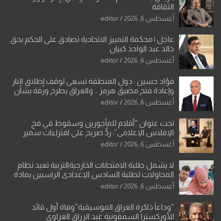
الثقافة
أغسطس 6, 2026
editor
عاجل | محكمة التمييز الاتحادية تصادق على الحكم بحق
خالد عبد الواحد كبيان
أغسطس 6, 2026
editor
فؤاد حسين : دول المنطقة تسعى لوقف إطلاق النار
وإعادة فتح مضيق هرمز .. والعراق يطرح ورقة بشأن
تحولات القدس
أغسطس 6, 2026
editor
تحت عنوان “أقلام للمأجورين وسقوط في فخ
الإفلاس الإعلامي”: ردٌّ صريح على افتراءات سمير
الشكرجي
أغسطس 6, 2026
editor
لا يشمل طلبة الامتحانات الخارجيةالتربية تعيد نظام
المحاولات لطلبة السادس الإعدادي الراسبين بمادة
أو مادتين
أغسطس 6, 2026
editor
“وداعاً ذاكرة العراق الموسيقية”وفاة أول قائد
للأوركسترا السمفونية عبد الرزاق العزاوي